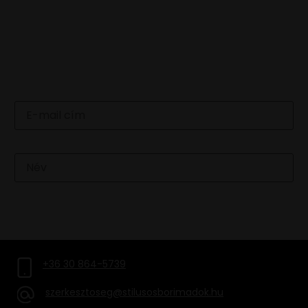
LEGFRISSEBB HÍREINKÉRT
IRATKOZZ FEL HÍRLEVELÜNKRE
Email
Név
FELIRATKOZOM
+36 30 864-5739
szerkesztoseg@stilusosborimadok.hu