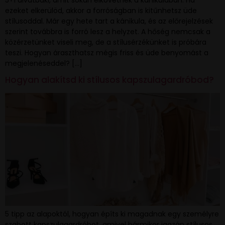
5+1 divatbaki, amit sokan elkövetnek a kánikulában. Ha
ezeket elkerülöd, akkor a forróságban is kitűnhetsz üde
stílusoddal. Már egy hete tart a kánikula, és az előrejelzések
szerint továbbra is forró lesz a helyzet. A hőség nemcsak a
közérzetünket viseli meg, de a stílusérzékünket is próbára
teszi. Hogyan áraszthatsz mégis friss és üde benyomást a
megjelenéseddel? […]
Hogyan alakítsd ki stílusos kapszulagardróbod?
5 tipp az alapoktól, hogyan építs ki magadnak egy személyre
szabott kapszulagardróbot, amivel bármikor igazán stílusos