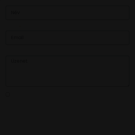
NÉV
EMAIL
ÜZENET
Az
adatvédelmi tájékoztatót
elolvastam és a benne
foglaltakat elfogadom
KÜLDÉS