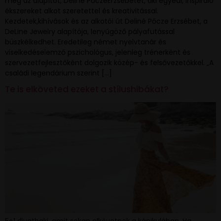
meg az alapítót, Deliné PőczeErzsébetet, aki egyedi, inspiráló
ékszereket alkot szeretettel és kreativitással.
Kezdetek,kihívások és az alkotói út Deliné Pőcze Erzsébet, a
DeLine Jewelry alapítója, lenyűgöző pályafutással
büszkélkedhet. Eredetileg német nyelvtanár és
viselkedéselemző pszichológus, jelenleg trénerként és
szervezetfejlesztőként dolgozik közép- és felsővezetőkkel. „A
családi legendárium szerint […]
Te is elköveted ezeket a stílushibákat?