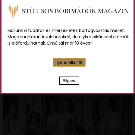
Megjelent az első táskakollekció a kreatíviparban
dolgozóknak. A Gyermekétkeztetési Alapítványt
Kiállunk a tudatos és mérsékletes borfogyasztás mellet.
támogathatjuk a vásárlással. Nélkülöző gyermekek
Magazinunkban írunk borokról, de olykor pikánsabb témák
mindennapjait varázsolja szebbé közvetetten egy magyar
is előfordulhatnak. Elmúltál már 18 éves?
kreatív ügynökség által megálmodott táskakollekció.
Susánszki Edina, a kezdeményezés mögött álló Plus Creative
Agency marketingvezetője elmondta, az elsősorban a
Igen, elmúltam 18
kreatíviparban dolgozókat megszólító Kreativitáskák a
társadalmi felelősségvállalás jegyében készültek, hiszen
minden vásárlással a Gyermekétkeztetési Alapítványt […]
Még nem
Divatbemutatón debütált az új Vincells medál