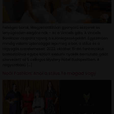
Felséges borok, lélegzetelállítóan gyönyörű ékszerek és
lenyűgözően elegáns nők – ez a Vincells gála. A Vincells
Borékszer csapata rajong a különlegességekért. Egyszerűen
mindig valami újdonsággal lepi meg a bor, a stílus és a
ragyogás szerelemeseit. 2022. október 15-én fantasztikus
borkóstolóval egybe kötött exkluzív nyakék bemutató gálát
szervezett az 5 csillagos Mystery Hotel Budapestben. A
nagyszabású […]
Noōr Fashion: Ahol a stílus Te magad vagy