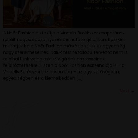
A Noōr Fashion biztosítja a Vincells Borékszer csapatának
ruháit nagyszabású nyakék bemutató gálánkon. Büszkén
mutatjuk be a Noōr Fashion márkát a stílus és egyediség
nagy szerelmeseinek. Náluk testhezállóbb tervezőt nem is
találhattunk volna exkluzív gálánk hostesseinek
felöltöztetésére. Hiszen a Noōr Fashion esszenciája is – a
Vincells Borékszerhez hasonlóan – az egyszerűségben,
egyediségben és a kiemelkedően […]
Next
→
VAN EGY JÓ ÖTLETED VAGY KÉRDÉSED? ÍRJ
NEKÜNK! 🍷💬