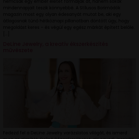
nemcsak egy ember életét formálják át, hanem sokak
mindennapjait teszik könnyebbé. A Stílusos Borimádók
magazin most egy olyan édesanyát mutat be, aki egy
átlagosnak tűnő hétköznapi pillanatban döntött úgy, hogy
megoldást keres – és végül egy egész márkát épített belőle.
[…]
DeLine Jewelry, a kreatív ékszerkészítés
művészete
Fedezd fel a DeLine Jewelry varázslatos világát, és ismerd