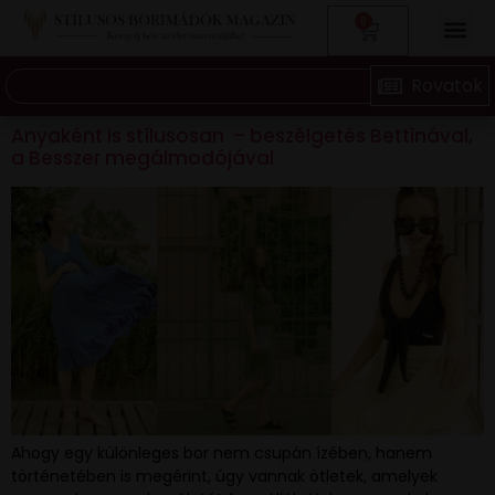
0
Anyaként is stílusosan – beszélgetés Bettinával,
a Besszer megálmodójával
Ahogy egy különleges bor nem csupán ízében, hanem
történetében is megérint, úgy vannak ötletek, amelyek