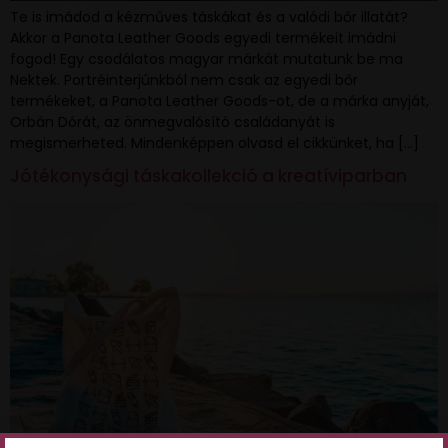
Te is imádod a kézműves táskákat és a valódi bőr illatát?
Akkor a Panota Leather Goods egyedi termékeit imádni
fogod! Egy csodálatos magyar márkát mutatunk be ma
Nektek. Portréinterjúnkból nem csak az egyedi bőr
termékeket, a Panota Leather Goods-ot, de a márka anyját,
Orbán Dórát, az önmegvalósító családanyát is
megismerheted. Mindenképpen olvasd el cikkünket, ha […]
Jótékonysági táskakollekció a kreatíviparban