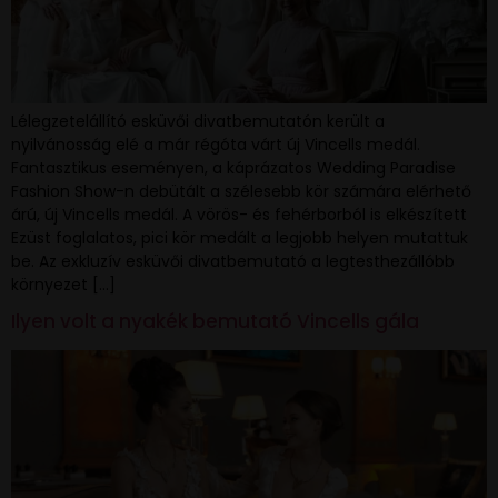
Lélegzetelállító esküvői divatbemutatón került a
nyilvánosság elé a már régóta várt új Vincells medál.
Fantasztikus eseményen, a káprázatos Wedding Paradise
Fashion Show-n debütált a szélesebb kör számára elérhető
árú, új Vincells medál. A vörös- és fehérborból is elkészített
Ezüst foglalatos, pici kör medált a legjobb helyen mutattuk
be. Az exkluzív esküvői divatbemutató a legtesthezállóbb
környezet […]
Ilyen volt a nyakék bemutató Vincells gála