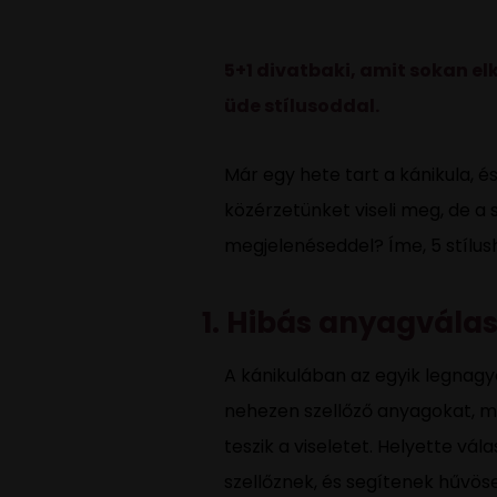
5+1 divatbaki, amit sokan el
üde stílusoddal.
Már egy hete tart a kánikula, é
közérzetünket viseli meg, de a 
megjelenéseddel? Íme, 5 stílush
1. Hibás anyagvála
A kánikulában az egyik legnagyo
nehezen szellőző anyagokat, mi
teszik a viseletet. Helyette vá
szellőznek, és segítenek hűvöse