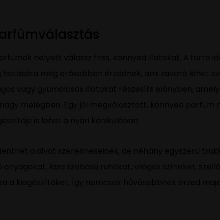
arfümválasztás
fümök helyett válassz friss, könnyed illatokat. A forró idő
eg hatására még erősebben érződnek, ami zavaró lehet 
rágos vagy gyümölcsös illatokat részesíts előnyben, amel
a nagy melegben. Egy jól megválasztott, könnyed parfüm 
szítője is lehet a nyári kánikulában.
jelenthet a divat szerelmeseinek, de néhány egyszerű trü
ő anyagokat, laza szabású ruhákat, világos színeket, szell
sza a kiegészítőket. Így nemcsak hűvösebbnek érzed majd