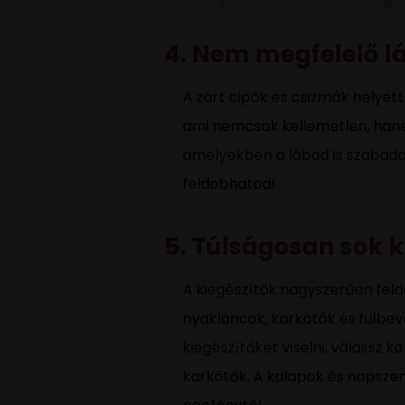
4. Nem megfelelő l
A zárt cipők és csizmák helyett
ami nemcsak kellemetlen, hane
amelyekben a lábad is szabadon
feldobhatod!
5. Túlságosan sok k
A kiegészítők nagyszerűen feld
nyakláncok, karkötők és fülbev
kiegészítőket viselni, válassz 
karkötők. A kalapok és napsze