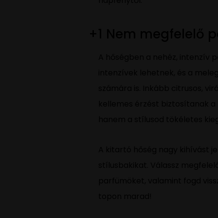
napfénytől.
+1 Nem megfelelő p
A hőségben a nehéz, intenzív par
intenzívek lehetnek, és a mel
számára is. Inkább citrusos, vi
kellemes érzést biztosítanak 
hanem a stílusod tökéletes kiegé
A kitartó hőség nagy kihívást 
stílusbakikat. Válassz megfelel
parfümöket, valamint fogd vis
topon marad!