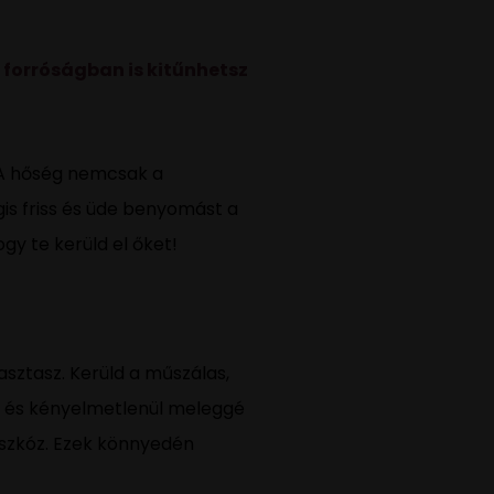
 forróságban is kitűnhetsz
t. A hőség nemcsak a
gis friss és üde benyomást a
gy te kerüld el őket!
asztasz. Kerüld a műszálas,
st és kényelmetlenül meleggé
viszkóz. Ezek könnyedén