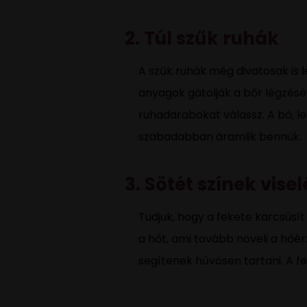
2. Túl szűk ruhák
A szűk ruhák még divatosak is 
anyagok gátolják a bőr légzésé
ruhadarabokat válassz. A bő, l
szabadabban áramlik bennük.
3. Sötét színek vise
Tudjuk, hogy a fekete karcsúsít 
a hőt, ami tovább növeli a hőér
segítenek hűvösen tartani. A fe