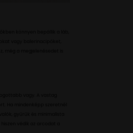
ipőkben könnyen bepállik a láb,
okat vagy balerinacipőket,
sz, még a megjelenésedet is
fogottabb vagy. A vastag
bőrt. Ha mindenképp szeretnél
valók, gyűrűk és minimalista
hiszen védik az arcodat a