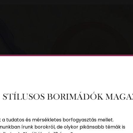
k a tudatos és mérsékletes borfogyasztás mellet.
nunkban írunk borokról, de olykor pikánsabb témák is