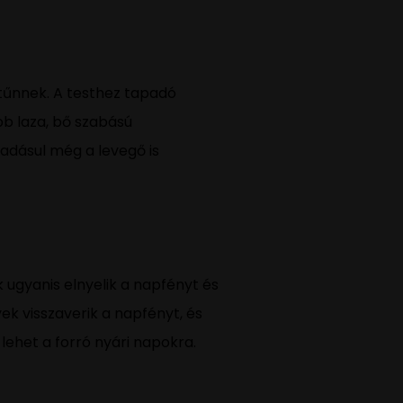
 tűnnek. A testhez tapadó
bb laza, bő szabású
adásul még a levegő is
k ugyanis elnyelik a napfényt és
yek visszaverik a napfényt, és
lehet a forró nyári napokra.