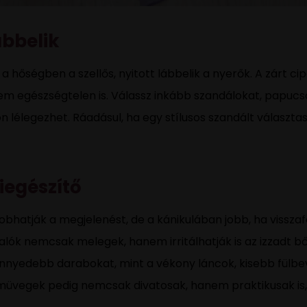
ábbelik
 a hőségben a szellős, nyitott lábbelik a nyerők. A zárt c
m egészségtelen is. Válassz inkább szandálokat, papucs
 lélegezhet. Ráadásul, ha egy stílusos szandált választa
iegészítő
obhatják a megjelenést, de a kánikulában jobb, ha vissza
alók nemcsak melegek, hanem irritálhatják is az izzadt 
könnyedebb darabokat, mint a vékony láncok, kisebb fülbe
müvegek pedig nemcsak divatosak, hanem praktikusak is, 