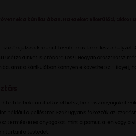
követnek a kánikulában. Ha ezeket elkerülöd, akkor a
s az előrejelzések szerint továbbra is forró lesz a helyze
stílusérzékünket is próbára teszi. Hogyan áraszthatsz mé
iba, amit a kánikulában könnyen elkövethetsz – figyelj, ho
sztás
bb stílusbaki, amit elkövethetsz, ha rossz anyagokat vál
nt például a poliészter. Ezek ugyanis fokozzák az izzadá
lassz természetes anyagokat, mint a pamut, a len vagy a 
n tartani a testedet.