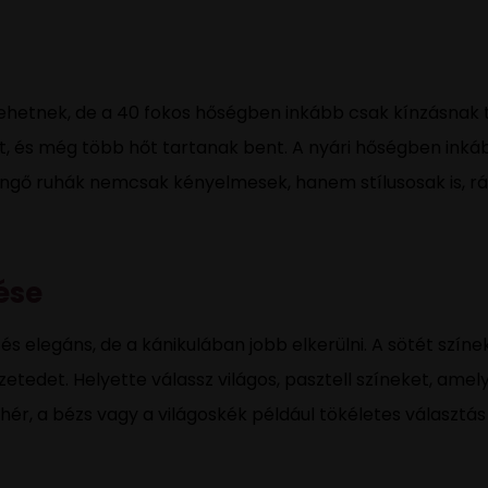
lehetnek, de a 40 fokos hőségben inkább csak kínzásnak
t, és még több hőt tartanak bent. A nyári hőségben inká
engő ruhák nemcsak kényelmesek, hanem stílusosak is, rá
lése
és elegáns, de a kánikulában jobb elkerülni. A sötét színe
zetedet. Helyette válassz világos, pasztell színeket, amel
hér, a bézs vagy a világoskék például tökéletes választás 