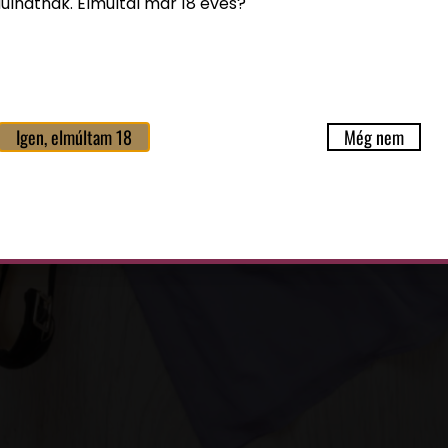
ulhatnak. Elmúltál már 18 éves?
Igen, elmúltam 18
Még nem