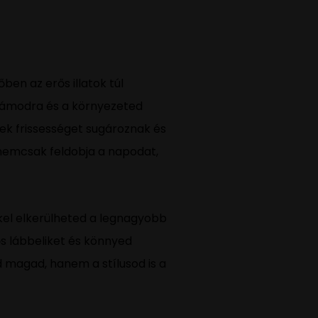
ben az erős illatok túl
számodra és a környezeted
yek frissességet sugároznak és
nemcsak feldobja a napodat,
kkel elkerülheted a legnagyobb
ős lábbeliket és könnyed
 magad, hanem a stílusod is a