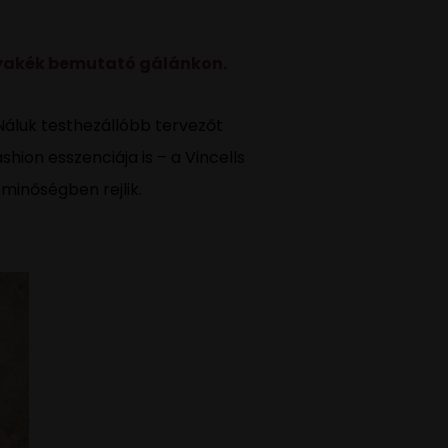
 nyakék bemutató gálánkon.
Náluk testhezállóbb tervezőt
hion esszenciája is – a Vincells
inőségben rejlik.