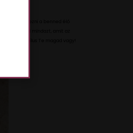
, segít kifejezni a benned élő
hűen fejezi ki mindazt, amit az
róbjában: A stílus Te magad vagy!