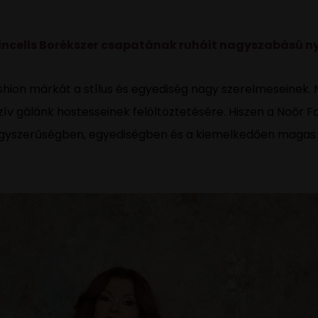
 Vincells Borékszer csapatának ruháit nagyszabású
hion márkát a stílus és egyediség nagy szerelmeseinek. 
zív gálánk hostesseinek felöltöztetésére. Hiszen a Noōr Fas
gyszerűségben, egyediségben és a kiemelkedően magas m