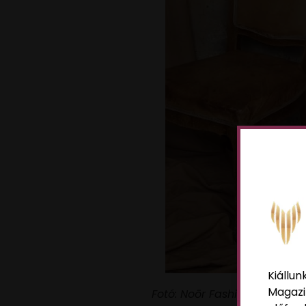
Kiállun
Magazi
Fotó: Noōr Fashion