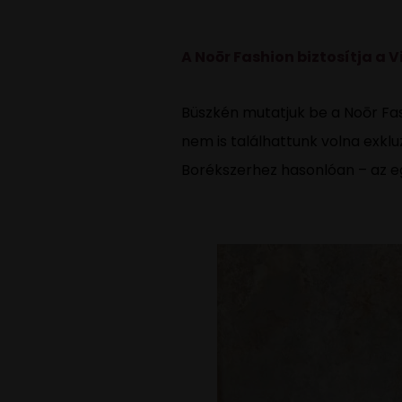
A Noōr Fashion biztosítja a
Büszkén mutatjuk be a Noōr Fas
nem is találhattunk volna exklu
Borékszerhez hasonlóan – az e