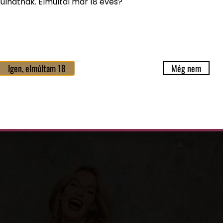
ulhatnak. Elmúltál már 18 éves?
ó fény. Az a fény, amely ráhangol önmagadra, irányt mutat
val, életteliségével elvarázsolja környezetét. A Noōr név 
Igen, elmúltam 18
Még nem
ott ruhák képviselnek az üzletükben – és a vásárlók gard