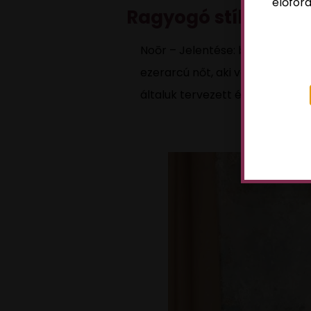
előford
Ragyogó stílus
Noōr – Jelentése: belső, ragyog
ezerarcú nőt, aki változatosságá
általuk tervezett és forgalmaz