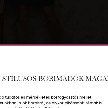
k a tudatos és mérsékletes borfogyasztás mellet.
nunkban írunk borokról, de olykor pikánsabb témák is