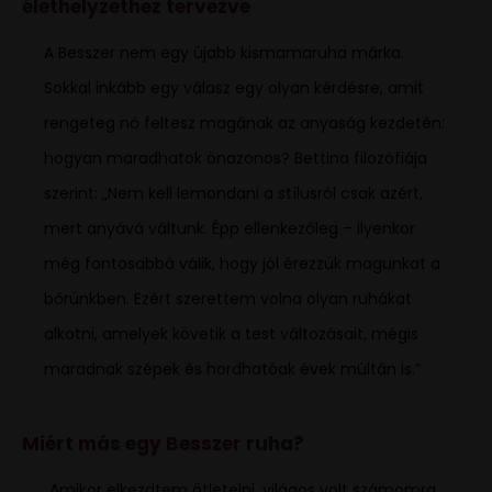
élethelyzethez tervezve
A Besszer nem egy újabb kismamaruha márka.
Sokkal inkább egy válasz egy olyan kérdésre, amit
rengeteg nő feltesz magának az anyaság kezdetén:
hogyan maradhatok önazonos? Bettina filozófiája
szerint: „Nem kell lemondani a stílusról csak azért,
mert anyává váltunk. Épp ellenkezőleg – ilyenkor
még fontosabbá válik, hogy jól érezzük magunkat a
bőrünkben. Ezért szerettem volna olyan ruhákat
alkotni, amelyek követik a test változásait, mégis
maradnak szépek és hordhatóak évek múltán is.”
Miért más egy Besszer ruha?
„Amikor elkezdtem ötletelni, világos volt számomra,