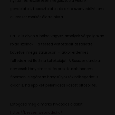
nyíltan és részletesen megosztotta velünk
gondolatait, tapasztalatait és azt a szenvedélyt, ami
a Besszer márkát életre hívta.
Ha Te is olyan ruhákra vágysz, amelyek végre igazán
rólad szólnak – a tested változásait tisztelettel
követve, mégis stílusosan –, akkor érdemes
felfedezned Bettina kollekcióját. A Besszer darabjai
nemcsak kényelmesek és praktikusak, hanem
finoman, elegánsan hangsúlyozzák nőiségedet is –
akkor is, ha épp két pelenkázás között öltözöl fel.
Látogasd meg a márka hivatalos oldalát:
https://besszer.webnode.hu/