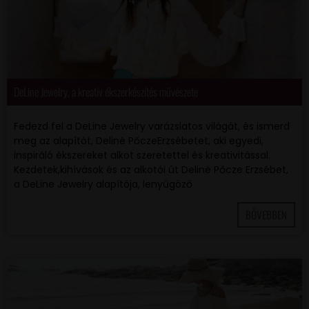
DeLine Jewelry, a kreatív ékszerkészítés művészete
Fedezd fel a DeLine Jewelry varázslatos világát, és ismerd
meg az alapítót, Deliné PőczeErzsébetet, aki egyedi,
inspiráló ékszereket alkot szeretettel és kreativitással.
Kezdetek,kihívások és az alkotói út Deliné Pőcze Erzsébet,
a DeLine Jewelry alapítója, lenyűgöző
BŐVEBBEN