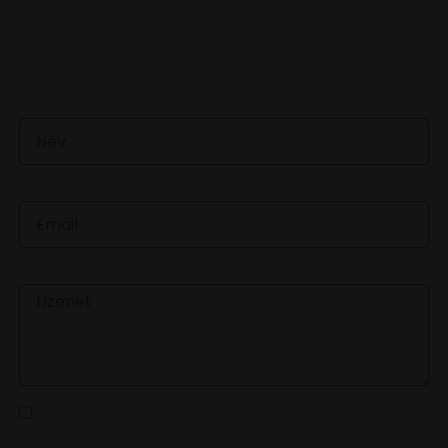
VAN EGY JÓ ÖTLETED VAGY KÉRDÉSED? ÍRJ
NEKÜNK! 🍷💬
NÉV
EMAIL
ÜZENET
Az
adatvédelmi tájékoztatót
elolvastam és a benne
foglaltakat elfogadom