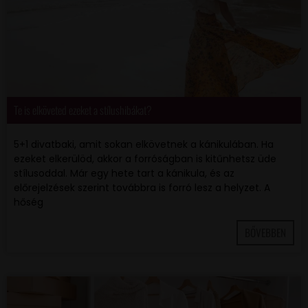
Te is elköveted ezeket a stílushibákat?
5+1 divatbaki, amit sokan elkövetnek a kánikulában. Ha
ezeket elkerülöd, akkor a forróságban is kitűnhetsz üde
stílusoddal. Már egy hete tart a kánikula, és az
előrejelzések szerint továbbra is forró lesz a helyzet. A
hőség
BŐVEBBEN