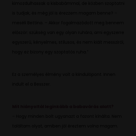
kimozdulhassak a kisbabámmal, de közben szoptatni
is tudjak, és még jól is érezzem magam benne? –
meséli Bettina. – Akkor fogalmazódott meg bennem
először: szükség van egy olyan ruhára, ami egyszerre
egyszerű, kényelmes, stílusos, és nem kiált messziről,
hogy ez bizony egy szoptatós ruha.”
Ez a személyes élmény volt a kiindulópont. Innen
indult el a Besszer.
Mit hiányoltál leginkább a babavárás alatt?
– Hogy minden bolt ugyanazt a fazont kínálta. Nem
találtam olyat, amiben jól éreztem volna magam.