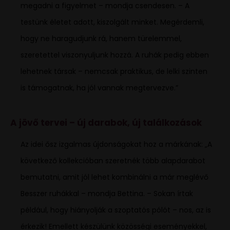
megadni a figyelmet – mondja csendesen. – A
testünk életet adott, kiszolgált minket. Megérdemli,
hogy ne haragudjunk rá, hanem türelemmel,
szeretettel viszonyuljunk hozzá. A ruhák pedig ebben
lehetnek társak – nemcsak praktikus, de lelki szinten
is támogatnak, ha jól vannak megtervezve.”
A jövő tervei – új darabok, új találkozások
Az idei ősz izgalmas újdonságokat hoz a márkának: „A
következő kollekcióban szeretnék több alapdarabot
bemutatni, amit jól lehet kombinálni a már meglévő
Besszer ruhákkal – mondja Bettina. – Sokan írtak
például, hogy hiányolják a szoptatós pólót – nos, az is
érkezik! Emellett készülünk közösségi eseményekkel,