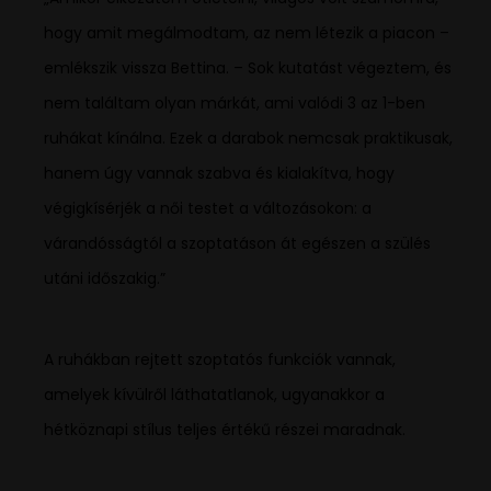
hogy amit megálmodtam, az nem létezik a piacon –
emlékszik vissza Bettina. – Sok kutatást végeztem, és
nem találtam olyan márkát, ami valódi 3 az 1-ben
ruhákat kínálna. Ezek a darabok nemcsak praktikusak,
hanem úgy vannak szabva és kialakítva, hogy
végigkísérjék a női testet a változásokon: a
várandósságtól a szoptatáson át egészen a szülés
utáni időszakig.”
A ruhákban rejtett szoptatós funkciók vannak,
amelyek kívülről láthatatlanok, ugyanakkor a
hétköznapi stílus teljes értékű részei maradnak.