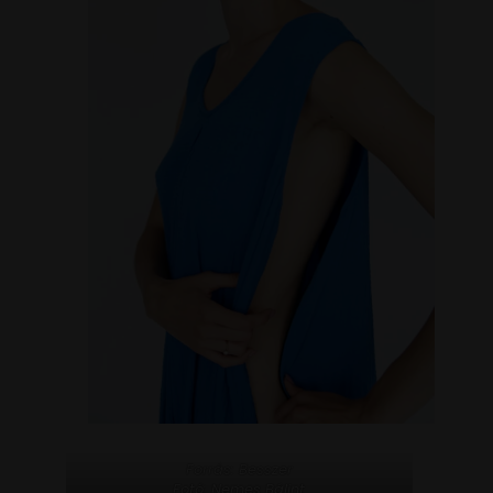
Forrás: Besszer
Fotó: Nemes Bálint