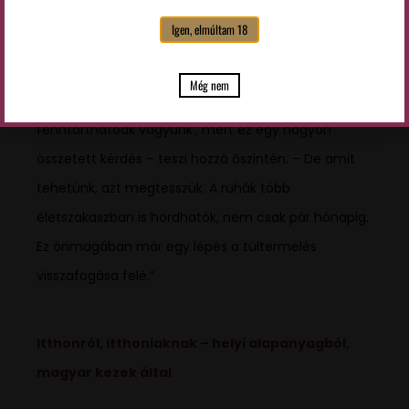
Fenntarthatóság – nem hirdetés, hanem
Igen, elmúltam 18
alapelv
Még nem
„Nem szeretem könnyelműen kijelenteni, hogy ‘mi
fenntarthatóak vagyunk’, mert ez egy nagyon
összetett kérdés – teszi hozzá őszintén. – De amit
tehetünk, azt megtesszük. A ruhák több
életszakaszban is hordhatók, nem csak pár hónapig.
Ez önmagában már egy lépés a túltermelés
visszafogása felé.”
Itthonról, itthoniaknak – helyi alapanyagból,
magyar kezek által