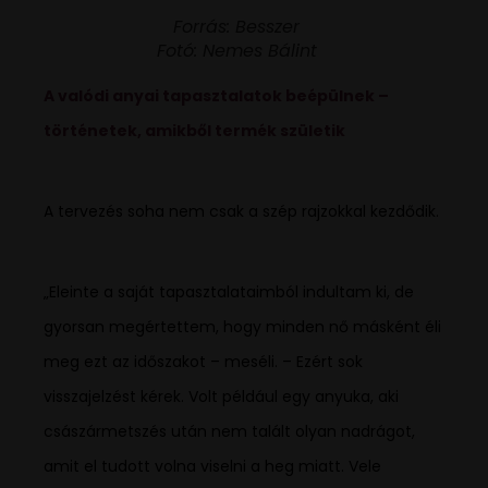
Forrás: Besszer
Fotó: Nemes Bálint
A valódi anyai tapasztalatok beépülnek –
történetek, amikből termék születik
A tervezés soha nem csak a szép rajzokkal kezdődik.
„Eleinte a saját tapasztalataimból indultam ki, de
gyorsan megértettem, hogy minden nő másként éli
meg ezt az időszakot – meséli. – Ezért sok
visszajelzést kérek. Volt például egy anyuka, aki
császármetszés után nem talált olyan nadrágot,
amit el tudott volna viselni a heg miatt. Vele