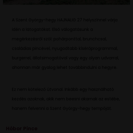
A Szent György-hegy HAJNALIG 27 helyszínnel várja
idén a látogatókat. Első válogatásunk a
megérkezésről szól: pohárponttal, brunchcsal,
családias pincével, nyugodtabb kísérőprogrammal,
burgerrel, állatsimogatóval vagy egy olyan udvarral,
ahonnan már gyalog lehet továbbindulni a hegyre.
Ez nem kötelező útvonal. Inkább egy használható
kezdés azoknak, akik nem beesni akarnak az estébe,
hanem felvenni a Szent György-hegy tempóját.
Hóbor Pince