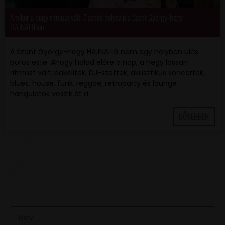
Amikor a hegy ritmust vált: 7 zenés helyszín a Szent György-hegy
HAJNALIGon
A Szent György-hegy HAJNALIG nem egy helyben ülős
boros este. Ahogy halad előre a nap, a hegy lassan
ritmust vált: bakelitek, DJ-szettek, akusztikus koncertek,
blues, house, funk, reggae, retroparty és lounge
hangulatok veszik át a
BŐVEBBEN
VAN EGY JÓ ÖTLETED VAGY KÉRDÉSED? ÍRJ
NEKÜNK! 🍷💬
NÉV