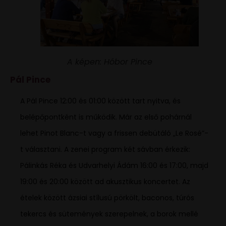
A képen: Hóbor Pince
Pál Pince
A Pál Pince 12:00 és 01:00 között tart nyitva, és
belépőpontként is működik. Már az első pohárnál
lehet Pinot Blanc-t vagy a frissen debütáló „Le Rosé”-
t választani. A zenei program két sávban érkezik:
Pálinkás Réka és Udvarhelyi Ádám 16:00 és 17:00, majd
19:00 és 20:00 között ad akusztikus koncertet. Az
ételek között ázsiai stílusú pörkölt, baconos, túrós
tekercs és sütemények szerepelnek, a borok mellé