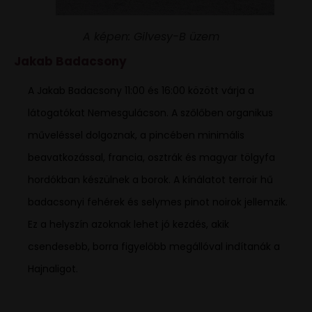
A képen: Gilvesy-B üzem
Jakab Badacsony
A Jakab Badacsony 11:00 és 16:00 között várja a
látogatókat Nemesgulácson. A szőlőben organikus
műveléssel dolgoznak, a pincében minimális
beavatkozással, francia, osztrák és magyar tölgyfa
hordókban készülnek a borok. A kínálatot terroir hű
badacsonyi fehérek és selymes pinot noirok jellemzik.
Ez a helyszín azoknak lehet jó kezdés, akik
csendesebb, borra figyelőbb megállóval indítanák a
Hajnaligot.