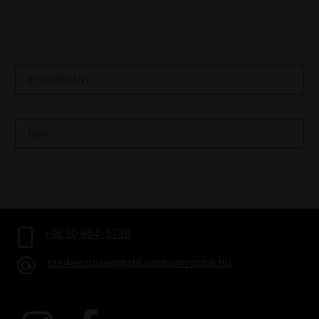
IRATKOZZ FEL HÍRLEVELÜNKRE
Email
Név
FELIRATKOZOM
+36 30 864-5739
szerkesztoseg@stilusosborimadok.hu