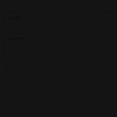
EMAIL
ÜZENET
Az
adatvédelmi tájékoztatót
elolvastam és a benne
foglaltakat elfogadom
KÜLDÉS
LEGFRISSEBB HÍREINKÉRT