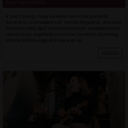
György-hegy HAJNALIGon
A Szent György-hegy HAJNALIG nem csak pincékről,
borokról és útvonalakról szól. Vannak helyszínek, ahol a bor
köré külön világ épül: natúrboros kóstoló, vendégborászat,
nápolyi pizza, vegetáriánus konyha, foodtruck, közösségi
alkotás, kiállítás vagy akár egy pop-up
BŐVEBBEN