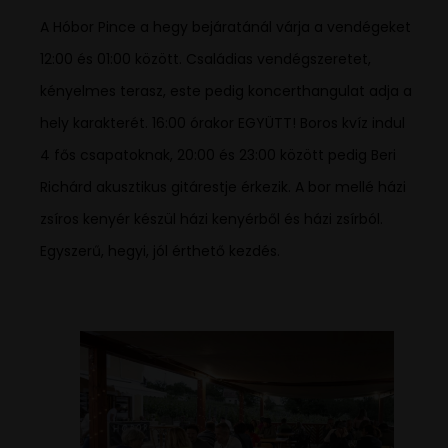
A Hóbor Pince a hegy bejáratánál várja a vendégeket
12:00 és 01:00 között. Családias vendégszeretet,
kényelmes terasz, este pedig koncerthangulat adja a
hely karakterét. 16:00 órakor EGYÜTT! Boros kvíz indul
4 fős csapatoknak, 20:00 és 23:00 között pedig Beri
Richárd akusztikus gitárestje érkezik. A bor mellé házi
zsíros kenyér készül házi kenyérből és házi zsírból.
Egyszerű, hegyi, jól érthető kezdés.