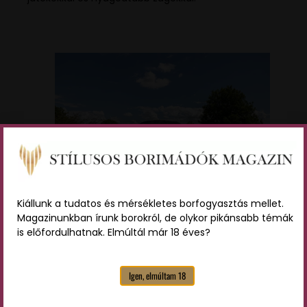
Kiállunk a tudatos és mérsékletes borfogyasztás mellet.
A képen: El Valle Grande Ranch
Magazinunkban írunk borokról, de olykor pikánsabb témák
is előfordulhatnak. Elmúltál már 18 éves?
Kisapáti Udvar
A Kisapáti Udvar 11:00 és 16:00 között fogadja a
Igen, elmúltam 18
vendégeket a Szent György-hegy lábánál, a