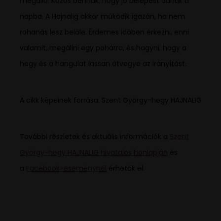
megálló. Közös bennük, hogy jó belépést adnak a
napba. A Hajnalig akkor működik igazán, ha nem
rohanás lesz belőle. Érdemes időben érkezni, enni
valamit, megállni egy pohárra, és hagyni, hogy a
hegy és a hangulat lassan átvegye az irányítást.
A cikk képeinek forrása: Szent György-hegy HAJNALIG
További részletek és aktuális információk a
Szent
György-hegy HAJNALIG hivatalos honlapján
és
a
Facebook-eseménynél
érhetők el.