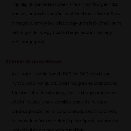
Hajnalig Burgerrel készülnek: smash hamburger házi
bucival, angus húspogácsával és titkos szósszal. Ez az
a megálló, amely buli előtt vagy után is jól jöhet. Nem
kell túlgondolni: egy hosszú hegyi naphoz kell egy
erős burgerpont.
El Valle Grande Ranch
Az El Valle Grande Ranch 11:00 és 16:00 között tart
nyitva. Laza hangulatú állatsimogató és szabadidős
tér, ahol lehet lassítani egy kicsit a hegyi programok
között. Nyulak, juhok, kecskék, pónik és Palika, a
barátságos szamár is várja a látogatókat. Barátokkal
és családdal érkezőknek is jó pihenőpont, szabadtéri
játékokkal és nyugodtabb zugokkal.