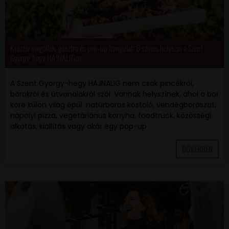
Kreatív megállók, gasztro és pop-up hangulat: 6 színes helyszín a Szent
György-hegy HAJNALIGon
A Szent György-hegy HAJNALIG nem csak pincékről,
borokról és útvonalakról szól. Vannak helyszínek, ahol a bor
köré külön világ épül: natúrboros kóstoló, vendégborászat,
nápolyi pizza, vegetáriánus konyha, foodtruck, közösségi
alkotás, kiállítás vagy akár egy pop-up
BŐVEBBEN