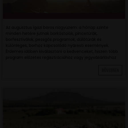
Az augusztus igazi boros nagyüzem: a hónap szinte
minden hetére jutnak borkóstolók, pincetúrák,
borfesztiválok, pezsgős programok, dűlőtúrák és
különleges, borhoz kapcsolódó nyáresti események.
Érdemes időben kiválasztani a kedvenceket, hiszen több
program előzetes regisztrációhoz vagy jegyvásárláshoz
BŐVEBBEN