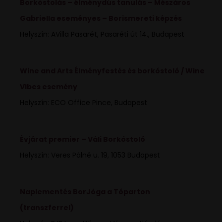
Borkóstolás – élménydús tanulás – Mészáros
Gabriella eseményes – Borismereti képzés
Helyszín: AVilla Pasarét, Pasaréti út 14., Budapest
Wine and Arts Élményfestés és borkóstoló / Wine
Vibes esemény
Helyszín: ECO Office Pince, Budapest
Évjárat premier – Váli Borkóstoló
Helyszín: Veres Pálné u. 19, 1053 Budapest
Naplementés BorJóga a Tóparton
(transzferrel)