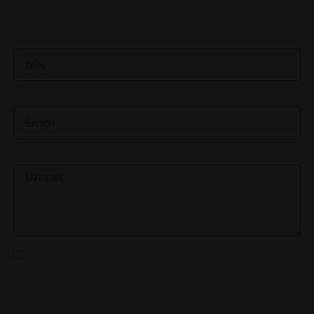
NEKÜNK! 🍷💬
NÉV
EMAIL
ÜZENET
Az
adatvédelmi tájékoztatót
elolvastam és a benne
foglaltakat elfogadom
KÜLDÉS