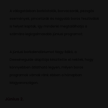
A válogatásban borkóstolók, borvacsorák, pezsgős
események, pincetúrák és nagyobb boros fesztiválok
is helyet kaptak, így mindenki megtalálhatja a
számára legizgalmasabb júniusi programot.
A júniusi borkalendáriumot Nagy Ildikó, a
Deewineguide alapítója készítette el nektek, hogy
könnyebben átlátható legyen, milyen boros
programok várnak ránk ebben a hónapban
Magyarországon.
Június 2.