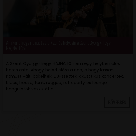
Amikor a hegy ritmust vált: 7 zenés helyszín a Szent György-hegy
HAJNALIGon
A Szent György-hegy HAJNALIG nem egy helyben ülős
boros este. Ahogy halad előre a nap, a hegy lassan
ritmust vált: bakelitek, DJ-szettek, akusztikus koncertek,
blues, house, funk, reggae, retroparty és lounge
hangulatok veszik át a
BŐVEBBEN
VAN EGY JÓ ÖTLETED VAGY KÉRDÉSED? ÍRJ