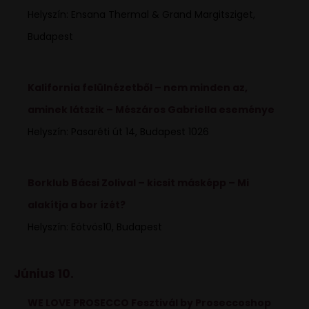
Helyszín: Ensana Thermal & Grand Margitsziget,
Budapest
Kalifornia felülnézetből – nem minden az,
aminek látszik – Mészáros Gabriella eseménye
Helyszín: Pasaréti út 14, Budapest 1026
Borklub Bácsi Zolival – kicsit másképp – Mi
alakítja a bor ízét?
Helyszín: Eötvös10, Budapest
Június 10.
WE LOVE PROSECCO Fesztivál by Proseccoshop