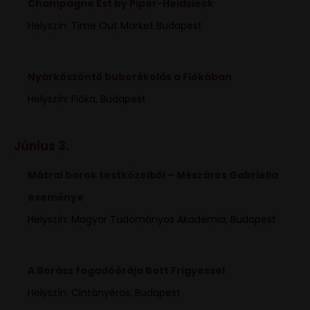
Champagne Est by Piper-Heidsieck
Helyszín: Time Out Market Budapest
Nyárköszöntő buborékolás a Fiókában
Helyszín: Fióka, Budapest
Június 3.
Mátrai borok testközelből – Mészáros Gabriella
eseménye
Helyszín: Magyar Tudományos Akadémia, Budapest
A Borász fogadóórája Bott Frigyessel
Helyszín: Cintányéros, Budapest