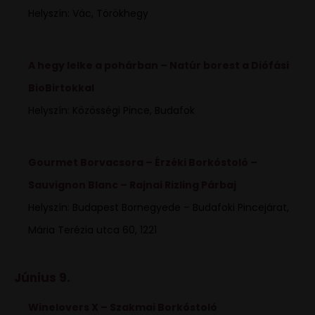
Helyszín: Vác, Törökhegy
A hegy lelke a pohárban – Natúr borest a Diófási
BioBirtokkal
Helyszín: Közösségi Pince, Budafok
Gourmet Borvacsora – Érzéki Borkóstoló –
Sauvignon Blanc – Rajnai Rizling Párbaj
Helyszín: Budapest Bornegyede – Budafoki Pincejárat,
Mária Terézia utca 60, 1221
Június 9.
Winelovers X – Szakmai Borkóstoló