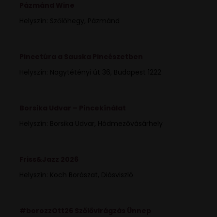
Pázmánd Wine
Helyszín: Szőlőhegy, Pázmánd
Pincetúra a Sauska Pincészetben
Helyszín: Nagytétényi út 36, Budapest 1222
Borsika Udvar – Pincekínálat
Helyszín: Borsika Udvar, Hódmezővásárhely
Friss&Jazz 2026
Helyszín: Koch Borászat, Diósviszló
#borozzOtt26 Szőlővirágzás Ünnep