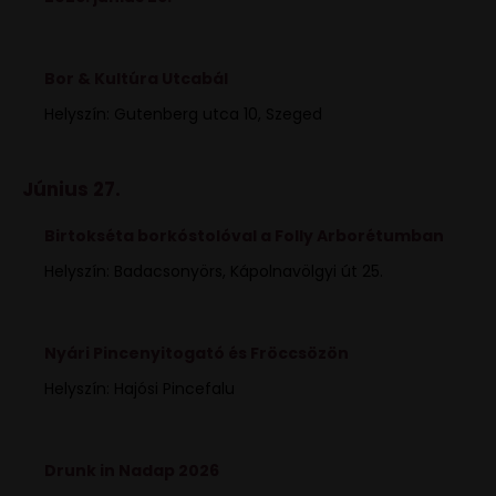
Bor & Kultúra Utcabál
Helyszín: Gutenberg utca 10, Szeged
Június 27.
Birtokséta borkóstolóval a Folly Arborétumban
Helyszín: Badacsonyörs, Kápolnavölgyi út 25.
Nyári Pincenyitogató és Fröccsözön
Helyszín: Hajósi Pincefalu
Drunk in Nadap 2026