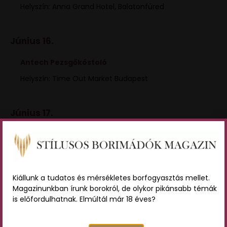
Helyszín: Anna Grand Hotel, Balatonfüred
Június 16.
Antech Pezsgőkóstoló
Helyszín: Time Out Market Budapest
Június 17.
Champagne & Prosecco Kóstoló
Helyszín: iDrinks.hu, 1055 Budapest, Balassi Bálint utca
25
Kiállunk a tudatos és mérsékletes borfogyasztás mellet.
Magazinunkban írunk borokról, de olykor pikánsabb témák
is előfordulhatnak. Elmúltál már 18 éves?
Június 18.
Winelovers Best of Champagne Mesterkurzus