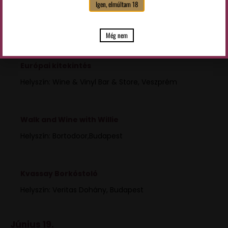
Igen, elmúltam 18
Helyszín: Borkollégium, Budapest
Még nem
Wine & Vinyl Borklub // Sauvignon Blanc Közép-
Európai kitekintés
Helyszín: Wine & Vinyl Bar & Store, Veszprém
Walk and Wine with Willie
Helyszín: Bortodoor,Budapest
Kvassay Borkóstoló
Helyszín: Veritas Dohány, Budapest
Június 19.