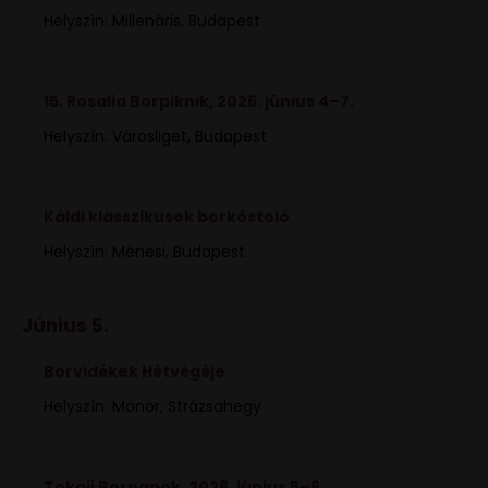
Helyszín: Millenáris, Budapest
15. Rosalia Borpiknik, 2026. június 4–7.
Helyszín: Városliget, Budapest
Káldi klasszikusok borkóstoló
Helyszín: Ménesi, Budapest
Június 5.
Borvidékek Hétvégéje
Helyszín: Monor, Strázsahegy
Tokaji Bornapok, 2026. június 5–6.