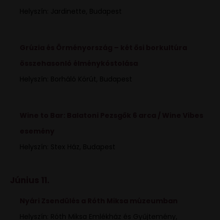
Helyszín: Jardinette, Budapest
Grúzia és Örményország – két ősi borkultúra
összehasonló élménykóstolása
Helyszín: Borháló Körút, Budapest
Wine to Bar: Balatoni Pezsgők 6 arca / Wine Vibes
esemény
Helyszín: Stex Ház, Budapest
Június 11.
Nyári Zsendülés a Róth Miksa múzeumban
Helyszín: Róth Miksa Emlékház és Gyűjtemény,