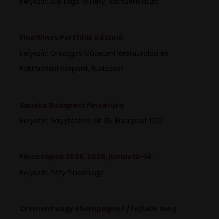
Helyszín: BJB Lago Winery, Vácszentlászló
FineWines Portfólió Kóstoló
Helyszín: Országos Múzeumi Restaurálási és
Raktározási Központ, Budapest
Sauska Budapest Pincetúra
Helyszín: Nagytétényi út 36, Budapest 1222
Pincenapok 2026, 2026. június 12–14.
Helyszín: Páty Pincehegy
Crémant vagy champagne? / Fejtsük meg