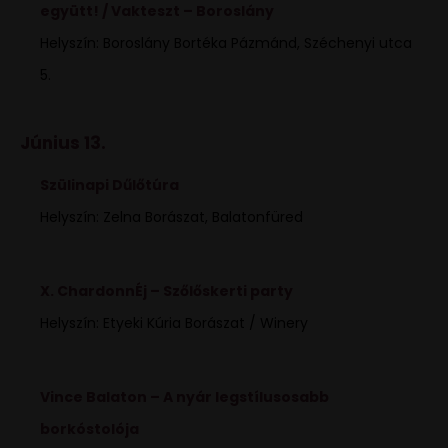
együtt! / Vakteszt – Boroslány
Helyszín: Boroslány Bortéka Pázmánd, Széchenyi utca
5.
Június 13.
Szülinapi Dűlőtúra
Helyszín: Zelna Borászat, Balatonfüred
X. ChardonnÉj – Szőlőskerti party
Helyszín: Etyeki Kúria Borászat / Winery
Vince Balaton – A nyár legstílusosabb
borkóstolója