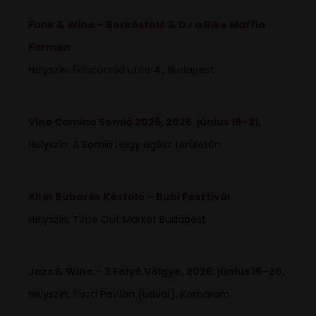
Funk & Wine – Borkóstoló & DJ a Bike Maffia
Farmon
Helyszín: Felsőörsöd utca 4., Budapest
Vino Camino Somló 2026, 2026. június 19–21.
Helyszín: A Somló Hegy egész területén
All In Buborék Kóstoló – Bubi Fesztivál
Helyszín: Time Out Market Budapest
Jazz & Wine – 3 Folyó Völgye, 2026. június 19–20.
Helyszín: Tiszti Pavilon (udvar), Komárom