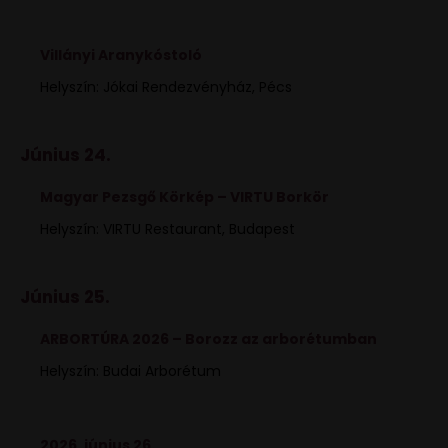
Villányi Aranykóstoló
Helyszín: Jókai Rendezvényház, Pécs
Június 24.
Magyar Pezsgő Körkép – VIRTU Borkör
Helyszín: VIRTU Restaurant, Budapest
Június 25.
ARBORTÚRA 2026 – Borozz az arborétumban
Helyszín: Budai Arborétum
2026. június 26.