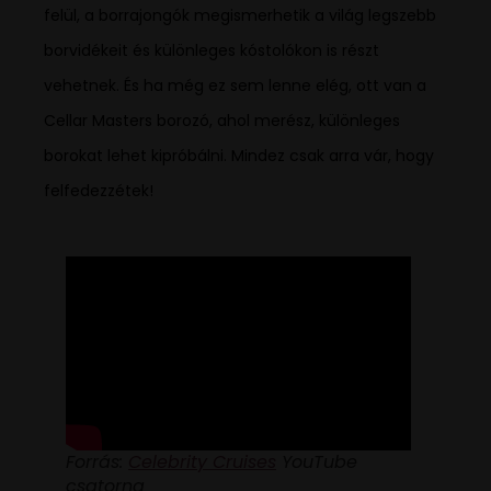
felül, a borrajongók megismerhetik a világ legszebb
borvidékeit és különleges kóstolókon is részt
vehetnek. És ha még ez sem lenne elég, ott van a
Cellar Masters borozó, ahol merész, különleges
borokat lehet kipróbálni. Mindez csak arra vár, hogy
felfedezzétek!
Forrás:
Celebrity Cruises
YouTube
csatorna