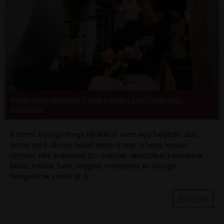
Amikor a hegy ritmust vált: 7 zenés helyszín a Szent György-hegy
HAJNALIGon
A Szent György-hegy HAJNALIG nem egy helyben ülős
boros este. Ahogy halad előre a nap, a hegy lassan
ritmust vált: bakelitek, DJ-szettek, akusztikus koncertek,
blues, house, funk, reggae, retroparty és lounge
hangulatok veszik át a
BŐVEBBEN