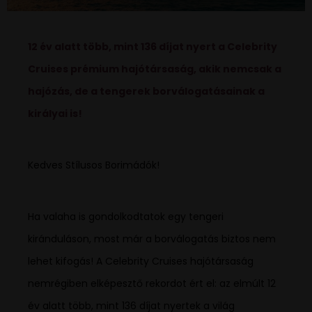
12 év alatt több, mint 136 díjat nyert a Celebrity
Cruises prémium hajótársaság, akik nemcsak a
hajózás, de a tengerek borválogatásainak a
királyai is!
Kedves Stílusos Borimádók!
Ha valaha is gondolkodtatok egy tengeri
kiránduláson, most már a borválogatás biztos nem
lehet kifogás! A Celebrity Cruises hajótársaság
nemrégiben elképesztő rekordot ért el: az elmúlt 12
év alatt több, mint 136 díjat nyertek a világ