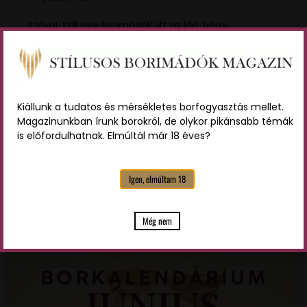
Szóval, Stílusos Borimádók, itt az idő, hogy
csomagoljatok és belevágjatok egy felejthetetlen
boros kalandba a Celebrity Cruises fedélzetén!
Kiállunk a tudatos és mérsékletes borfogyasztás mellet.
Magazinunkban írunk borokról, de olykor pikánsabb témák
is előfordulhatnak. Elmúltál már 18 éves?
TOVÁBBI CIKKEK
Igen, elmúltam 18
Még nem