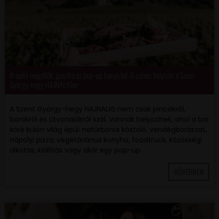
Kreatív megállók, gasztro és pop-up hangulat: 6 színes helyszín a Szent
György-hegy HAJNALIGon
A Szent György-hegy HAJNALIG nem csak pincékről,
borokról és útvonalakról szól. Vannak helyszínek, ahol a bor
köré külön világ épül: natúrboros kóstoló, vendégborászat,
nápolyi pizza, vegetáriánus konyha, foodtruck, közösségi
alkotás, kiállítás vagy akár egy pop-up
BŐVEBBEN