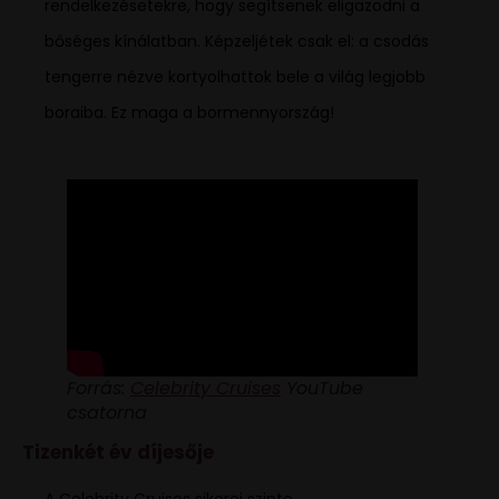
rendelkezésetekre, hogy segítsenek eligazodni a
bőséges kínálatban. Képzeljétek csak el: a csodás
tengerre nézve kortyolhattok bele a világ legjobb
boraiba. Ez maga a bormennyország!
Forrás:
Celebrity Cruises
YouTube
csatorna
Tizenkét év díjesője
A Celebrity Cruises sikerei szinte