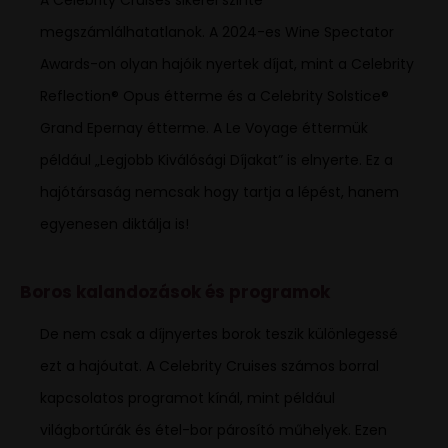
megszámlálhatatlanok. A 2024-es Wine Spectator
Awards-on olyan hajóik nyertek díjat, mint a Celebrity
Reflection® Opus étterme és a Celebrity Solstice®
Grand Epernay étterme. A Le Voyage éttermük
például „Legjobb Kiválósági Díjakat” is elnyerte. Ez a
hajótársaság nemcsak hogy tartja a lépést, hanem
egyenesen diktálja is!
Boros kalandozások és programok
De nem csak a díjnyertes borok teszik különlegessé
ezt a hajóutat. A Celebrity Cruises számos borral
kapcsolatos programot kínál, mint például
világbortúrák és étel-bor párosító műhelyek. Ezen