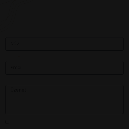
VAN EGY JÓ ÖTLETED VAGY KÉRDÉSED? ÍRJ
NEKÜNK! 🍷💬
NÉV
EMAIL
ÜZENET
Az
adatvédelmi tájékoztatót
elolvastam és a benne
foglaltakat elfogadom