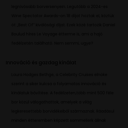
legnívósabb borversenyein. Legutóbb a 2024-es
Wine Spectator Awards-on 18 díjat hoztak el, köztük
öt „Best Of” kiválósági díjat. Ezek közé tartozik Daniel
Boulud híres Le Voyage étterme is, ami a hajó
fedélzetén található. Nem semmi, ugye?
Innováció és gazdag kínálat
Laura Hodges Bethge, a Celebrity Cruises elnöke
szerint a siker kulcsa a folyamatos innováció és
kínálatuk bővítése. A fedélzeten,több mint 500 féle
bor közül válogathattok, amelyek a világ
legkeresettebb borvidékeiből származnak. Ráadásul
minden étteremben képzett sommelierk állnak