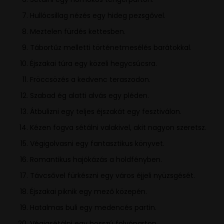
Hullócsillag nézés egy hideg pezsgővel.
Meztelen fürdés kettesben.
Tábortűz melletti történetmesélés barátokkal.
Éjszakai túra egy közeli hegycsúcsra.
Fröccsözés a kedvenc teraszodon.
Szabad ég alatti alvás egy pléden.
Átbulizni egy teljes éjszakát egy fesztiválon.
Kézen fogva sétálni valakivel, akit nagyon szeretsz.
Végigolvasni egy fantasztikus könyvet.
Romantikus hajókázás a holdfényben.
Távcsővel fürkészni egy város éjjeli nyüzsgését.
Éjszakai piknik egy mező közepén.
Hatalmas buli egy medencés partin.
Végigsétálni egy hosszú folyóparton.