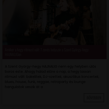
Amikor a hegy ritmust vált: 7 zenés helyszín a Szent György-hegy
HAJNALIGon
A Szent György-hegy HAJNALIG nem egy helyben ülős
boros este. Ahogy halad előre a nap, a hegy lassan
ritmust vált: bakelitek, DJ-szettek, akusztikus koncertek,
blues, house, funk, reggae, retroparty és lounge
hangulatok veszik át a
BŐVEBBEN