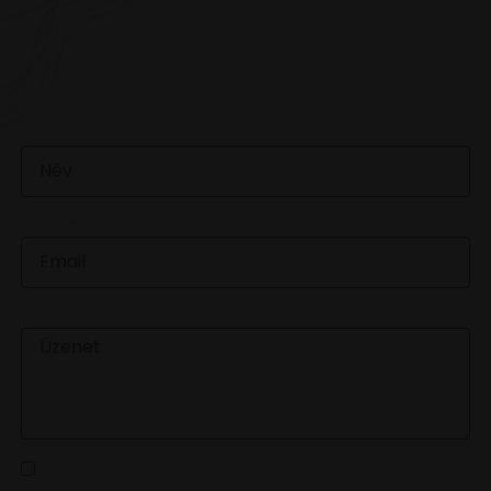
VAN EGY JÓ ÖTLETED VAGY KÉRDÉSED? ÍRJ
NEKÜNK! 🍷💬
NÉV
EMAIL
ÜZENET
Az
adatvédelmi tájékoztatót
elolvastam és a benne