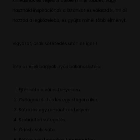
kihívásnak és teljesíts belőle minél többet, vagy
használd inspirációnak a listánkat és válaszd ki, mi áll
hozzád a legközelebb, és gyűjts minél több élményt.
Vigyázat, csak sötétedés után az igazi!
Íme az éjjeli baglyok nyári bakancslistája:
Éjféli séta a város fényeiben.
Csillagnézős fürdés egy stégen ülve.
Sátrazás egy romantikus helyen.
Szabadtéri sütögetés.
Óriási csókcsata.
Sétálni egy homokos tengerparton.