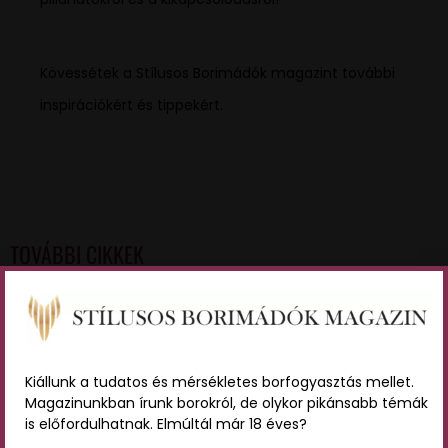
Kövessétek a Stílusos Borimádók magazint további
inspirációkért és tippekért.
TOVÁBBI CIKKEK
Kiállunk a tudatos és mérsékletes borfogyasztás mellet.
Magazinunkban írunk borokról, de olykor pikánsabb témák
is előfordulhatnak. Elmúltál már 18 éves?