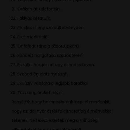
Órákon át telefonálni.
Fáklyás sétatúra.
Piknikezni egy szőlőültetvényben.
Éjjeli meditáció.
Önfeledt tánc a tábortűz körül.
Koncert hallgatása szabadtéren.
Éjszakai horgászat egy csendes tavon.
Szabad ég alatt mozizni .
Exkluzív vacsora a legjobb borokkal.
Tűzzsonglőröket nézni.
Reméljük, hogy bakancslistánk inspirál mindenkit,
hogy az idei nyár estéi felejthetetlen élményekkel
teljenek. Ne feledkezzetek meg a minőségi
pillanatokról és a kikapcsolódásról!