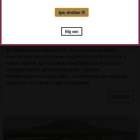
Igen, elmúltam 18
Még nem
Júniusi borkalendárium
A válogatásban borkóstolók, borvacsorák, pezsgős
események, pincetúrák és nagyobb boros fesztiválok is
helyet kaptak, így mindenki megtalálhatja a számára
legizgalmasabb júniusi programot. A júniusi
borkalendáriumot Nagy Ildikó, a Deewineguide alapítója
készítette el nektek, hogy könnyebben
BŐVEBBEN