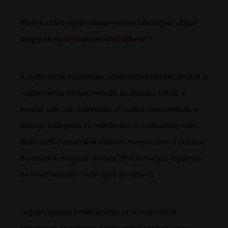
Életre szóló nyári élményekre készülj az „Éjjeli
baglyok nyári bakancslistájával”!
A nyári esték különleges varázslattal bírnak! Amikor a
naplemente fényei felfedik az éjszaka titkait, a
levegő tele van kalanddal, a csókok hosszabbak, a
pezsgő hidegebb és mindenhol a szabadság édes
illata száll. Szeretnénk veletek megosztani a Stílusos
Borimádók magazin listáját 30 különleges, izgalmas
és felejthetetlen nyári éjjeli élményről.
Legyen igazán emlékezetes ez a nyár! Vedd