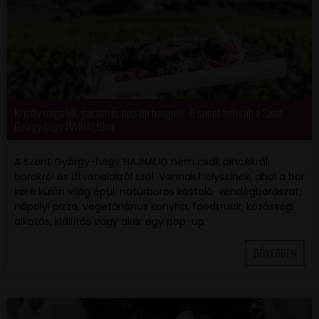
Kreatív megállók, gasztro és pop-up hangulat: 6 színes helyszín a Szent
György-hegy HAJNALIGon
A Szent György-hegy HAJNALIG nem csak pincékről,
borokról és útvonalakról szól. Vannak helyszínek, ahol a bor
köré külön világ épül: natúrboros kóstoló, vendégborászat,
nápolyi pizza, vegetáriánus konyha, foodtruck, közösségi
alkotás, kiállítás vagy akár egy pop-up
BŐVEBBEN