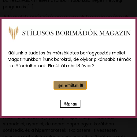
borfesztiválok mellett azonban több különleges hétvégi
program is […]
A legjobb nyárzáró programok borrajongóknak
Kiállunk a tudatos és mérsékletes borfogyasztás mellet.
Magazinunkban írunk borokról, de olykor pikánsabb témák
is előfordulhatnak. Elmúltál már 18 éves?
Igen, elmúltam 18
A nyári szünidő napjai meg vannak számlálva, így
Még nem
összegyűjtöttük a legjobb nyárzáró programok listáját.
Reméljük, sok pontot teljesítettetek nyári bakancslistátokból,
hiszen elérkezett a „nyár végi hajrá”! Még mehetünk
strandolni, nyaralni, de napról napra egyre korábban
sötétedik, és a hipermarketek iskolaszerei is vészesen
figyelmeztetnek; közeleg a nyár vége. Ez a 2 hét nemzeti