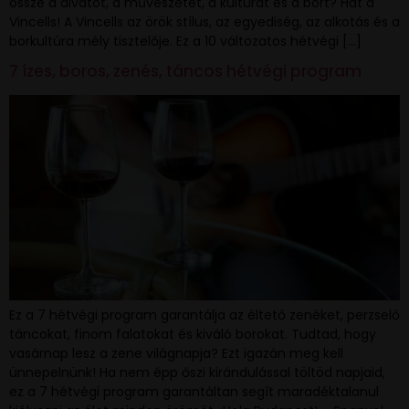
össze a divatot, a művészetet, a kultúrát és a bort? Hát a
Vincells! A Vincells az örök stílus, az egyediség, az alkotás és a
borkultúra mély tisztelője. Ez a 10 változatos hétvégi […]
7 ízes, boros, zenés, táncos hétvégi program
Ez a 7 hétvégi program garantálja az éltető zenéket, perzselő
táncokat, finom falatokat és kiváló borokat. Tudtad, hogy
vasárnap lesz a zene világnapja? Ezt igazán meg kell
ünnepelnünk! Ha nem épp őszi kirándulással töltöd napjaid,
ez a 7 hétvégi program garantáltan segít maradéktalanul