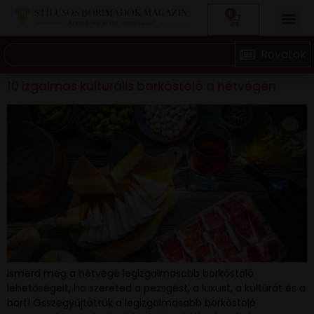
0
10 izgalmas kulturális borkóstoló a hétvégén
Ismerd meg a hétvége legizgalmasabb borkóstoló
lehetőségeit, ha szereted a pezsgést, a luxust, a kultúrát és a
bort! Összegyűjtöttük a legizgalmasabb borkóstoló