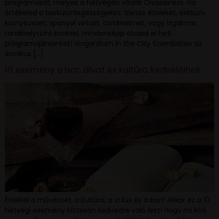
programokat, melyek a hétvégén várják Olvasóinkat. Ha
értékeled a borkülönlegességeket, ízletes ételeket, exkluzív
környezetet, spanyol virtust, történelmet, vagy izgalmas
randihelyszínt keresel, mindenképp olvasd el heti
programajánlónkat! Vingardium in the City Szombaton az
ikonikus […]
10 esemény a bor, divat és kultúra kedvelőinek
Érdekel a művészet, a kultúra, a stílus és a bor? Akkor ez a 10
hétvégi esemény biztosan kedvedre való lesz! Hogy mi köti