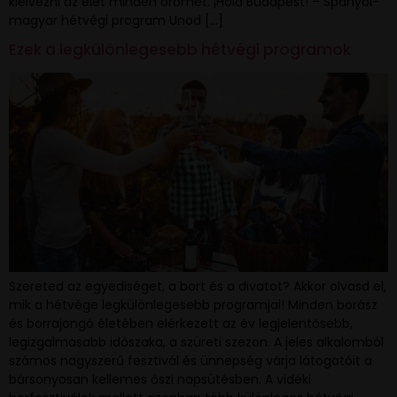
kiélvezni az élet minden örömét. ¡Hola Budapest! – Spanyol-
magyar hétvégi program Unod […]
Ezek a legkülönlegesebb hétvégi programok
Szereted az egyediséget, a bort és a divatot? Akkor olvasd el,
mik a hétvége legkülönlegesebb programjai! Minden borász
és borrajongó életében elérkezett az év legjelentősebb,
legizgalmasabb időszaka, a szüreti szezon. A jeles alkalomból
számos nagyszerű fesztivál és ünnepség várja látogatóit a
bársonyosan kellemes őszi napsütésben. A vidéki