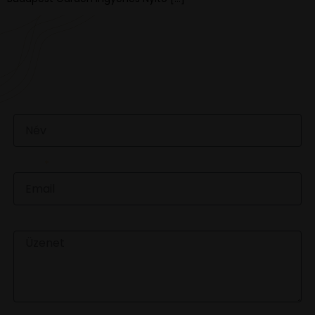
VAN EGY JÓ ÖTLETED VAGY KÉRDÉSED? ÍRJ
NEKÜNK! 🍷💬
NÉV
EMAIL
ÜZENET