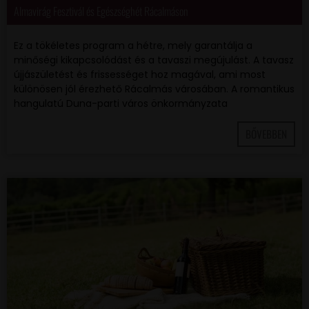
Almavirág Fesztivál és Egészséghét Rácalmáson
Ez a tökéletes program a hétre, mely garantálja a
minőségi kikapcsolódást és a tavaszi megújulást. A tavasz
újjászületést és frissességet hoz magával, ami most
különösen jól érezhető Rácalmás városában. A romantikus
hangulatú Duna-parti város önkormányzata
BŐVEBBEN