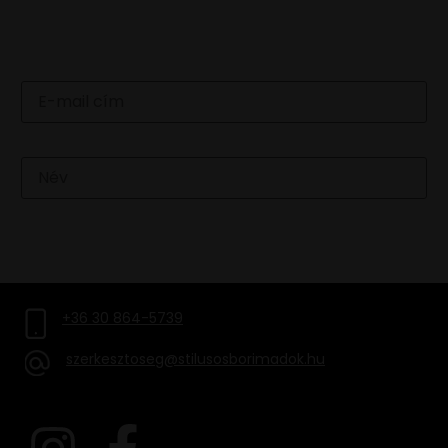
Email
Név
FELIRATKOZOM
+36 30 864-5739
szerkesztoseg@stilusosborimadok.hu