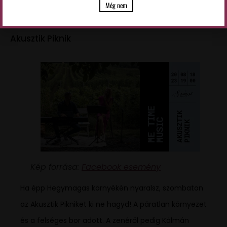
burgundi bor különböző árnyalatait.
Még nem
Akusztik Piknik
Kép forrása:
Facebook esemény
Ha épp Hegymagas környékén nyaralsz, szombaton
az Akusztik Pikniket ki ne hagyd! A páratlan környezet
és a felséges bor adott. A zenéről pedig Kálmán