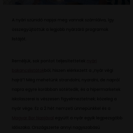
A nyári szünidő napjai meg vannak számlálva, így
összegyűjtöttük a legjobb nyárzáró programok
listáját.
Reméljük, sok pontot teljesítettetek
nyári
bakancslistátok
ból, hiszen elérkezett a „nyár végi
hajrá”! Még mehetünk strandolni, nyaralni, de napról
napra egyre korábban sötétedik, és a hipermarketek
iskolaszerei is vészesen figyelmeztetnek; közeleg a
nyár vége. Ez a 2 hét nemzeti ünnepünkkel és a
Magyar Bor Napjával
együtt a nyár egyik legpezsgőbb
időszaka. Országszerte annyi nagyszabású