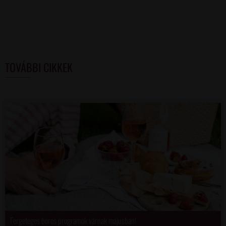
TOVÁBBI CIKKEK
Fergeteges boros programok várnak májusban!