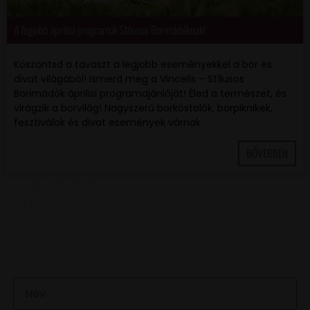
A legjobb áprilisi programok Stílusos Borimádóknak!
Köszöntsd a tavaszt a legjobb eseményekkel a bor és
divat világából! Ismerd meg a Vincells – Stílusos
Borimádók áprilisi programajánlóját! Éled a természet, és
virágzik a borvilág! Nagyszerű borkóstolók, borpiknikek,
fesztiválok és divat események várnak
BŐVEBBEN
VAN EGY JÓ ÖTLETED VAGY KÉRDÉSED? ÍRJ
NEKÜNK! 🍷💬
NÉV