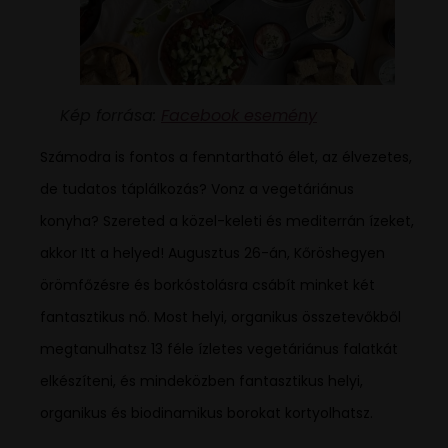
Kép forrása:
Facebook esemény
Számodra is fontos a fenntartható élet, az élvezetes,
de tudatos táplálkozás? Vonz a vegetáriánus
konyha? Szereted a közel-keleti és mediterrán ízeket,
akkor Itt a helyed! Augusztus 26-án, Kőröshegyen
örömfőzésre és borkóstolásra csábít minket két
fantasztikus nő. Most helyi, organikus összetevőkből
megtanulhatsz 13 féle ízletes vegetáriánus falatkát
elkészíteni, és mindeközben fantasztikus helyi,
organikus és biodinamikus borokat kortyolhatsz.