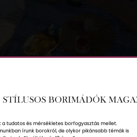
, így összegyűjtöttük a legjobb nyárzáró programok listáj
 a „nyár végi hajrá”! Még mehetünk strandolni, nyaralni, 
gyelmeztetnek; közeleg a nyár vége. Ez a 2 hét nemzeti ün
ram a hétvégére
k a tudatos és mérsékletes borfogyasztás mellet.
nunkban írunk borokról, de olykor pikánsabb témák is