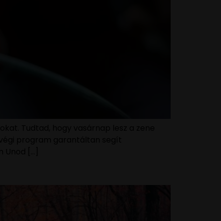
rokat. Tudtad, hogy vasárnap lesz a zene
étvégi program garantáltan segít
m Unod […]