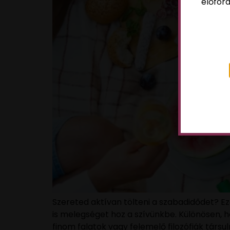
előford
Szereted aktívan tölteni a szabadidődet? E
is melegséget hoz a szívünkbe. Különösen, h
finom falatok vagy felemelő filozófiák társ