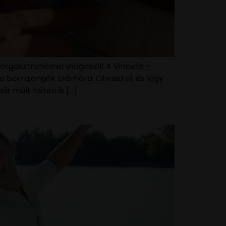
rgasztronómia világából! A Vincells –
a borrajongók számára. Olvasd el, és légy
ár múlt héten is […]