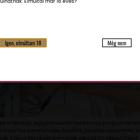
ulhatnak. Elmúltál már 18 éves?
Igen, elmúltam 18
Még nem
zek a hétvége legígéretesebb hazai boros program lehet
a a borhoz szeretetteljes barátok, páratlan panoráma, káp
ulnak. Ezen a hétvégén bármelyik párosítást választhatod