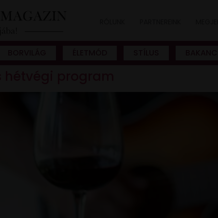
RÓLUNK
PARTNEREINK
MEGJE
BORVILÁG
ÉLETMÓD
STÍLUS
BAKANC
os hétvégi program