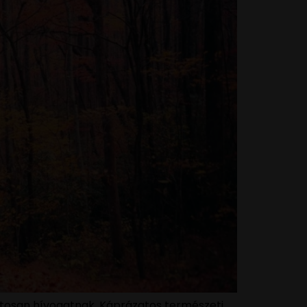
iztosan hívogatnak. Káprázatos természeti