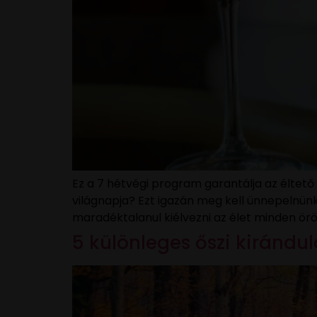
Ez a 7 hétvégi program garantálja az éltető
világnapja? Ezt igazán meg kell ünnepelnünk
maradéktalanul kiélvezni az élet minden ö
5 különleges őszi kiránd