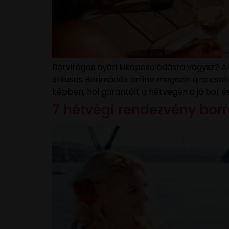
Borvirágos nyári kikapcsolódásra vágysz? A
Stílusos Borimádók online magazin újra csok
képben, hol garantált a hétvégén a jó bor é
7 hétvégi rendezvény bor