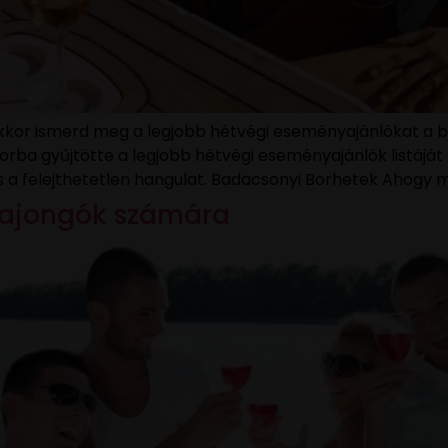
kkor ismerd meg a legjobb hétvégi eseményajánlókat a bo
orba gyűjtötte a legjobb hétvégi eseményajánlók listáját 
s a felejthetetlen hangulat. Badacsonyi Borhetek Ahogy m
rajongók számára