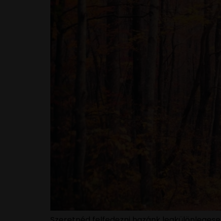
Szeretnéd felfedezni hazánk legkülönlegese