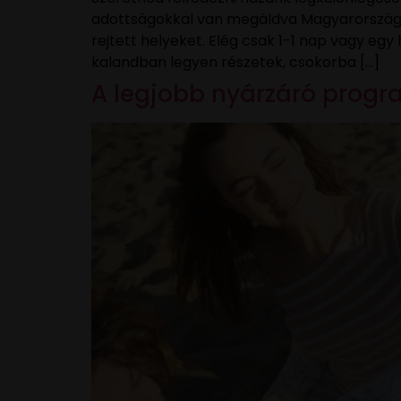
adottságokkal van megáldva Magyarország, m
rejtett helyeket. Elég csak 1-1 nap vagy eg
kalandban legyen részetek, csokorba […]
A legjobb nyárzáró prog