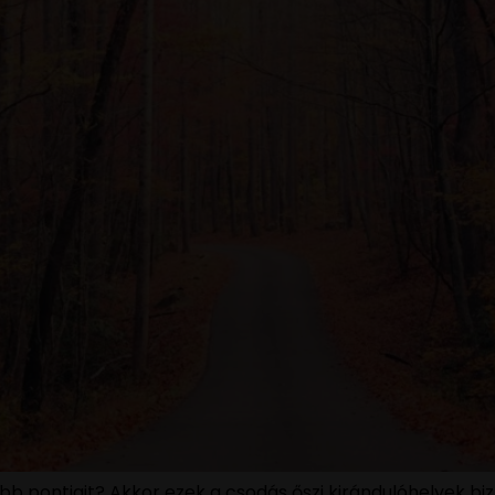
bb pontjait? Akkor ezek a csodás őszi kirándulóhelyek b