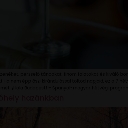
 zenéket, perzselő táncokat, finom falatokat és kiváló bo
! Ha nem épp őszi kirándulással töltöd napjaid, ez a 7 h
römét. ¡Hola Budapest! – Spanyol-magyar hétvégi progra
ulóhely hazánkban