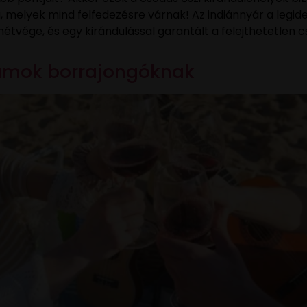
elyek mind felfedezésre várnak! Az indiánnyár a legideá
y hétvége, és egy kirándulással garantált a felejthetetle
ramok borrajongóknak