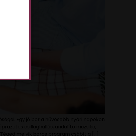
őségei. Egy jó bor a hűvösebb nyári napokon
rázatos csillaghullás, andalító muzsika,
. Téged melyik boros program csábít a […]