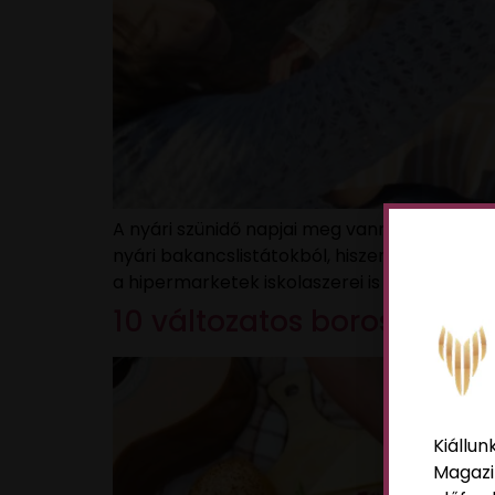
A nyári szünidő napjai meg vannak számlálva
nyári bakancslistátokból, hiszen elérkezett
a hipermarketek iskolaszerei is vészesen fi
10 változatos boros prog
Kiállun
Magazi