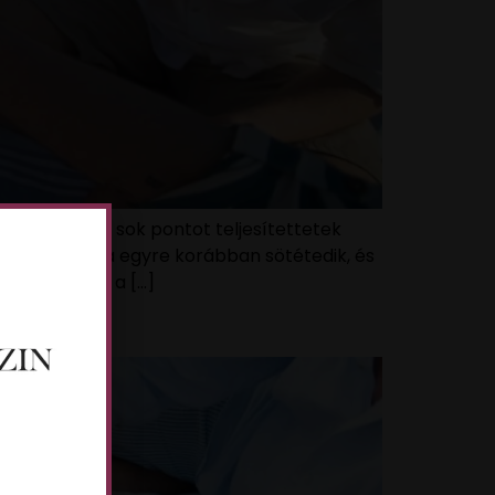
át. Reméljük, sok pontot teljesítettetek
de napról napra egyre korábban sötétedik, és
nepünkkel és a […]