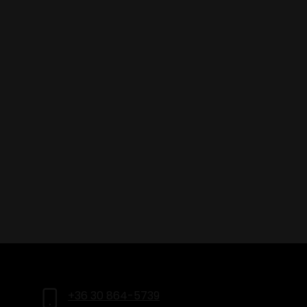
LEGFRISSEBB HÍREINKÉRT
IRATKOZZ FEL HÍRLEVELÜNKRE
+36 30 864-5739