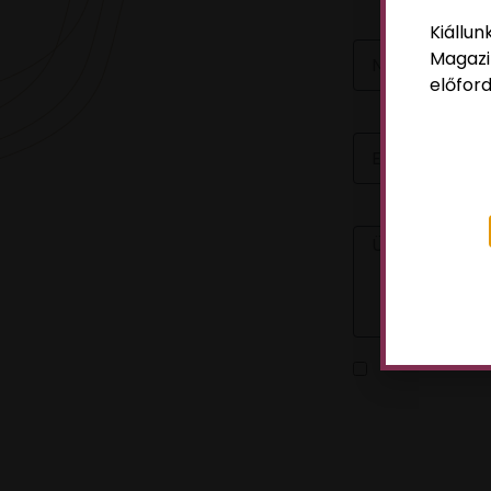
NÉV
Kiállun
Magazi
előford
EMAIL
ÜZENET
Az
adatvédelm