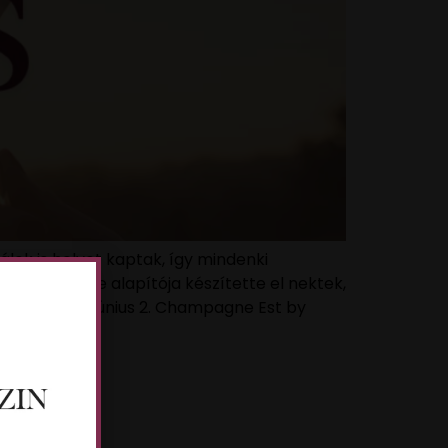
ok is helyet kaptak, így mindenki
Deewineguide alapítója készítette el nektek,
országon. Június 2. Champagne Est by
 🍷💬