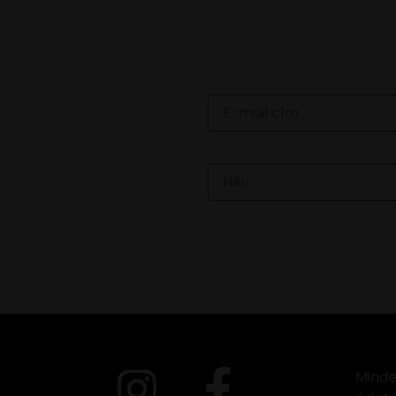
Email
Név
Minde