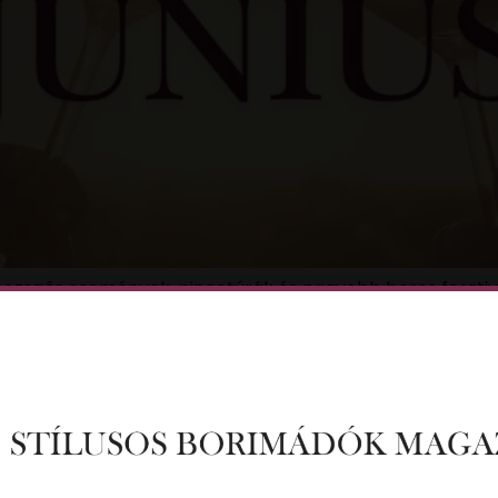
ezsgős események, pincetúrák és nagyobb boros fesztivál
usi programot. A júniusi borkalendáriumot Nagy Ildikó, a 
 boros programok várnak ránk ebben a hónapban Magyar
…]
EGY JÓ ÖTLETED VAGY KÉRDÉSED? ÍRJ NEKÜNK!