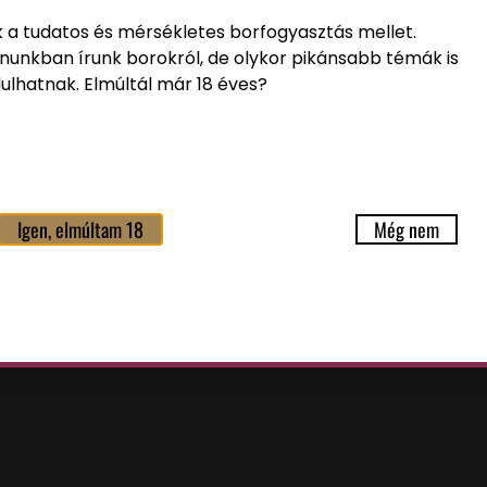
k a tudatos és mérsékletes borfogyasztás mellet.
nunkban írunk borokról, de olykor pikánsabb témák is
ulhatnak. Elmúltál már 18 éves?
Igen, elmúltam 18
Még nem
i tájékoztatót
elolvastam és a benne foglaltakat elfog