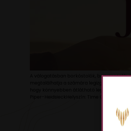
A válogatásban borkóstolók, borvacsorák, p
megtalálhatja a számára legizgalmasabb júni
hogy könnyebben átlátható legyen, milyen
Piper-HeidsieckHelyszín: Time Out Market [
VAN 