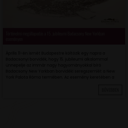
Történelmi megállapodás a 15. jubileumi Badacsony New Yorkban
eseményen
Április 11-én ismét Budapestre költözik egy napra a
Badacsonyi borvidék, hogy 15. jubileumi alkalommal
ünnepelje az immár nagy hagyományokkal bíró
Badacsony New Yorkban borvidéki seregszemlét a New
York Palota Róma termében. Az esemény keretében a
BŐVEBBEN
VAN EGY JÓ ÖTLETED VAGY KÉRDÉSED? ÍRJ
NEKÜNK! 🍷💬