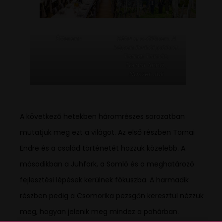
Étterem
Séta a szőlőben. A
képen balról jobbra:
Tornai Tamás,
Tornai Anna ,
Naszer Juli
A következő hetekben háromrészes sorozatban
mutatjuk meg ezt a világot. Az első részben Tornai
Endre és a család történetét hozzuk közelebb. A
másodikban a Juhfark, a Somló és a meghatározó
fejlesztési lépések kerülnek fókuszba. A harmadik
részben pedig a Csomorika pezsgőn keresztül nézzük
meg, hogyan jelenik meg mindez a pohárban.