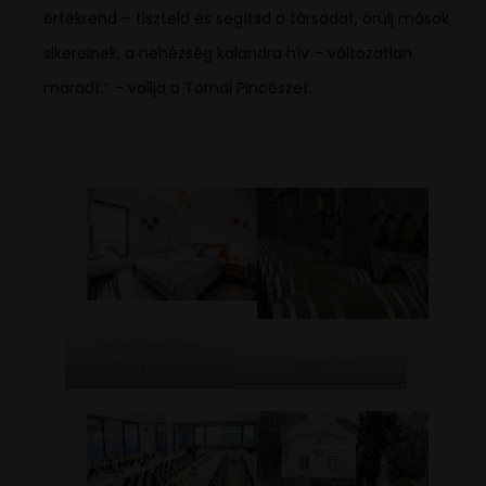
értékrend – tiszteld és segítsd a társadat, örülj mások
sikereinek, a nehézség kalandra hív – változatlan
maradt.” – vallja a Tornai Pincészet.
Vendégház az
Ászok Tér
egykori présházból