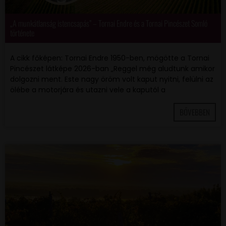
„A munkátlanság istencsapás” – Tornai Endre és a Tornai Pincészet Somló
története
A cikk főképen: Tornai Endre 1950-ben, mögötte a Tornai
Pincészet látképe 2026-ban „Reggel még aludtunk amikor
dolgozni ment. Este nagy öröm volt kaput nyitni, felülni az
ölébe a motorjára és utazni vele a kaputól a
BŐVEBBEN