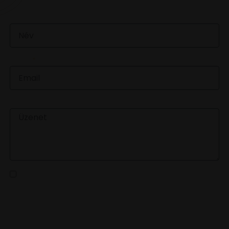
NÉV
EMAIL
ÜZENET
Az
adatvédelmi tájékoztatót
elolvastam és a benne
foglaltakat elfogadom
KÜLDÉS