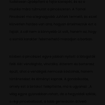
tudatosan újraépíteni a fajta szerepét, és ez a
munka mára túlmutat a pincészeten. A Tornai
Pincészet ma a legnagyobb Juhfark termelő, és ezzel
közvetlen hatása van arra, hogyan értelmezzük ezt a
fajtát. A cél nem a könnyebb út volt, hanem az, hogy
a somlói karakter felismerhető maradjon a borban.
Közben a pincészet egyre jobban nyitott a látogatók
felé. Két vendégház, vinotéka, étterem és borterasz
épült, ahol a vendégek nemcsak kóstolnak, hanem
történeteket és élményt kapnak. A gondolkodás,
amely ezt a birtokot felépítette, ma is ugyanaz: „A
világ egyre gyorsabban rohan, de a hegyoldali sziklák,
a régi pinceboltozat, a több generáción átívelő