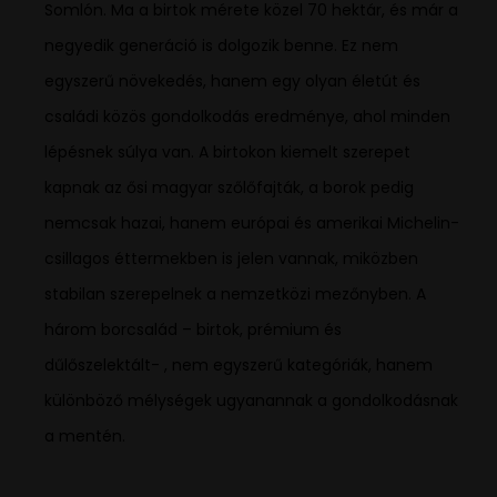
Somlón. Ma a birtok mérete közel 70 hektár, és már a
negyedik generáció is dolgozik benne. Ez nem
egyszerű növekedés, hanem egy olyan életút és
családi közös gondolkodás eredménye, ahol minden
lépésnek súlya van. A birtokon kiemelt szerepet
kapnak az ősi magyar szőlőfajták, a borok pedig
nemcsak hazai, hanem európai és amerikai Michelin-
csillagos éttermekben is jelen vannak, miközben
stabilan szerepelnek a nemzetközi mezőnyben. A
három borcsalád – birtok, prémium és
dűlőszelektált- , nem egyszerű kategóriák, hanem
különböző mélységek ugyanannak a gondolkodásnak
a mentén.