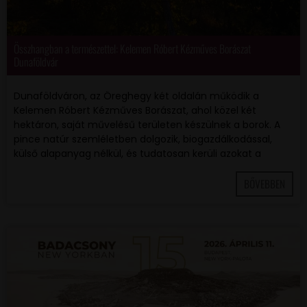
Összhangban a természettel: Kelemen Róbert Kézműves Borászat
Dunaföldvár
Dunaföldváron, az Öreghegy két oldalán működik a
Kelemen Róbert Kézműves Borászat, ahol közel két
hektáron, saját művelésű területen készülnek a borok. A
pince natúr szemléletben dolgozik, biogazdálkodással,
külső alapanyag nélkül, és tudatosan kerüli azokat a
BŐVEBBEN