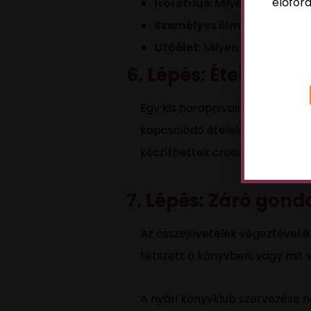
előford
Írói stílus
: Milyen különleges
Személyes élmények
: Hogy
Utóélet
: Milyen hatással vo
6. Lépés: Ételek és i
Egy kis harapnivaló és frissítő
kapcsolódó ételekkel készültök.
készíthettek croissant-t.
7. Lépés: Záró gond
Az összejövetelek végeztével ér
tetszett a könyvben, vagy mit 
A nyári könyvklub szervezése 