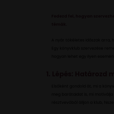
Fedezd fel, hogyan szervezhe
témák.
A nyár tökéletes időszak arra, 
Egy könyvklub szervezése reme
hogyan lehet egy ilyen esemény
1. Lépés: Határozd 
Elsőként gondold át, mi a köny
meg barátaidat is, mi motiválja
résztvevőből álljon a klub, his