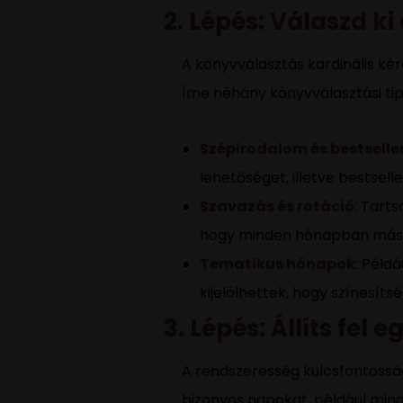
2. Lépés: Válaszd k
A könyvválasztás kardinális ké
Íme néhány könyvválasztási tip
Szépirodalom és bestselle
lehetőséget, illetve bestse
Szavazás és rotáció
: Tarts
hogy minden hónapban más 
Tematikus hónapok
: Péld
kijelölhettek, hogy színesít
3. Lépés: Állíts fel 
A rendszeresség kulcsfontosság
bizonyos napokat, például mind