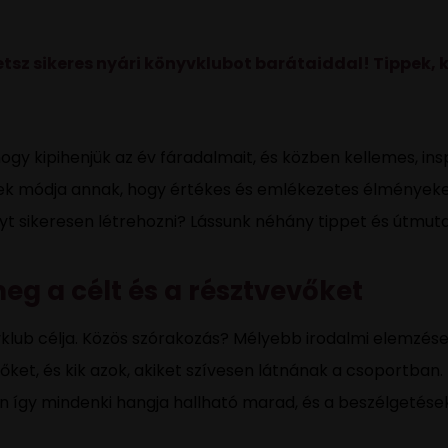
tsz sikeres nyári könyvklubot barátaiddal! Tippek, 
hogy kipihenjük az év fáradalmait, és közben kellemes, ins
k módja annak, hogy értékes és emlékezetes élményeket
t sikeresen létrehozni? Lássunk néhány tippet és útmuta
meg a célt és a résztvevőket
vklub célja. Közös szórakozás? Mélyebb irodalmi elemzé
 őket, és kik azok, akiket szívesen látnának a csoportban.
zen így mindenki hangja hallható marad, és a beszélgetése