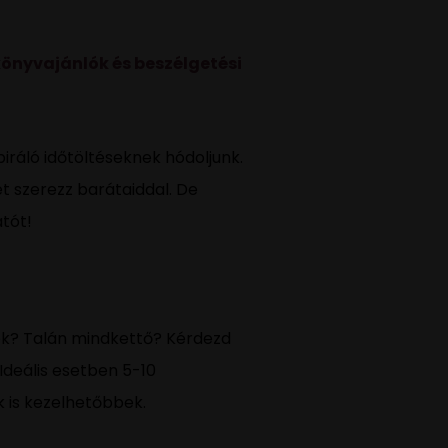
könyvajánlók és beszélgetési
piráló időtöltéseknek hódoljunk.
 szerezz barátaiddal. De
tót!
sek? Talán mindkettő? Kérdezd
 Ideális esetben 5-10
k is kezelhetőbbek.