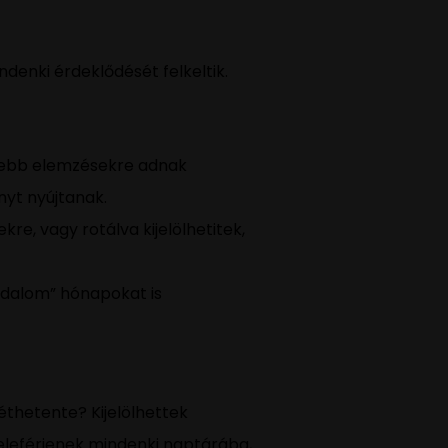
denki érdeklődését felkeltik.
lyebb elemzésekre adnak
nyt nyújtanak.
re, vagy rotálva kijelölhetitek,
rodalom” hónapokat is
éthetente? Kijelölhettek
beleférjenek mindenki naptárába,