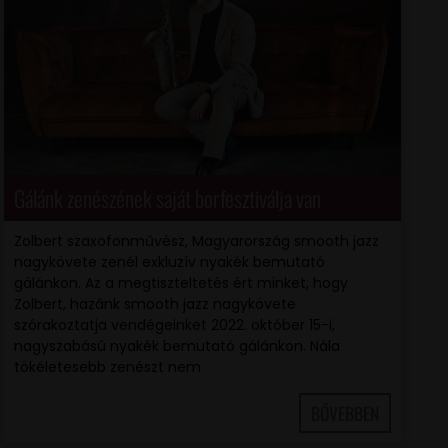
Gálánk zenészének saját borfesztiválja van
Zolbert szaxofonművész, Magyarország smooth jazz
nagykövete zenél exkluzív nyakék bemutató
gálánkon. Az a megtiszteltetés ért minket, hogy
Zolbert, hazánk smooth jazz nagykövete
szórakoztatja vendégeinket 2022. október 15-i,
nagyszabású nyakék bemutató gálánkon. Nála
tökéletesebb zenészt nem
BŐVEBBEN