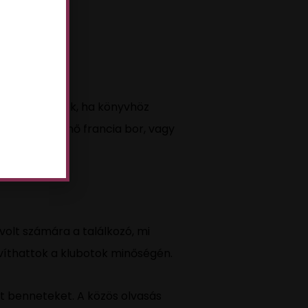
?
ért?
 felemelhetitek, ha könyvhöz
y palack kitűnő francia bor, vagy
volt számára a találkozó, mi
víthattok a klubotok minőségén.
t benneteket. A közös olvasás