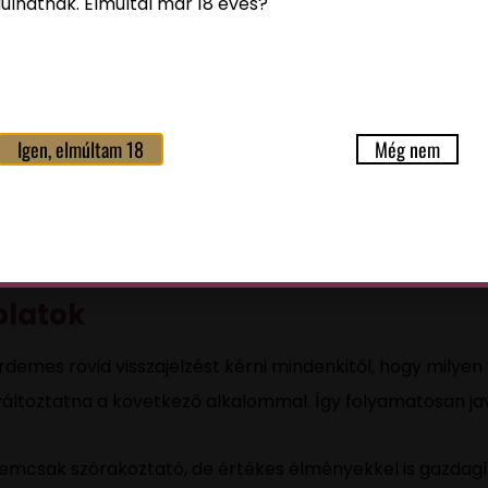
ulhatnak. Elmúltál már 18 éves?
 írói eszközöket használt az író?
an kapcsolódik a könyv az olvasók saját tapasztalataihoz
lt rátok a könyv olvasása? Ajánlanátok-e másoknak, és mi
talok
Igen, elmúltam 18
Még nem
 mindig feldobja a találkozókat. Könyvklubotok hangulatát
 Például, ha egy francia regényt olvastok, bonthattok eg
olatok
demes rövid visszajelzést kérni mindenkitől, hogy milyen 
változtatna a következő alkalommal. Így folyamatosan ja
nemcsak szórakoztató, de értékes élményekkel is gazdagí