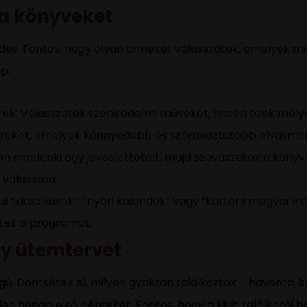
i a könyveket
rdés. Fontos, hogy olyan címeket válasszatok, amelyek min
p:
rek
: Válasszatok szépirodalmi műveket, hiszen ezek mé
llereket, amelyek könnyedebb és szórakoztatóbb olvasmá
on mindenki egy javaslattételt, majd szavazzatok a könyvek
válasszon.
ául “klaszikusok”, “nyári kalandok” vagy “kortárs magyar i
sétek a programot.
egy ütemtervet
ú. Döntsétek el, milyen gyakran találkoztok – havonta, k
en hónap első péntekét. Fontos, hogy a klub találkozói 