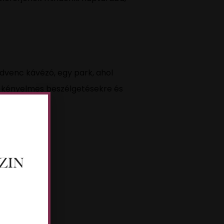
edvenc kávézó, egy park, ahol
en kényelmes beszélgetésekre és