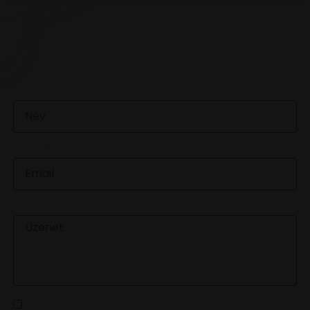
VAN EGY JÓ ÖTLETED VAGY KÉRDÉSED? ÍRJ
NEKÜNK! 🍷💬
NÉV
EMAIL
ÜZENET
Az
adatvédelmi tájékoztatót
elolvastam és a benne