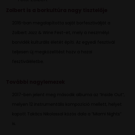
Zolbert is a borkultúra nagy tisztelője
2016-ban megalapította saját borfesztiválját a
Zolbert Jazz & Wine Fest-et, mely a neszmélyi
borvidék kulturális életét építi. Az egyedi fesztivál
teljesen új megközelítést hozv a hazai
fesztiváléletbe.
További nagylemezek
2017-ben jelent meg második albuma az “Inside Out”,
melyen 12 instrumentális kompozíció mellett, helyet
kapott Takács Nikolassal közös dala a “Miami Nights”
is.