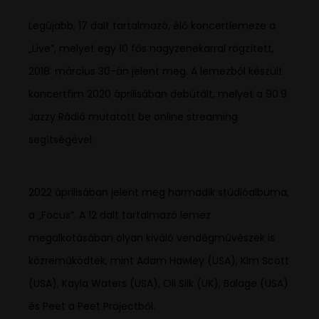
Legújabb, 17 dalt tartalmazó, élő koncertlemeze a
„Live”, melyet egy 10 fős nagyzenekarral rögzített,
2018. március 30-án jelent meg. A lemezből készült
koncertfim 2020 áprilisában debütált, melyet a 90.9
Jazzy Rádió mutatott be online streaming
segítségével.
2022 áprilisában jelent meg harmadik stúdióalbuma,
a „Focus”. A 12 dalt tartalmazó lemez
megalkotásában olyan kiváló vendégművészek is
közreműködtek, mint Adam Hawley (USA), Kim Scott
(USA), Kayla Waters (USA), Oli Silk (UK), Balage (USA)
és Peet a Peet Projectből.