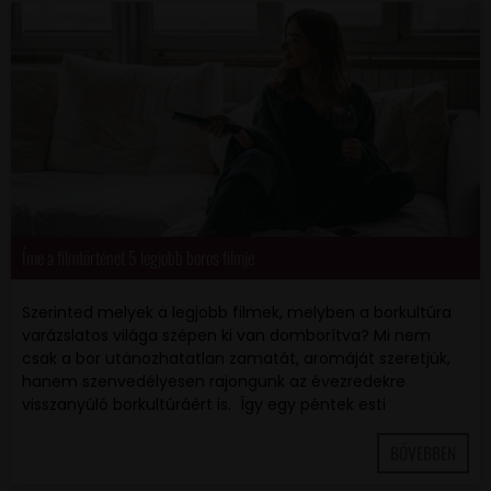
Íme a filmtörténet 5 legjobb boros filmje
Szerinted melyek a legjobb filmek, melyben a borkultúra
varázslatos világa szépen ki van domborítva? Mi nem
csak a bor utánozhatatlan zamatát, aromáját szeretjük,
hanem szenvedélyesen rajongunk az évezredekre
visszanyúló borkultúráért is. Így egy péntek esti
BŐVEBBEN