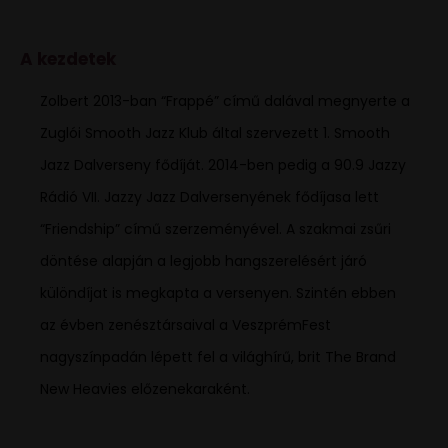
A kezdetek
Zolbert 2013-ban “Frappé” című dalával megnyerte a
Zuglói Smooth Jazz Klub által szervezett 1. Smooth
Jazz Dalverseny fődíját. 2014-ben pedig a 90.9 Jazzy
Rádió VII. Jazzy Jazz Dalversenyének fődíjasa lett
“Friendship” című szerzeményével. A szakmai zsűri
döntése alapján a legjobb hangszerelésért járó
különdíjat is megkapta a versenyen. Szintén ebben
az évben zenésztársaival a VeszprémFest
nagyszínpadán lépett fel a világhírű, brit The Brand
New Heavies előzenekaraként.