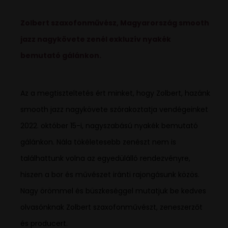
Zolbert szaxofonművész, Magyarország smooth
jazz nagykövete zenél exkluzív nyakék
bemutató gálánkon.
Az a megtiszteltetés ért minket, hogy Zolbert, hazánk
smooth jazz nagykövete szórakoztatja vendégeinket
2022. október 15-i, nagyszabású nyakék bemutató
gálánkon. Nála tökéletesebb zenészt nem is
találhattunk volna az egyedülálló rendezvényre,
hiszen a bor és művészet iránti rajongásunk közös.
Nagy örömmel és büszkeséggel mutatjuk be kedves
olvasónknak Zolbert szaxofonművészt, zeneszerzőt
és producert.