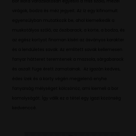
bor illata varázslatosan egyesíti a friss szőlő, mezei
virágok, bodza és méz jegyeit. Az íz egy kifinomult
egyensúlyban mutatkozik be, ahol kiemelkedik a
muskotályos szőlő, az őszibarack, a körte, a bodza, és
az egész kortyot finoman kíséri az ásványos karakter
és a lendületes savak. Az említett savak kellemesen
fanyar hátteret teremtenek a mazsola, sárgabarack
és aszalt füge érett zamatainak. Az igazán kedves,
édes ízek és a korty végén megjelenő enyhe
fanyarság mélységet kölcsönöz, ami kiemeli a bor
komolyságát. Így válik ez a tétel egy igazi közönség
kedvenccé.