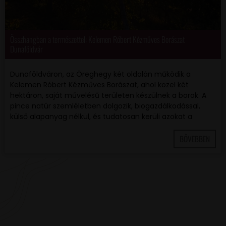
Összhangban a természettel: Kelemen Róbert Kézműves Borászat
Dunaföldvár
Dunaföldváron, az Öreghegy két oldalán működik a
Kelemen Róbert Kézműves Borászat, ahol közel két
hektáron, saját művelésű területen készülnek a borok. A
pince natúr szemléletben dolgozik, biogazdálkodással,
külső alapanyag nélkül, és tudatosan kerüli azokat a
BŐVEBBEN
VAN EGY JÓ ÖTLETED VAGY KÉRDÉSED? ÍRJ
NEKÜNK! 🍷💬
NÉV