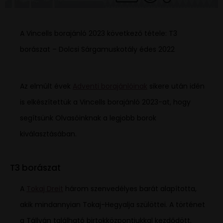
A Vincells borajánló 2023 következő tétele: T3
borászat – Dolcsi Sárgamuskotály édes 2022
Az elmúlt évek
Adventi borajánlóinak
sikere után idén
is elkészítettük a Vincells borajánló 2023-at, hogy
segítsünk Olvasóinknak a legjobb borok
kiválasztásában.
T3 borászat
A
Tokaj Dreit
három szenvedélyes barát alapította,
akik mindannyian Tokaj-Hegyalja szülöttei. A történet
a Tállyán található birtokközpontjukkal kezdődött,