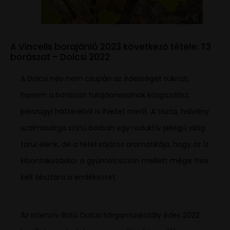
A Vincells borajánló 2023 következő tétele: T3
borászat – Dolcsi 2022
A Dolcsi név nem csupán az édességét tükrözi,
hanem a borászat tulajdonosainak közgazdász,
pénzügyi hátteréből is ihletet merít. A tiszta, halvány
szalmasárga színű borban egy reduktív jellegű világ
tárul elénk, de a tétel sajátos aromatikája, hogy az íz
kibontakozáskor a gyümölcsözön mellett mégis friss
kelt tésztára is emlékeztet.
Az Intenzív illatú Dolcsi Sárgamuskotály édes 2022