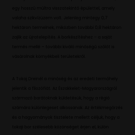
egy hosszú múltra visszatekintő épülettel, amely
valaha szikvízüzem volt. Jelenleg mintegy 0,7
hektáron termelnek, miközben további 0,8 hektáron
zajlik az újratelepítés. A borkészítéshez – a saját
termés mellé – további kiváló minőségű szőlőt is
vásárolnak környékbeli területekről.
A Tokaj Dreinél a minőség és az eredeti termőhely
jelentik a filozófiát. Az Északkelet-Magyarországról
származó barátoknak küldetésük, hogy a régió
számára különlegeset alkossanak. Az értékmegőrzés
és a hagyományok tisztelete mellett céljuk, hogy a
tokaji bor szélesebb közönséget érjen el, külön