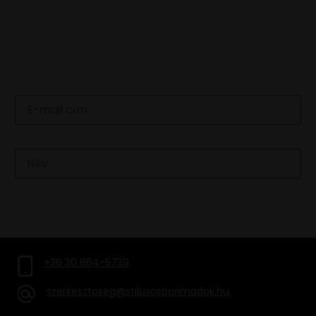
LEGFRISSEBB HÍREINKÉRT
IRATKOZZ FEL HÍRLEVELÜNKRE
Email
Név
FELIRATKOZOM
+36 30 864-5739
szerkesztoseg@stilusosborimadok.hu