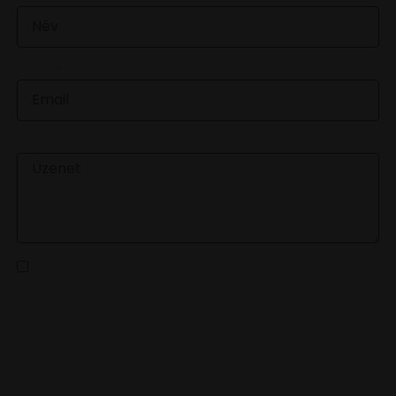
EMAIL
ÜZENET
Az
adatvédelmi tájékoztatót
elolvastam és a benne
foglaltakat elfogadom
KÜLDÉS