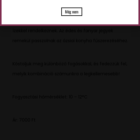
Ázsiai konyha: Kísérletezzünk thai, vietnámi vagy kínai
Még nem
ételekkel, melyek friss zöldségekkel és könnyed
ízekkel rendelkeznek. Az édes és fanyar jegyek
remekül passzolnak az ázsiai konyha fűszerezéséhez.
Kóstoljuk meg különböző fogásokkal, és fedezzük fel,
melyik kombináció számunkra a legkellemesebb!
Fogyasztási hőmérséklet: 10 – 12°C
Ár: 7000 Ft