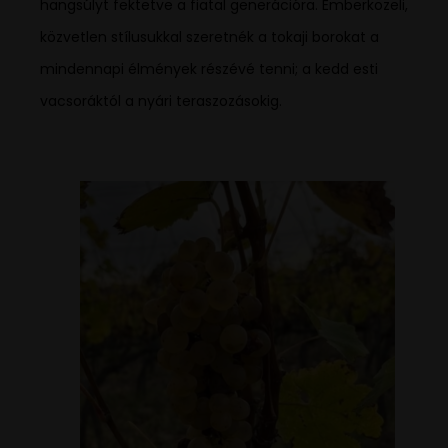
hangsúlyt fektetve a fiatal generációra. Emberközeli,
közvetlen stílusukkal szeretnék a tokaji borokat a
mindennapi élmények részévé tenni; a kedd esti
vacsoráktól a nyári teraszozásokig.