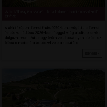
„A munkátlanság istencsapás” – Tornai Endre és a Tornai Pincészet Somló
története
A cikk főképen: Tornai Endre 1950-ben, mögötte a Tornai
Pincészet látképe 2026-ban „Reggel még aludtunk amikor
dolgozni ment. Este nagy öröm volt kaput nyitni, felülni az
ölébe a motorjára és utazni vele a kaputól a
BŐVEBBEN