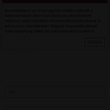
Dunaföldváron, az Öreghegy két oldalán működik a
Kelemen Róbert Kézműves Borászat, ahol közel két
hektáron, saját művelésű területen készülnek a borok. A
pince natúr szemléletben dolgozik, biogazdálkodással,
külső alapanyag nélkül, és tudatosan kerüli azokat a
BŐVEBBEN
VAN EGY JÓ ÖTLETED VAGY KÉRDÉSED? ÍRJ
NEKÜNK! 🍷💬
NÉV
EMAIL