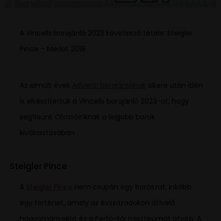
A Vincells borajánló 2023 következő tétele: Steigler
Pince – Merlot 2018
Az elmúlt évek
Adventi borajánlóinak
sikere után idén
is elkészítettük a Vincells borajánló 2023-at, hogy
segítsünk Olvasóinknak a legjobb borok
kiválasztásában.
Steigler Pince
A
Steigler Pince
nem csupán egy borászat; inkább
egy történet, amely az évszázadokon átívelő
hagyományokat és a Fertő-táj misztikumát ötvözi. A