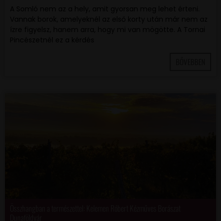
A Somló nem az a hely, amit gyorsan meg lehet érteni.
Vannak borok, amelyeknél az első korty után már nem az
ízre figyelsz, hanem arra, hogy mi van mögötte. A Tornai
Pincészetnél ez a kérdés
BŐVEBBEN
Összhangban a természettel: Kelemen Róbert Kézműves Borászat
Dunaföldvár