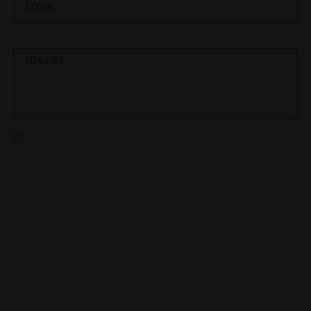
ÜZENET
Az
adatvédelmi tájékoztatót
elolvastam és a benne
foglaltakat elfogadom
KÜLDÉS
LEGFRISSEBB HÍREINKÉRT
IRATKOZZ FEL HÍRLEVELÜNKRE