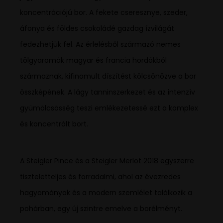
koncentrációjú bor. A fekete cseresznye, szeder,
áfonya és földes csokoládé gazdag ízvilágát
fedezhetjük fel. Az érlelésből származó nemes
tölgyaromák magyar és francia hordókból
származnak, kifinomult díszítést kölcsönözve a bor
összképének. A lágy tanninszerkezet és az intenzív
gyümölcsösség teszi emlékezetessé ezt a komplex
és koncentrált bort.
A Steigler Pince és a Steigler Merlot 2018 egyszerre
tiszteletteljes és forradalmi, ahol az évezredes
hagyományok és a modern szemlélet találkozik a
pohárban, egy új szintre emelve a borélményt.