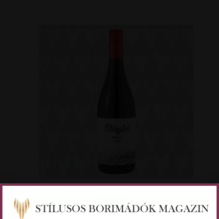
Párosíts, ahogy a profik!