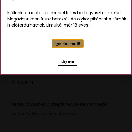
A Steigler Merlot 2018 remekül harmonizál
sertéshúsból készült ételekkel, például egy szaftos
Kiállunk a tudatos és mérsékletes borfogyasztás mellet.
Magazinunkban írunk borokról, de olykor pikánsabb témák
sertésbordával. Az édes-savas jelleg kiválóan
is előfordulhatnak. Elmúltál már 18 éves?
kiegészíti a hús gazdag ízét, így kulináris élményt
biztosít az ínyencek számára.
Igen, elmúltam 18
Fogyasztási hőmérséklet: 16-18°C
Még nem
Ár: 8000 Ft
Képek forrása és a Steigler Pince elérhetőségei:
weboldal
,
Facebook
,
Instagram
.