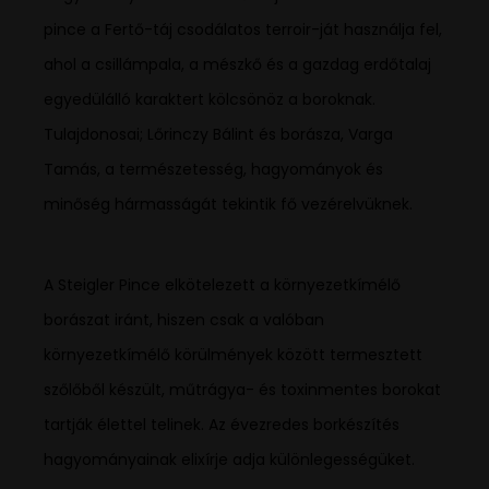
pince a Fertő-táj csodálatos terroir-ját használja fel,
ahol a csillámpala, a mészkő és a gazdag erdőtalaj
egyedülálló karaktert kölcsönöz a boroknak.
Tulajdonosai; Lőrinczy Bálint és borásza, Varga
Tamás, a természetesség, hagyományok és
minőség hármasságát tekintik fő vezérelvüknek.
A Steigler Pince elkötelezett a környezetkímélő
borászat iránt, hiszen csak a valóban
környezetkímélő körülmények között termesztett
szőlőből készült, műtrágya- és toxinmentes borokat
tartják élettel telinek. Az évezredes borkészítés
hagyományainak elixírje adja különlegességüket.