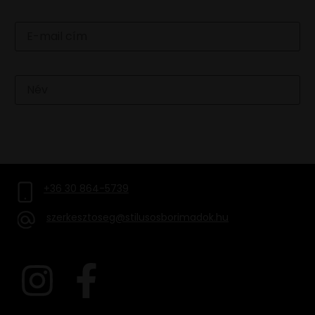
Email
Név
FELIRATKOZOM
+36 30 864-5739
szerkesztoseg@stilusosborimadok.hu