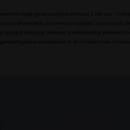
salád harmadik generációjához köthető. A két iker – Gábo
után létrehozták a Gemini borcsaládot. Az irányított er
es borokat alkotnak, amelyek a vállalkozásuk prémium ter
yedi jellegükkel emelkednek ki, és hozzájárulnak a Puklus