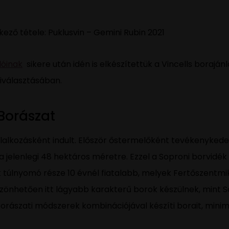
kező tétele: Puklusvin – Gemini Rubin 2021
lóinak
sikere után idén is elkészítettük a Vincells boraján
iválasztásában.
Borászat
llalkozásként indult. Először őstermelőként tevékenykede
 a jelenlegi 48 hektáros méretre. Ezzel a Soproni borvid
k túlnyomó része 10 évnél fiatalabb, melyek Fertőszentmi
zönhetően itt lágyabb karakterű borok készülnek, mint 
rászati módszerek kombinációjával készíti borait, minim