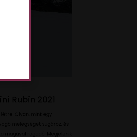
ini Rubin 2021
létre. Olyan, mint egy
gyogó melegséget sugároz, és
éka magával ragadó. Megjelenik