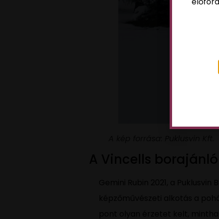
előford
A kép forrása: Puklusvin Kft.
A Vincells borajánl
Gemini Rubin 2021, a Puklusvin 
képzőművészeti alkotás a pohá
pont olyan érzetet kelt, mintha