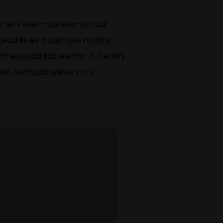
r és Péter – szőlész-borász
jesztés és a barrique hordók
mékcsaládját jelentik. A Gemini
vin Borászat széles körű