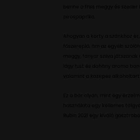
benne a friss meggy és szeder 
pirospaprika.
Ahogyan a korty a szánkhoz ér, 
főszereplő, ám az egyéb szőlőfa
meggy, fanyar szilva játszanak
lágy füst és dohány aroma bonta
valamint a közepes alkoholtar
Ez a bor olyan, mint egy érzelm
használata egy kellemes tölgye
Rubin 2021 egy kiváló gasztrob