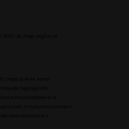
ló 2023-at, hogy segítsünk
tt, majd az évek során
ék második legnagyobb
klóson helyezkednek el. A
Sopronban. A Puklusvin a modern
ális beavatkozással a