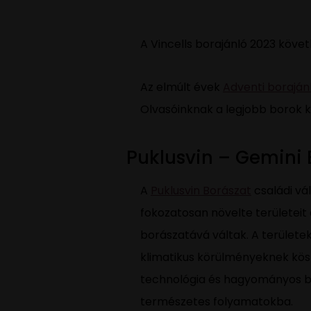
A Vincells borajánló 2023 követ
Az elmúlt évek
Adventi boraján
Olvasóinknak a legjobb borok k
Puklusvin – Gemini 
A
Puklusvin Borászat
családi vá
fokozatosan növelte területeit
borászatává váltak. A területe
klimatikus körülményeknek kös
technológia és hagyományos bo
természetes folyamatokba.