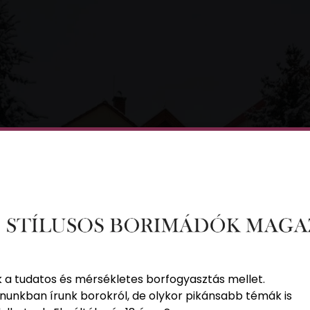
k a tudatos és mérsékletes borfogyasztás mellet.
nunkban írunk borokról, de olykor pikánsabb témák is