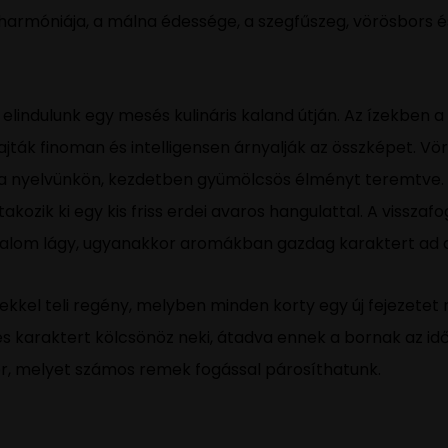
harmóniája, a málna édessége, a szegfűszeg, vörösbors és
elindulunk egy mesés kulináris kaland útján. Az ízekben a
jták finoman és intelligensen árnyalják az összképet. Vör
 a nyelvünkön, kezdetben gyümölcsös élményt teremtve. 
kozik ki egy kis friss erdei avaros hangulattal. A visszaf
talom lágy, ugyanakkor aromákban gazdag karaktert ad 
ekkel teli regény, melyben minden korty egy új fejezetet 
s karaktert kölcsönöz neki, átadva ennek a bornak az időt
or, melyet számos remek fogással párosíthatunk.