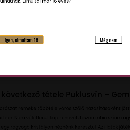
ulhatnak. Elmúltál már 18 éves?
Igen, elmúltam 18
Még nem
ó következő tétele Puklusvin – Gem
Borászat remeke többféle vörös szőlő házasításaként jött 
rban. Nem véletlenül kapta nevét, hiszen rubin színe ra
 egy ragyogó kristályon néznénk keresztül. Az illatok ját