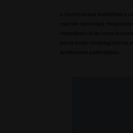
A Gemini brand kialakítása a c
mérnök diplomájuk megszerzése 
használata révén olyan kivétel
borok kiváló minőségükkel és eg
értékesítési palettájához.