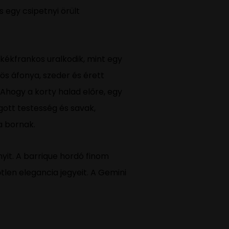
 egy csipetnyi örült
 kékfrankos uralkodik, mint egy
ös áfonya, szeder és érett
Ahogy a korty halad előre, egy
ogott testesség és savak,
a bornak.
nyit. A barrique hordó finom
len elegancia jegyeit. A Gemini