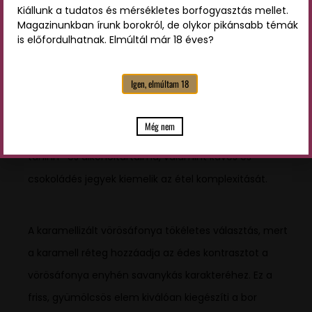
Kiállunk a tudatos és mérsékletes borfogyasztás mellet.
Párosíts, ahogy a profik!
Magazinunkban írunk borokról, de olykor pikánsabb témák
is előfordulhatnak. Elmúltál már 18 éves?
Az Azzurone ideális választás egy elegáns és
ízgazdag vörösboros marhapörkölthöz, karamellizált
Igen, elmúltam 18
vörös áfonyával és burgonyagombóccal. A bor
komplex és intenzív karaktere kiválóan harmonizál a
Még nem
pörkölt sűrűségével és gazdagságával. A bor magas
taninn- és alkoholtartalma, valamint kávés és
csokoládés jegyek kiemelik az étel komplexitását.
A karamellizált vörösáfonya tökéletes választás, mert
a karamell réteg hozzáadja az édes kontrasztot a
vörösáfonya enyhén savanykás karakteréhez. Ez a
friss, gyümölcsös elem kiválóan kiegészíti a bor