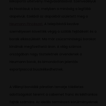
kékoportó ültetvény megvásárlásával. Szenvedélyük
és hivatásuk a bor, melyben a minőség a legfőbb
alapelvük. Ezekből az alapokból született meg a
Heumann Pincészet.
A telepítéstől kezdve
személyesen követték végig a szőlőik fejlődését és a
boraik elkészülését. Ma már csúcsminőségű borokat
kínálnak megfizethető áron. A világ számos
országában nagy tiszteletnek örvendenek a
Heumann borok, és kimondottan jelentős
exportpiaccal büszkélkedhetnek.
A Villányi borvidék páratlan terroirje tökéletes
adottságokat teremt a cabernet franc és kékfrankos
fajták számára. Az ideális természeti körülményeknek