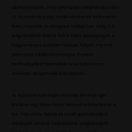
alkoholtartalom, mely jellemzően meghaladja a 15%-
ot. Az eredmény egy rendkívül intenzív és komplex
illatú, mazsolás és rétegzett ízvilágú bor, mely 2-5
évig hordóban érlelve fejti ki teljes gazdagságát. A
hagyományos szárítási módszer helyett ma már
jellemzően inkább biztonságos, modern
technológiákat használnak ezzel biztosítva a
szellőzést az optimális száradáshoz.
Az Azzurone különleges kóstolási élményt ígér.
Illatában egy teljes mesét elmond számunkra ez a
bor. Friss vörös, fekete és aszalt gyümölcsökről,
dohányról, kávéról, csokoládéról, szegfűszegről,