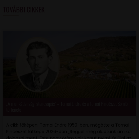
TOVÁBBI CIKKEK
„A munkátlanság istencsapás” – Tornai Endre és a Tornai Pincészet Somló
története
A cikk főképen: Tornai Endre 1950-ben, mögötte a Tornai
Pincészet látképe 2026-ban „Reggel még aludtunk amikor
dolgozni ment. Este nagy öröm volt kaput nyitni, felülni az