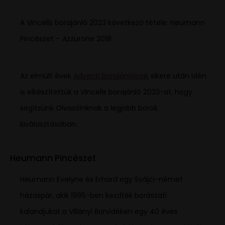
A Vincells borajánló 2023 következő tétele: Heumann
Pincészet – Azzurone 2018
Az elmúlt évek
Adventi borajánlóinak
sikere után idén
is elkészítettük a Vincells borajánló 2023-at, hogy
segítsünk Olvasóinknak a legjobb borok
kiválasztásában.
Heumann Pincészet
Heumann Evelyne és Erhard egy Svájci-német
házaspár, akik 1995-ben kezdték borászati
kalandjukat a Villányi Borvidéken egy 40 éves