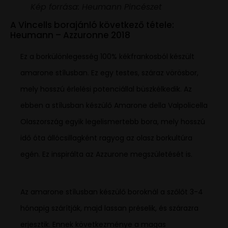
Kép forrása: Heumann Pincészet
A Vincells borajánló következő tétele:
Heumann – Azzuronne 2018
Ez a borkülönlegesség 100% kékfrankosból készült
amarone stílusban. Ez egy testes, száraz vörösbor,
mely hosszú érlelési potenciállal büszkélkedik. Az
ebben a stílusban készülő Amarone della Valpolicella
Olaszország egyik legelismertebb bora, mely hosszú
idő óta állócsillagként ragyog az olasz borkultúra
egén. Ez inspirálta az Azzurone megszületését is.
Az amarone stílusban készülő boroknál a szőlőt 3-4
hónapig szárítják, majd lassan préselik, és szárazra
erjesztik. Ennek következménye a magas