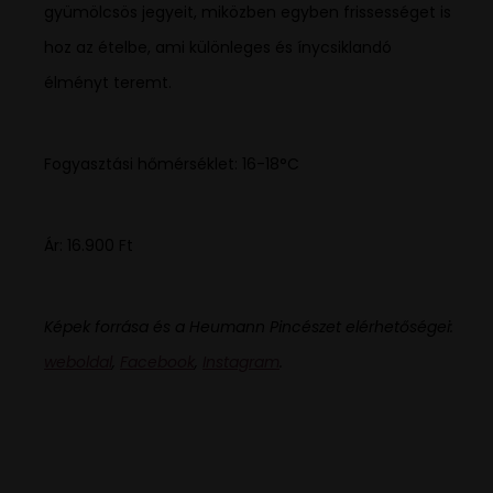
gyümölcsös jegyeit, miközben egyben frissességet is
hoz az ételbe, ami különleges és ínycsiklandó
élményt teremt.
Fogyasztási hőmérséklet: 16-18°C
Ár: 16.900 Ft
Képek forrása és a Heumann Pincészet elérhetőségei:
weboldal
,
Facebook
,
Instagram
.