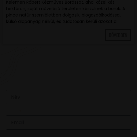
Kelemen Róbert Kézműves Borászat, ahol közel két
hektáron, saját művelésű területen készülnek a borok. A
pince natúr szemléletben dolgozik, biogazdálkodással,
külső alapanyag nélkül, és tudatosan kerüli azokat a
BŐVEBBEN
VAN EGY JÓ ÖTLETED VAGY KÉRDÉSED? ÍRJ
NEKÜNK! 🍷💬
NÉV
EMAIL