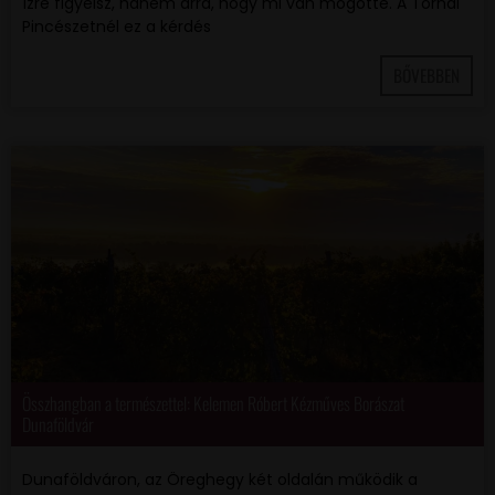
ízre figyelsz, hanem arra, hogy mi van mögötte. A Tornai
Pincészetnél ez a kérdés
BŐVEBBEN
Összhangban a természettel: Kelemen Róbert Kézműves Borászat
Dunaföldvár
Dunaföldváron, az Öreghegy két oldalán működik a