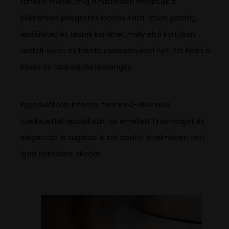
fahéjról mesél, míg a háttérben megbújik a
kékfrankos jellegzetes ibolyás illata. Ízben gazdag,
lendületes és testes karakter, mely első kortyban
asztalt vörös és fekete cseresznyével nyit. Ezt kíséri a
kávés és csokoládés lecsengés.
Egyedülállóan intenzív tanninos-alkoholos
szerkezettel rendelkezik, de emellett finomságot és
eleganciát is sugároz. A szó pozitív értelmében vett
igazi dekadens alkotás.