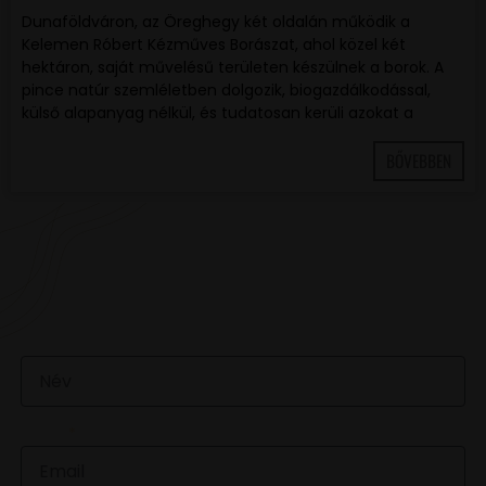
Dunaföldváron, az Öreghegy két oldalán működik a
Kelemen Róbert Kézműves Borászat, ahol közel két
hektáron, saját művelésű területen készülnek a borok. A
pince natúr szemléletben dolgozik, biogazdálkodással,
külső alapanyag nélkül, és tudatosan kerüli azokat a
BŐVEBBEN
VAN EGY JÓ ÖTLETED VAGY KÉRDÉSED? ÍRJ
NEKÜNK! 🍷💬
NÉV
EMAIL