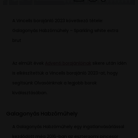
A Vincells borajánló 2023 következő tétele:
Galagonyás Habzóműhely – Sparkling white extra
brut
Az elmúlt évek
Adventi borajánlóinak
sikere után idén
is elkészítettük a Vincells borajánló 2023-at, hogy
segítsünk Olvasóinknak a legjobb borok
kiválasztásában.
Galagonyás Habzóműhely
A Galagonyás Habzóműhely egy ingatlanvásárlással
kezdődött még 2016-ban az esztergomi pincesor