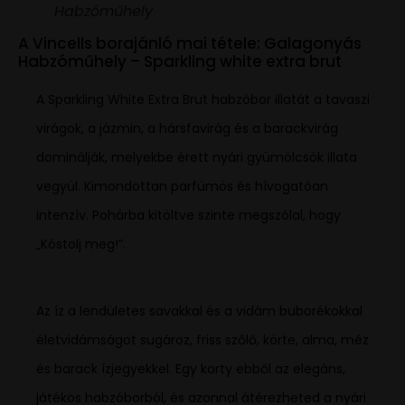
Habzóműhely
A Vincells borajánló mai tétele: Galagonyás
Habzóműhely – Sparkling white extra brut
A Sparkling White Extra Brut habzóbor illatát a tavaszi
virágok, a jázmin, a hársfavirág és a barackvirág
dominálják, melyekbe érett nyári gyümölcsök illata
vegyül. Kimondottan parfümös és hívogatóan
intenzív. Pohárba kitöltve szinte megszólal, hogy
„Kóstolj meg!”.
Az íz a lendületes savakkal és a vidám buborékokkal
életvidámságot sugároz, friss szőlő, körte, alma, méz
és barack ízjegyekkel. Egy korty ebből az elegáns,
játékos habzóborból, és azonnal átérezheted a nyári