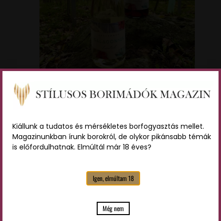
A kép forrása: Galagonyás
Habzóműhely
Kiállunk a tudatos és mérsékletes borfogyasztás mellet.
Magazinunkban írunk borokról, de olykor pikánsabb témák
Párosíts, ahogy a profik!
is előfordulhatnak. Elmúltál már 18 éves?
Egy igazi klasszikust javaslunk ehhez a habzóborhoz:
Igen, elmúltam 18
aranybarnára sült, ropogós hekktörzs, friss citrommal
meglocsolva, joghurtos görög salátával és
Még nem
édesburgonya hasábbal. Csak így lazán. Kivételesen