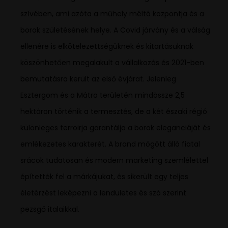
szívében, ami azóta a műhely méltó központja és a
borok születésének helye. A Covid járvány és a válság
ellenére is elkötelezettségüknek és kitartásuknak
köszönhetően megalakult a vállalkozás és 2021-ben
bemutatásra került az első évjárat. Jelenleg
Esztergom és a Mátra területén mindössze 2,5
hektáron történik a termesztés, de a két északi régió
különleges terroirja garantálja a borok eleganciáját és
emlékezetes karakterét. A brand mögött álló fiatal
srácok tudatosan és modern marketing szemlélettel
építették fel a márkájukat, és sikerült egy teljes
életérzést leképezni a lendületes és szó szerint
pezsgő italaikkal.