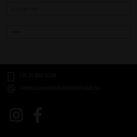
Név
FELIRATKOZOM
+36 30 864-5739
szerkesztoseg@stilusosborimadok.hu