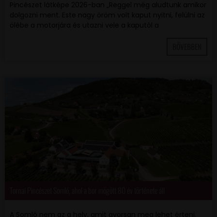
Pincészet látképe 2026-ban „Reggel még aludtunk amikor
dolgozni ment. Este nagy öröm volt kaput nyitni, felülni az
ölébe a motorjára és utazni vele a kaputól a
BŐVEBBEN
Tornai Pincészet Somló, ahol a bor mögött 80 év története áll
A Somló nem az a hely, amit gyorsan meg lehet érteni.