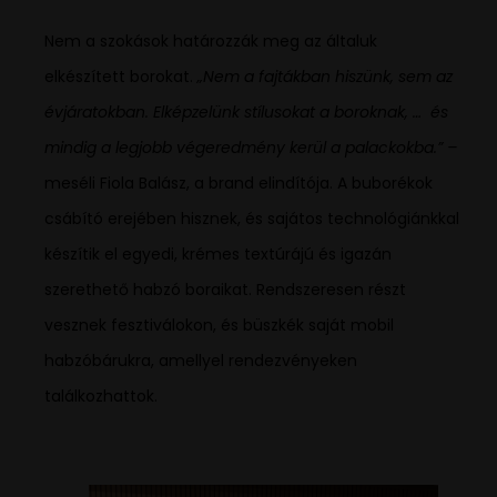
Nem a szokások határozzák meg az általuk
elkészített borokat.
„Nem a fajtákban hiszünk, sem az
évjáratokban. Elképzelünk stílusokat a boroknak, … és
mindig a legjobb végeredmény kerül a palackokba.” –
meséli Fiola Balász, a brand elindítója. A buborékok
csábító erejében hisznek, és sajátos technológiánkkal
készítik el egyedi, krémes textúrájú és igazán
szerethető habzó boraikat. Rendszeresen részt
vesznek fesztiválokon, és büszkék saját mobil
habzóbárukra, amellyel rendezvényeken
találkozhattok.