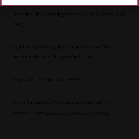
nem magyarázzuk, hogy melyik ízjegy melyik
aromához illik, csak higgyetek nekünk, és kóstoljátok
meg.
Egyetek, igyatok egy jót, és élvezzétek az életet,
hiszen erről szól a Galagonyás Életérzés.
Fogyasztási hőmérséklet: 6-8°C
Képek forrása és a Galagonyás Habzóműhely
elérhetőségei:
weboldal
,
Facebook
,
Instagram
.