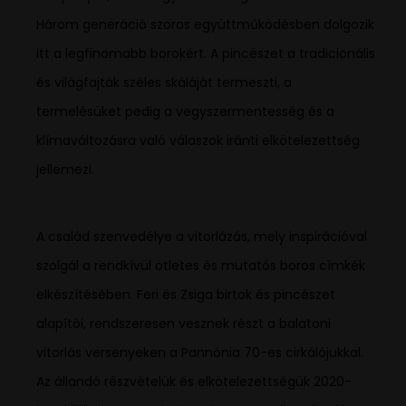
Három generáció szoros együttműködésben dolgozik
itt a legfinomabb borokért. A pincészet a tradicionális
és világfajták széles skáláját termeszti, a
termelésüket pedig a vegyszermentesség és a
klímaváltozásra való válaszok iránti elkötelezettség
jellemezi.
A család szenvedélye a vitorlázás, mely inspirációval
szolgál a rendkívül ötletes és mutatós boros címkék
elkészítésében. Feri és Zsiga birtok és pincészet
alapítói, rendszeresen vesznek részt a balatoni
vitorlás versenyeken a Pannónia 70-es cirkálójukkal.
Az állandó részvételük és elkötelezettségük 2020-