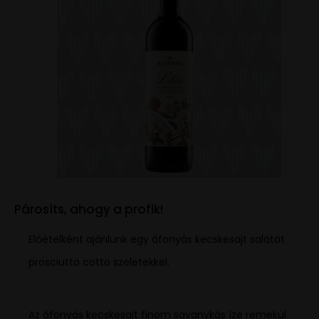
Párosíts, ahogy a profik!
Előételként ajánlunk egy áfonyás kecskesajt salátát
prosciutto cotto szeletekkel.
Az áfonyás kecskesajt finom savanykás íze remekül