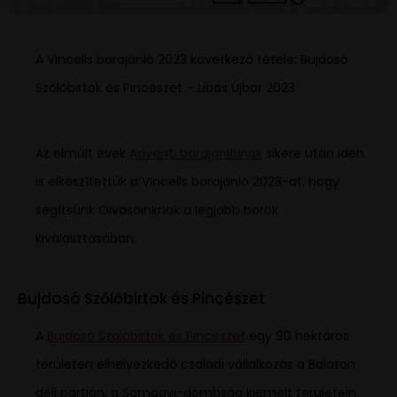
A Vincells borajánló 2023 következő tétele: Bujdosó
Szőlőbirtok és Pincészet – Libás Újbor 2023
Az elmúlt évek
Adventi borajánlóinak
sikere után idén
is elkészítettük a Vincells borajánló 2023-at, hogy
segítsünk Olvasóinknak a legjobb borok
kiválasztásában.
Bujdosó Szőlőbirtok és Pincészet
A
Bujdosó Szőlőbirtok és Pincészet
egy 90 hektáros
területen elhelyezkedő családi vállalkozás a Balaton
déli partján, a Somogyi-dombság kiemelt területein.