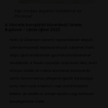
Kép forrása: Bujdosó Szőlőbirtok és
Pincészet
A Vincells borajánló következő tétele:
Bujdosó – Libás Újbor 2023
Ferkó Új-Zélandon szerzett tapasztalatain alapuló
szénsavmacerált eljárással készült cabernet franc
alapú újbor kirobbanóan gyümölcsös karakterrel
rendelkezik. A frissen szüretelt szőlő levét idézi, érett
áfonya, szeder és málna aromáival. Könnyed és
szinte tanninmentes jellegével igazán barátságos
korty. Nem csak a Márton-napi asztal kötelező
kelléke, de ideális az ünnepi aszalta vagy könnyed
beszélgetések mellé.