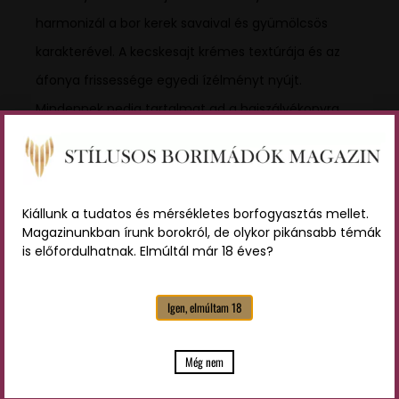
harmonizál a bor kerek savaival és gyümölcsös
karakterével. A kecskesajt krémes textúrája és az
áfonya frissessége egyedi ízélményt nyújt.
Mindennek pedig tartalmat ad a hajszálvékonyra
szeletelt olasz főtt sonka, a prosciutto cotto. A sonka
sóssága és enyhén füstös ízjegyei kiemelik a bor
vibráló gyümölcsösségét.
Kiállunk a tudatos és mérsékletes borfogyasztás mellet.
Magazinunkban írunk borokról, de olykor pikánsabb témák
is előfordulhatnak. Elmúltál már 18 éves?
Ha valami komolyabbra vágysz, akkor ajánljuk a
bárányraguval töltött szőlőleveleket.
Igen, elmúltam 18
A bárányragu gazdag íze és a szőlőlevelek
Még nem
kellemesen fűszeres karaktere tökéletes