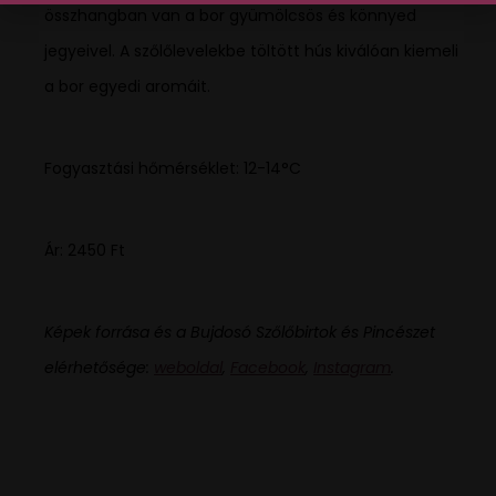
összhangban van a bor gyümölcsös és könnyed
jegyeivel. A szőlőlevelekbe töltött hús kiválóan kiemeli
a bor egyedi aromáit.
Fogyasztási hőmérséklet: 12-14°C
Ár: 2450 Ft
Képek forrása és a Bujdosó Szőlőbirtok és Pincészet
elérhetősége:
weboldal
,
Facebook
,
Instagram
.