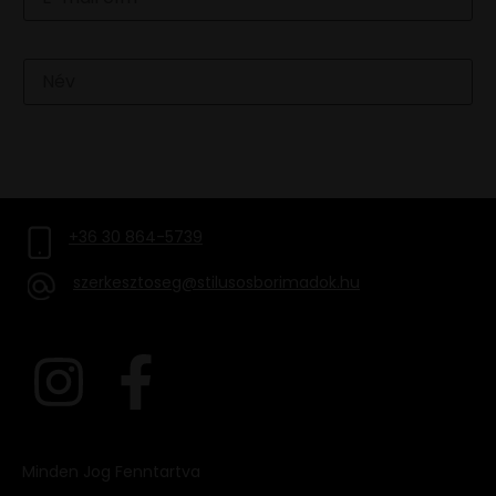
Név
FELIRATKOZOM
+36 30 864-5739
szerkesztoseg@stilusosborimadok.hu
Minden Jog Fenntartva