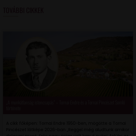
TOVÁBBI CIKKEK
„A munkátlanság istencsapás” – Tornai Endre és a Tornai Pincészet Somló
története
A cikk főképen: Tornai Endre 1950-ben, mögötte a Tornai
Pincészet látképe 2026-ban „Reggel még aludtunk amikor
dolgozni ment. Este nagy öröm volt kaput nyitni, felülni az