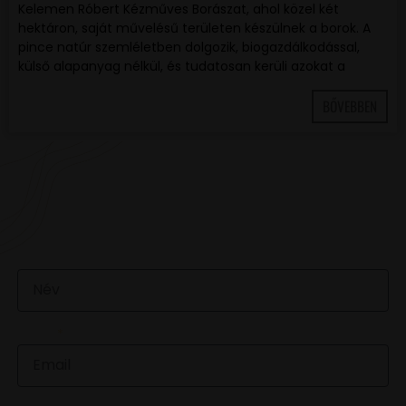
Kelemen Róbert Kézműves Borászat, ahol közel két
hektáron, saját művelésű területen készülnek a borok. A
pince natúr szemléletben dolgozik, biogazdálkodással,
külső alapanyag nélkül, és tudatosan kerüli azokat a
BŐVEBBEN
VAN EGY JÓ ÖTLETED VAGY KÉRDÉSED? ÍRJ
NEKÜNK! 🍷💬
NÉV
EMAIL