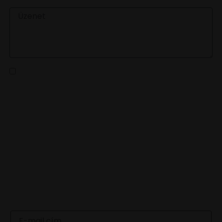
ÜZENET
Az
adatvédelmi tájékoztatót
elolvastam és a benne
foglaltakat elfogadom
KÜLDÉS
LEGFRISSEBB HÍREINKÉRT
IRATKOZZ FEL HÍRLEVELÜNKRE
Email