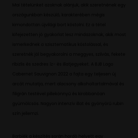
Mai tételünket azoknak alánjuk, akik szeretnének egy
országunkban készülő, karakterében mégis
kimondottan újvilági bort kóstolni. Ez a tétel
kifejezetten jó gyakorlat lesz mindazoknak, akik most
ismerkednek a szisztematikus kóstolással, és
szeretnék jól begyakorolni a meggyes, szilvás, fekete
ribizlis és szedres íz- és illatjegyeket. A BJB Lago
Cabernet Sauvignon 2022 a fajta egy teljesen új
arcát mutatja, mert alacsony alkoholtartalmával és
filigrán testével pillekönnyű és kirobbanóan
gyümölcsös. Nagyon intenzív illat és gyönyörű rubin
szín jellemzi.
Barbiék a készítés során hordó helyett egy