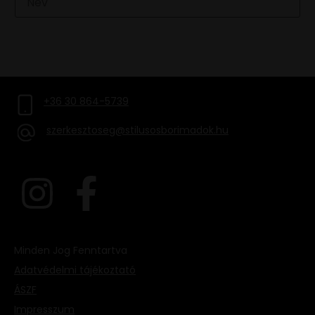
FELIRATKOZOM
+36 30 864-5739
szerkesztoseg@stilusosborimadok.hu
Minden Jog Fenntartva
Adatvédelmi tájékoztató
ÁSZF
Impresszum