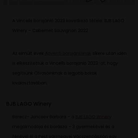
A Vincells borajánló 2023 következő tétele: BJB LAGO
Winery – Cabernet Sauvignon 2022
Az elmúlt évek
Adventi borajánlóinak
sikere után idén
is elkészítettük a Vincells borajánló 2023-at, hogy
segítsünk Olvasóinknak a legjobb borok
kiválasztásában.
BJB LAGO Winery
Berecz- Jancsev Barbara – a
BJB LAGO Winery
megálmodója és borásza – 3 gyermekével és a
férjével él a Pest vármegyei Vácszentlászlón egy