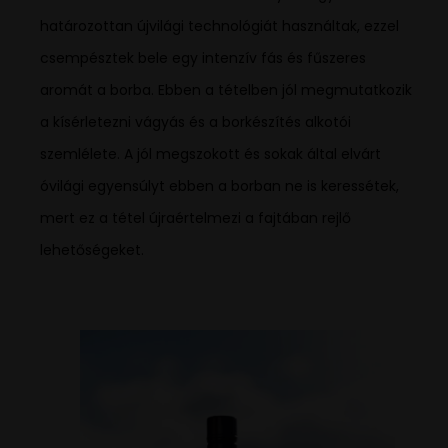
határozottan újvilági technológiát használtak, ezzel
csempésztek bele egy intenzív fás és fűszeres
aromát a borba. Ebben a tételben jól megmutatkozik
a kísérletezni vágyás és a borkészítés alkotói
szemlélete. A jól megszokott és sokak által elvárt
óvilági egyensúlyt ebben a borban ne is keressétek,
mert ez a tétel újraértelmezi a fajtában rejlő
lehetőségeket.