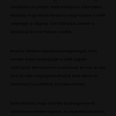
csodálatos tó partján. Barbi imádja ezt a környéket.
Missziója, hogy borain keresztül megmutassa e vidék
szépségét a világnak. Ezért láthatjuk címkéin a
körülöttük lévő természet csodáit.
Borai kis tételben készülő különlegességek, mert
minden évben kiválogatják a vidék legjobb
szőlőfajtáit. Kimondottan innovatívak, és már az első
kortyok után megtapasztalhatjuk Barbi alkotó és
kísérletező hozzáállását a borkészítéshez.
Barbi hivatása, hogy többféle különleges borral
színesítse a mindennapokat, és olyanokat készítsen,