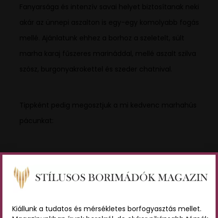
Fanyarsága és intenzív savai helyet biztosítanak neki
akár az ünnepi aszalton is egy-egy komolyabb fogás
mellé. Ajánlatunk ehhez a borhoz a szeletelt, sült
marha karaj fűszeres marináddal, mellé aszalt szilva
szósz, burgonyakrokettel és szeder chatnival.
Tippként pedig megosztjuk a mi kedvenc marhahús
pácunkat:
Marinád:
1/2 csésze vörösbor
Kiállunk a tudatos és mérsékletes borfogyasztás mellet.