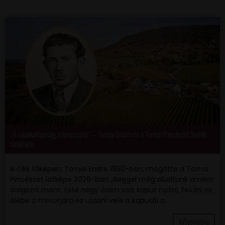
„A munkátlanság istencsapás” – Tornai Endre és a Tornai Pincészet Somló
története
A cikk főképen: Tornai Endre 1950-ben, mögötte a Tornai
Pincészet látképe 2026-ban „Reggel még aludtunk amikor
dolgozni ment. Este nagy öröm volt kaput nyitni, felülni az
ölébe a motorjára és utazni vele a kaputól a
BŐVEBBEN