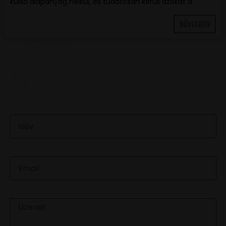
külső alapanyag nélkül, és tudatosan kerüli azokat a
BŐVEBBEN
VAN EGY JÓ ÖTLETED VAGY KÉRDÉSED? ÍRJ
NEKÜNK! 🍷💬
NÉV
EMAIL
ÜZENET