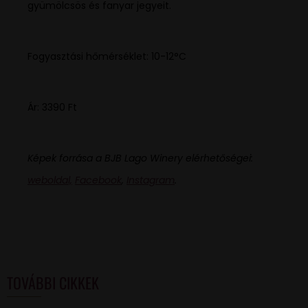
gyümölcsös és fanyar jegyeit.
Fogyasztási hőmérséklet: 10-12°C
Ár: 3390 Ft
Képek forrása a BJB Lago Winery elérhetőségei:
weboldal,
Facebook
,
Instagram
.
TOVÁBBI CIKKEK