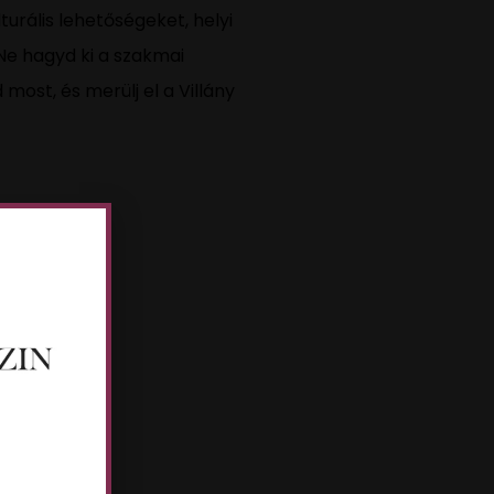
turális lehetőségeket, helyi
Ne hagyd ki a szakmai
ost, és merülj el a Villány