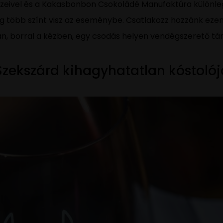
zeivel és a Kakasbonbon Csokoládé Manufaktúra különle
g több színt visz az eseménybe. Csatlakozz hozzánk ezen 
an, borral a kézben, egy csodás helyen vendégszerető tá
Szekszárd kihagyhatatlan kóstolój