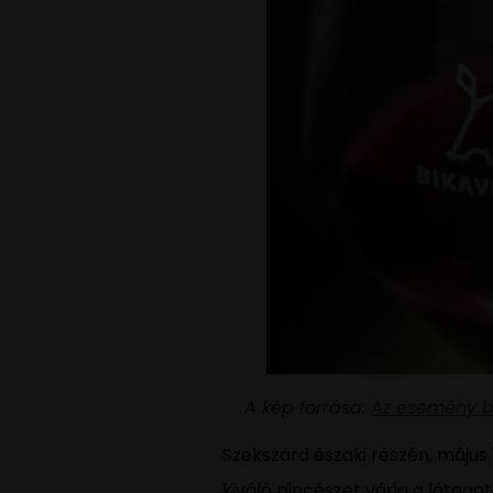
A kép forrása:
Az esemény b
Szekszárd északi részén, május 
kiváló pincészet várja a látogat