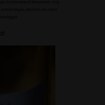
ges bonbonjaival kényeztet, míg
a különleges pikniken, és nyisd
rsasággal!
a!