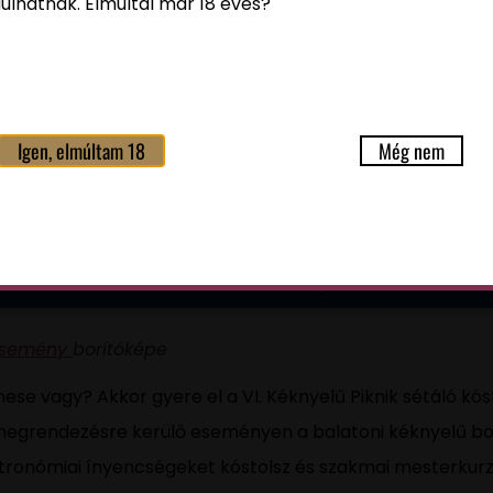
ulhatnak. Elmúltál már 18 éves?
Igen, elmúltam 18
Még nem
esemény
borítóképe
mese vagy? Akkor gyere el a VI. Kéknyelű Piknik sétáló kós
 megrendezésre kerülő eseményen a balatoni kéknyelű bo
tronómiai ínyencségeket kóstolsz és szakmai mesterkurz