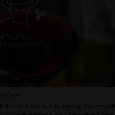
orítóképe
11-én, a Bikavér Borongoló újra megnyitja kapuit, hogy fel
ókat, akiknek belépőjegye 21 bort, helyi ételspecialitások