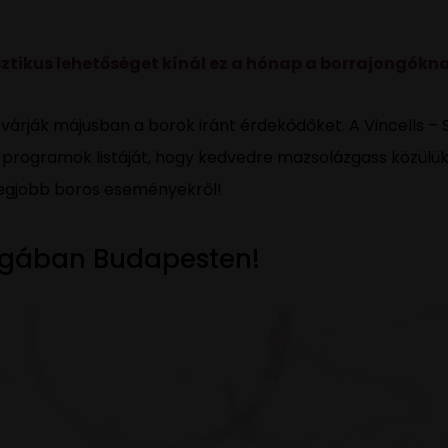
tikus lehetőséget kínál ez a hónap a borrajongóknak
árják májusban a borok iránt érdekődőket. A Vincells – 
s programok listáját, hogy kedvedre mazsolázgass közülü
 legjobb boros eseményekről!
ilágában Budapesten!