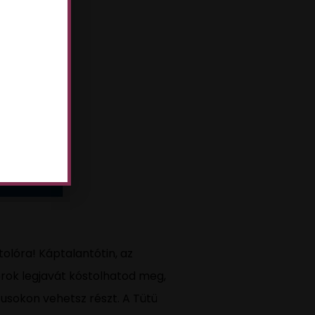
tolóra! Káptalantótin, az
rok legjavát kóstolhatod meg,
usokon vehetsz részt. A Tütü