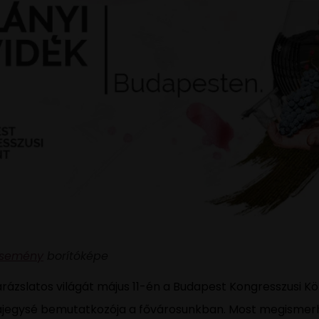
esemény
borítóképe
 varázslatos világát május 11-én a Budapest Kongresszusi
tájegysé bemutatkozója a fővárosunkban. Most megismerh