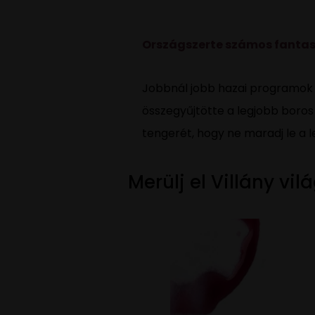
Országszerte számos fantasz
Jobbnál jobb hazai programok v
összegyűjtötte a legjobb boro
tengerét, hogy ne maradj le a
Merülj el Villány v