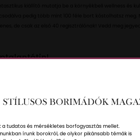
tasztikus kiállító mutatja be a környékbeli wellness és kul
csodálva pedig több mint 100 féle bort kóstolhatsz meg. 
nes, de csak az első 40 regisztrálónak! Vedd meg jegyed m
ptalantótin!
k a tudatos és mérsékletes borfogyasztás mellet.
nunkban írunk borokról, de olykor pikánsabb témák is