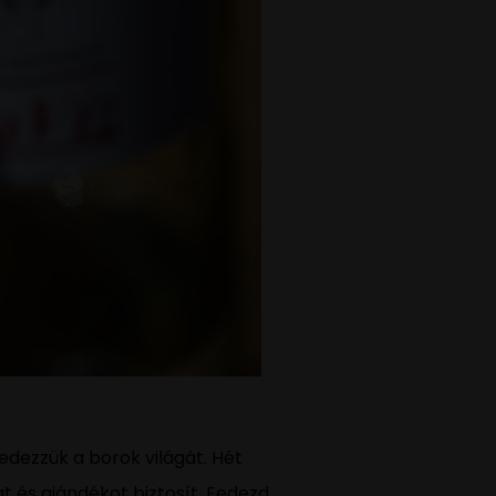
fedezzük a borok világát. Hét
at és ajándékot biztosít. Fedezd