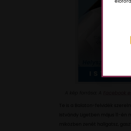
előford
A kép forrása: A
Facebook 
Te is a Balaton-felvidék szerel
Istvándy Ligetben május 11-én
miközben zenét hallgatsz, gasz