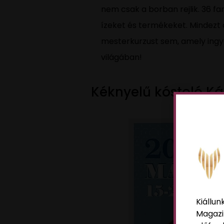
nem csak a borban rejlik. 36 fan
ízeket és termékeket. Mindezt 
mesterkurzust sem, amely ingye
világában!
Kéknyelű kóstoló Ká
Kiállun
Magazi