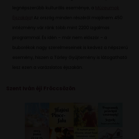
legnépszerűbb kulturális eseménye, a
Múzeumok
Éjszakája
! Az ország minden részéről majdnem 450
intézmény vár ránk több mint 2200 izgalmas
programmal. És idén – már nem először – a
buborékok nagy szerelmeseinek is kedvez a népszerű
esemény, hiszen a Törley Gyűjtemény is látogatható
lesz ezen a varázslatos éjszakán.
Szent Iván éji Fröccsözön