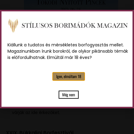
Kiállunk a tudatos és mérsékletes borfogyasztás mellet.
Magazinunkban írunk borokról, de olykor pikánsabb témák
is előfordulhatnak. Elmúltál már 18 éves?
Kép forrása:
Facebook esemény
Igen, elmúltam 18
A Komárom-Esztergom megyei tokodi Nagyvölgy
dűlőben idén is nyitott pincék, szórakoztató
Még nem
gyerekprogramok, bor, pálinka és könnyed koncertek
várják az ide érkezőket.
XXIX. Bükkaljai Borfesztivál