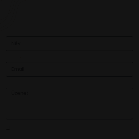
VAN EGY JÓ ÖTLETED VAGY KÉRDÉSED? ÍRJ
NEKÜNK! 🍷💬
NÉV
EMAIL
ÜZENET
Az
adatvédelmi tájékoztatót
elolvastam és a benne
foglaltakat elfogadom