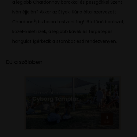
a legjobb Chardonnay borokkal és pezsgőkkel Szent
Iván éjjelén? Akkor az Etyeki Kúria által szervezett
ChardonnÉj biztosan testzeni fog! 16 kitűnő borászat,
közel-keleti ízek, a legjobb kávék és fergeteges
hangulat ígérkezik a szombat esti rendezvényen.
DJ a szőlőben