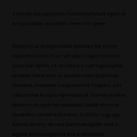
A Vincells összegyűjtötte, hol koccinthatunk egyet az
év legrövidebb éjszakáján, Szent Iván éjjelén.
Elérkezett az év legrövidebb éjszakája! Bár a nyári
napforduló június 21-én van idén, hagyományosan
Szent Iván éjjelén, 24-én tartjuk a nyár legpezsgőbb
ünnepét. Eleink ezen az éjszakán tüzet gyújtottak,
táncoltak, énekeltek, megszentelték földjeiket, párt
választottak és egész éjjel mulattak. Számos érdekes
hiedelem és izgalmas népszokás fűződik ehhez az
éjszakához minden kultúrában. Az biztos, hogy egy
különös élmény vár ránk Szent Iván éjjelén. Ezek a
legjobb boros programok erre a varázsaltos