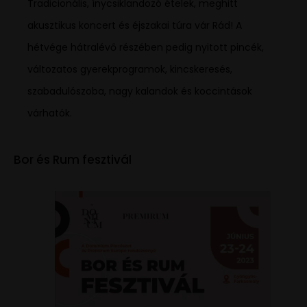
Tradicionális, ínycsiklandozó ételek, meghitt
akusztikus koncert és éjszakai túra vár Rád! A
hétvége hátralévő részében pedig nyitott pincék,
változatos gyerekprogramok, kincskeresés,
szabadulószoba, nagy kalandok és koccintások
várhatók.
Bor és Rum fesztivál