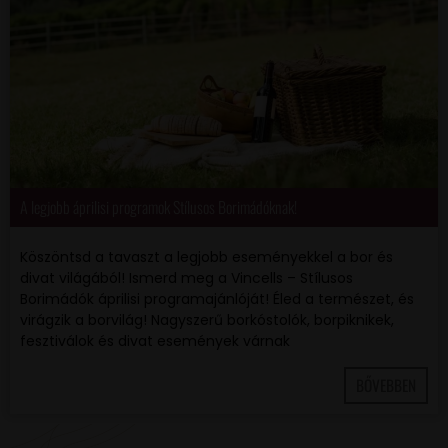
A legjobb áprilisi programok Stílusos Borimádóknak!
Köszöntsd a tavaszt a legjobb eseményekkel a bor és
divat világából! Ismerd meg a Vincells – Stílusos
Borimádók áprilisi programajánlóját! Éled a természet, és
virágzik a borvilág! Nagyszerű borkóstolók, borpiknikek,
fesztiválok és divat események várnak
BŐVEBBEN