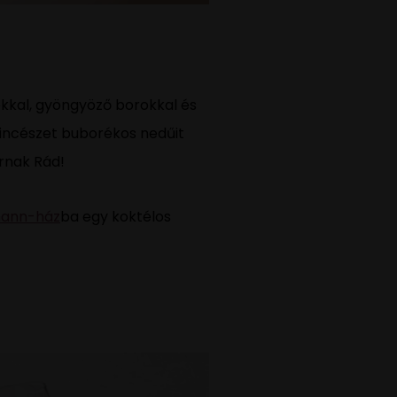
okkal, gyöngyöző borokkal és
 pincészet buborékos nedűit
rnak Rád!
ann-ház
ba egy koktélos