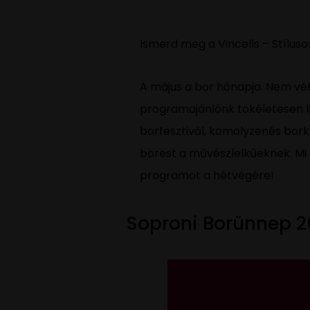
Ismerd meg a Vincells – Stílus
A május a bor hónapja. Nem vél
programajánlónk tökéletesen be
borfesztivál, komolyzenés bork
borest a művészlelkűeknek. Mi 
programot a hétvégére!
Soproni Borünnep 2