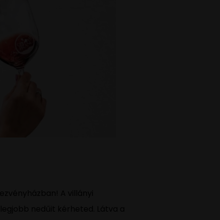
ezvényházban! A villányi
egjobb nedűit kérheted. Látva a