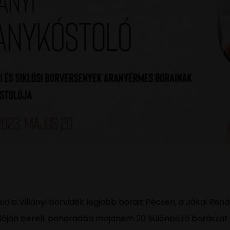
 a Villányi borvidék legjobb borait Pécsen, a Jókai Rend
óján bérelt poharadba majdnem 20 különböző borászat l