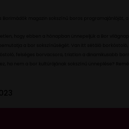
os Borimádók magazin sokszínű boros programajánlóját, a
etlen, hogy ebben a hónapban ünnepeljük a Bor világnapjá
mutatja a bor sokszínűségét. Van itt sétáló borkóstoló, 
óstoló, felséges borvacsora, triatlon a dinamikusabb bo
ez, ha nem a bor kultúrájának sokszínű ünneplése? Remél
023