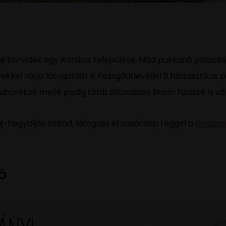
i borvidék egy ikonikus települése, Mád pukkanó palack
kkel várja látogatóit! A Pezsgőútlevéllel 9 fantasztikus
uborékok mellé pedig több állomáson finom falatok is vá
j-hegyalján töltöd, látogass el vasárnap reggel a
Grossm
ó