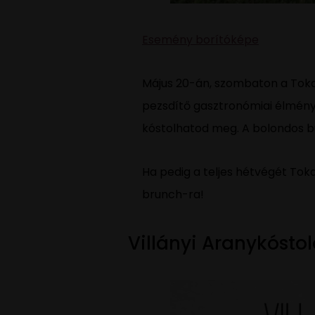
Esemény borítóképe
Május 20-án, szombaton a Tokaj
pezsdítő gasztronómiai élménye
kóstolhatod meg. A bolondos b
Ha pedig a teljes hétvégét Toka
brunch-ra!
Villányi Aranykóstol