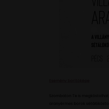
Esemény borítóképe
Szombaton Te is megkóstolhatod
aranyérmes borok sétálókóstol