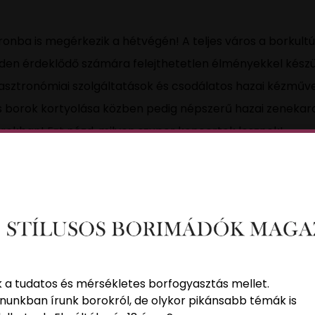
pronba is megérkezik a hétvégén! A teljes város a borku
nden érdeklődő számára felejthetetlen élményekkel készü
ztronómiai szolgáltatások és csodálatos hazai kézműves
s borok kortyolása közben pedig népszerű hazai zenekaro
sorokban!
Ezt
nézd, milyen szuper koncertek lesznek!
k a tudatos és mérsékletes borfogyasztás mellet.
nunkban írunk borokról, de olykor pikánsabb témák is