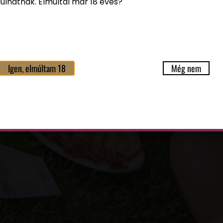
ulhatnak. Elmúltál már 18 éves?
Igen, elmúltam 18
Még nem