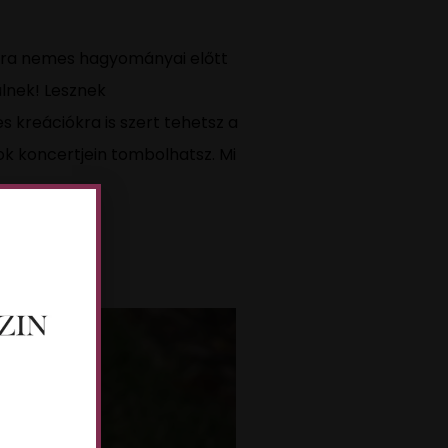
ltúra nemes hagyományai előtt
lnek! Lesznek
 kreációkra is szert tehetsz a
k koncertjein tombolhatsz. Mi