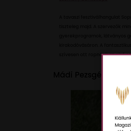
A tavaszi fesztiválhangulat So
tiszteleg majd. A szervezők mi
gyerekprogramok, látványos gas
kirakodóvásáron. A fantasztiku
szívesen ott ropnánk az első 
Mádi Pezsgés 2023
Kiállun
Magazi