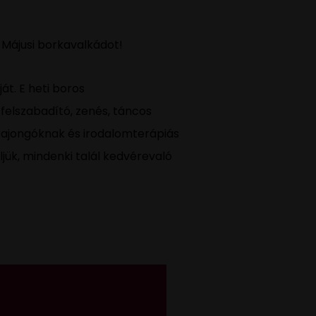
 Májusi borkavalkádot!
t. E heti boros
felszabadító, zenés, táncos
rrajongóknak és irodalomterápiás
jük, mindenki talál kedvérevaló