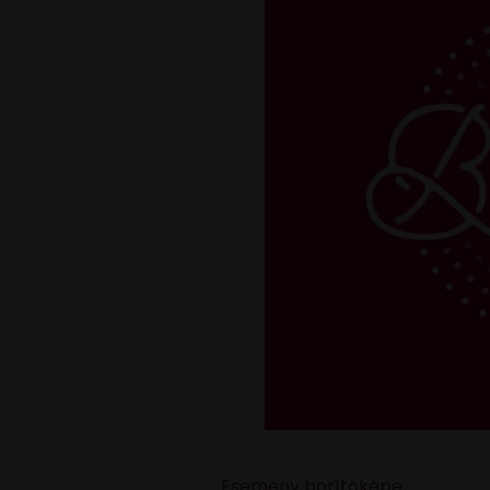
Esemény borítóképe