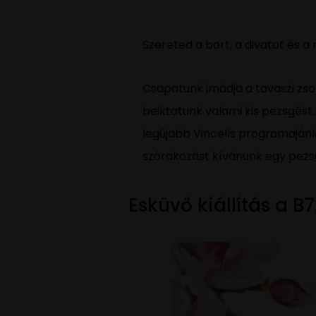
Szereted a bort, a divatot és a
Csapatunk imádja a tavaszi zson
beiktatunk valami kis pezsgést.
legújabb Vincells programaján
szórakozást kívánunk egy pezs
Esküvő kiállítás a 