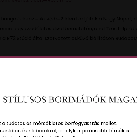
i hangolódni az esküvődre? Idén tartjátok a Nagy Napot,
vennél egy csodálatos divatbemutatón, ahol Te is felprób
 a B72 Stúdió által szervezett esküvő kiállításon Budapes
vál 2023
k a tudatos és mérsékletes borfogyasztás mellet.
nunkban írunk borokról, de olykor pikánsabb témák is