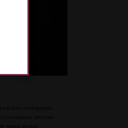
 a jó bort, a hangulatos
d a Dunakanyar páratlan
lt Neked ajánljuk!