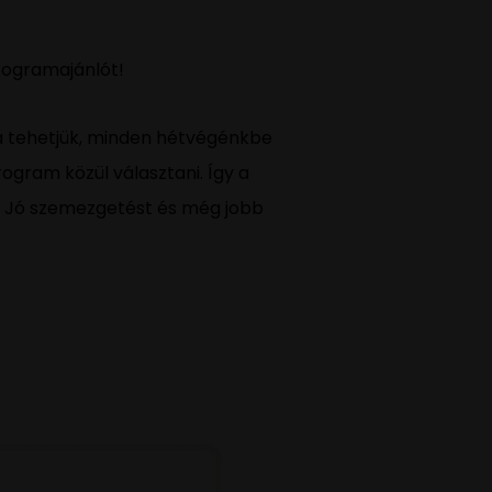
programajánlót!
 Ha tehetjük, minden hétvégénkbe
ogram közül választani. Így a
t! Jó szemezgetést és még jobb