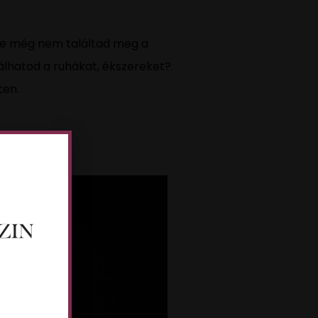
 de még nem találtad meg a
álhatod a ruhákat, ékszereket?
ten.