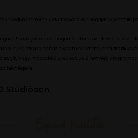
 minőségi időtöltést? Akkor olvasd el a legújabb Vincells 
gást. Szeretjük a minőségi időtöltést, az aktív lazítást.
 De tudjuk, milyen nehéz a végtelen számú fantasztikus pr
ló segít, hogy megtaláld a Neked való hétvégi programo
gő hétvégére!
B72 Stúdióban