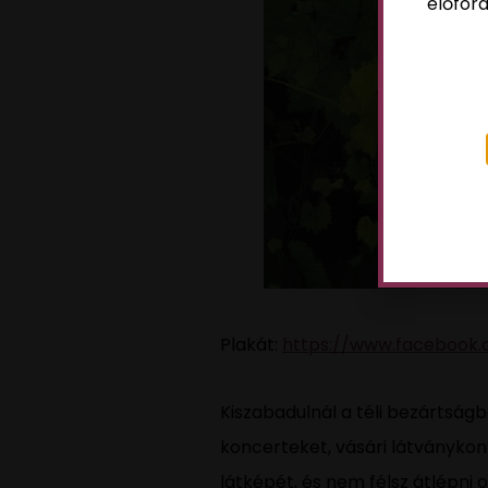
előford
Plakát:
https://www.facebook.
Kiszabadulnál a téli bezártságb
koncerteket, vásári látványk
látképét, és nem félsz átlépni 