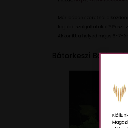
Már időben szeretnél elkezden
legjobb szolgáltatókat? Részt 
Akkor itt a helyed május 6-7-én
Bátorkeszi Borfeszti
Kiállun
Magazi