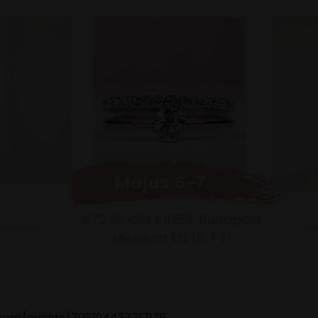
com/events/708194437717136