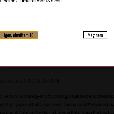
ulhatnak. Elmúltál már 18 éves?
Igen, elmúltam 18
Még nem
com/events/122174610842539
ól és tombolnál egyet a tavaszi újjászületésben? Szereted
onyhát és a szerethető kézműves termékeket? Megnézné
országunk határait? Akkor a hétvégi Bátorkeszi Borfesztivá