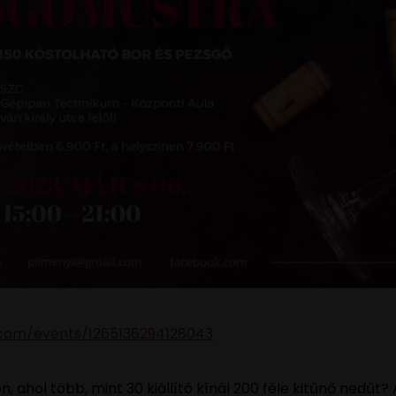
com/events/1265136294128043
n, ahol több, mint 30 kiállító kínál 200 féle kitűnő nedűt