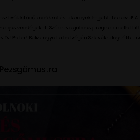
fesztivál, kitűnő zenékkel és a környék legjobb boraival! A
szomjas vendégeket. Számos izgalmas program mellett itt 
és DJ Peter! Bulizz egyet a hétvégén Szlovákia legdélibb 
s Pezsgőmustra