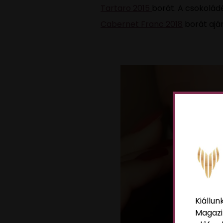
Tartaro 2015
borát. A csokoládé
Cabernet Franc 2018
borát aján
Kiállun
Magazi