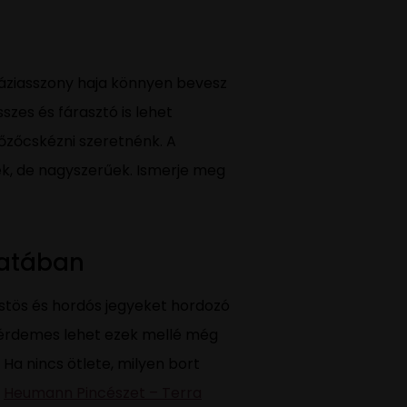
 háziasszony haja könnyen bevesz
szes és fárasztó is lehet
őzőcskézni szeretnénk. A
ek, de nagyszerűek. Ismerje meg
latában
füstös és hordós jegyeket hordozó
 érdemes lehet ezek mellé még
Ha nincs ötlete, milyen bort
a
Heumann Pincészet – Terra