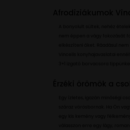
Afrodiziákumok Vin
A bonyolult sültek, nehéz étele
nem éppen a vágy fokozását fogj
elkészíteni őket. Ráadásul ne
Vincells konyhajavaslatai enné
3+1 izgató borvacsora tippünke
Érzéki örömök a cs
Egy ízletes, igazán minőségi cs
száraz vörösbornak. Ha Ön vag
egy kis kemény vagy félkemény 
válasszon erre egy lágy, romant