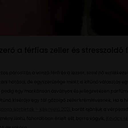
erő a férfias zeller és stresszoldó
ztos párosítás a vonzó férfi és a lezser, szexi nő emlékez
ni hatásai, de egyszerűsége miatt is kitűnő választás eg
z pedig egy markánsan ásványos és jellegzetesen parfümö
 kitűnő kísérője egy tál gőzölgő zellerkrémlevesnek. Ha a 
aposa Borbirtok – Kéknyelű 2021
borát ajánljuk a vérpezs
ény illatú, fahordóban érlelt elit borra vágyik,
Kovács Ni
tó éjszakára.