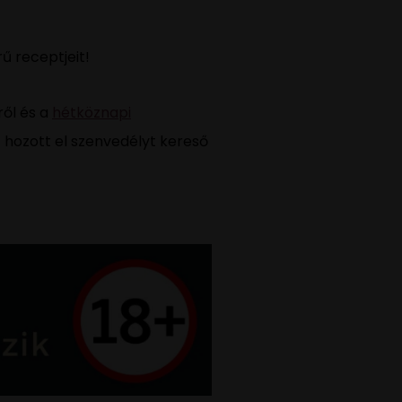
ű receptjeit!
ről és a
hétköznapi
t hozott el szenvedélyt kereső