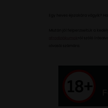
Egy heves éjszakára vágyik? Has
Miután jól felperzseltük a ked
afrodiziákumok
ról szóló írásai
olvasói számára.