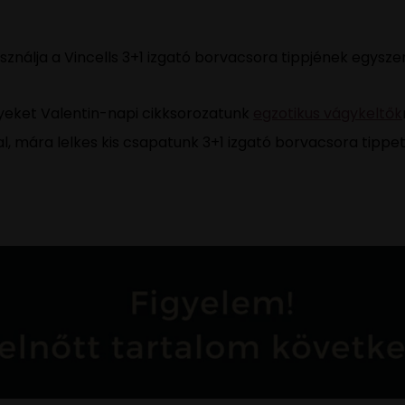
ználja a Vincells 3+1 izgató borvacsora tippjének egyszer
élyeket Valentin-napi cikksorozatunk
egzotikus vágykeltők
val, mára lelkes kis csapatunk 3+1 izgató borvacsora tippe