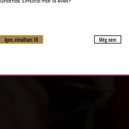
ulhatnak. Elmúltál már 18 éves?
Igen, elmúltam 18
Még nem