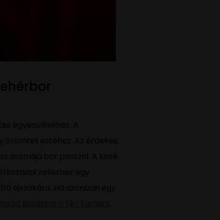
 fehérbor
etes egyesüléséhez. A
y örömteli estéhez. Az érdekes,
s aromájú bor passzol. A kissé
hétköznapi zellerhez egy
dítő éjszakára. Ha azonban egy
mród Borászat – Sky Furmint