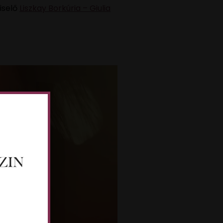
iselő
Liszkay Borkúria – Giulia