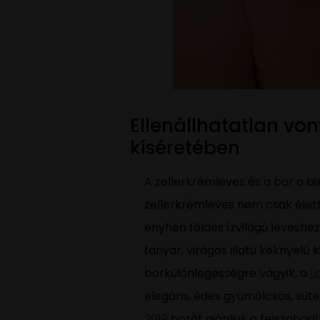
Ellenállhatatlan vonz
kíséretében
A zellerkrémleves és a bor a bi
zellerkrémleves nem csak életta
enyhén földes ízvilágú leveshe
fanyar, virágos illatú kéknyelű
borkülönlegességre vágyik, a
L
elegáns, édes gyümölcsös, sütem
2019
borát ajánljuk a felszabadí