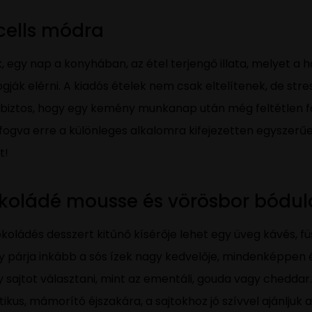
cells módra
k, egy nap a konyhában, az étel terjengő illata, melyet a
ák elérni. A kiadós ételek nem csak eltelítenek, de stres
m biztos, hogy egy kemény munkanap után még feltétlen f
lfogva erre a különleges alkalomra kifejezetten egyszerű
t!
okoládé mousse és vörösbor bódu
okoládés desszert kitűnő kísérője lehet egy üveg kávés, 
y párja inkább a sós ízek nagy kedvelője, mindenképpen
sajtot választani, mint az ementáli, gouda vagy cheddar. 
ikus, mámorító éjszakára, a sajtokhoz jó szívvel ajánljuk 