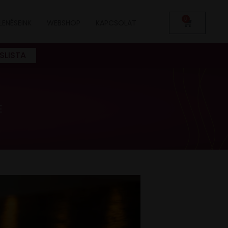
0
LENÉSEINK
WEBSHOP
KAPCSOLAT
SLISTA
E