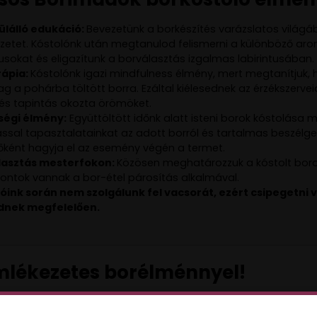
lálló edukáció:
Bevezetünk a borkészítés varázslatos világá
etet. Kóstolónk után megtanulod felismerni a különböző aro
lusokat és eligazítunk a borválasztás izgalmas labirintusában.
rápia:
Kóstolónk igazi mindfulness élmény, mert megtanítjuk, 
lag a pohárba töltött borra. Ezáltal kiélesednek az érzékszerve
s és tapintás okozta örömöket.
ségi élmény:
Együttöltött időnk alatt isteni borok kóstolása me
sal tapasztalatainkat az adott borról és tartalmas beszélge
őként hagyja el az esemény végén a termet.
lasztás mesterfokon:
Közösen meghatározzuk a kóstolt borokh
ntok vannak a bor-étel párosítás alkalmával.
óink során nem szolgálunk fel vacsorát, ezért csipegetni 
ednek megfelelően.
mlékezetes borélménnyel!
alad megvásárolt jegyeket különleges ajándékutalvány formájá
ra egy névre szóló ajándékutalványt, amit elküldünk e-mailb