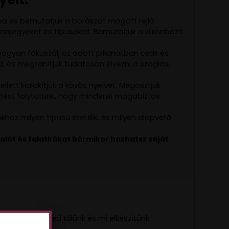
ba és bemutatjuk a borászat mögött rejlő
majegyeket és típusokat. Bemutatjuk a különböző
hogyan fókuszálj az adott pillanatban csak és
id, és megtanítjuk tudatosan élvezni a szaglás,
llett kialakítjuk a közös nyelvet. Megosztjuk
tést folytatunk, hogy mindenki magabiztos
oz milyen típusú étel illik, és milyen alapvető
valót és falatkákat bármikor hozhatsz saját
ban is kérheted tőlünk és mi elkészítünk
en.