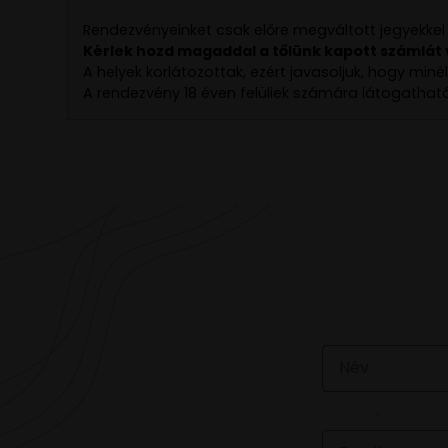
Rendezvényeinket csak előre megváltott jegyekkel
Kérlek hozd magaddal a tőlünk kapott számlát
A helyek korlátozottak, ezért javasoljuk, hogy min
A rendezvény 18 éven felüliek számára látogatható
VAN 
NÉV
EMAIL