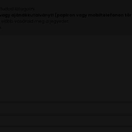
 tudod látogatni.
 vagy ajándékutalványt! (papíron vagy mobiltelefonon tö
él előbb vásárold meg a jegyedet.
.
EGY JÓ ÖTLETED VAGY KÉRDÉSED? ÍRJ NEKÜNK!