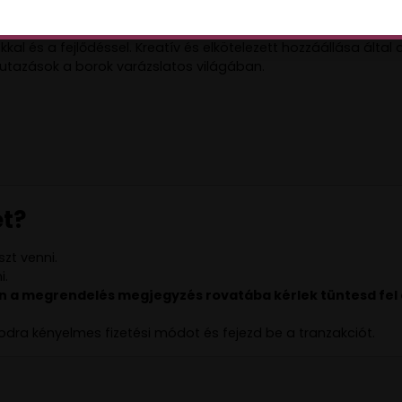
d kő készülhet, és ő álmodta meg a Vincells elegáns világát.
nem csupán a jelenre összpontosít, hanem folyamatosan kép
okkal és a fejlődéssel. Kreatív és elkötelezett hozzáállása ál
 utazások a borok varázslatos világában.
t?
zt venni.
i.
a megrendelés megjegyzés rovatába kérlek tüntesd fel a 
dra kényelmes fizetési módot és fejezd be a tranzakciót.