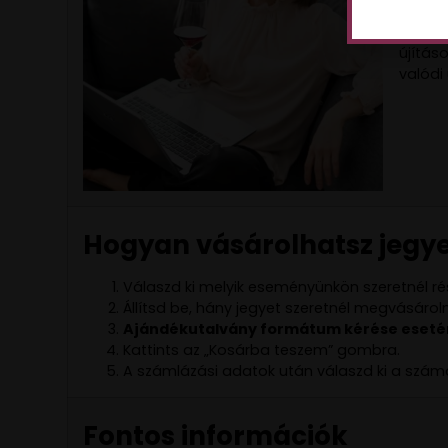
szilár
Ágnes 
újítás
valódi
Hogyan vásárolhatsz jegye
Válaszd ki melyik eseményünkön szeretnél rés
Állítsd be, hány jegyet szeretnél megvásároln
Ajándékutalvány formátum kérése esetén 
Kattints az „Kosárba teszem” gombra.
A számlázási adatok után válaszd ki a számo
Fontos információk