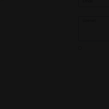
ÜZENET
Az
adatvédelm