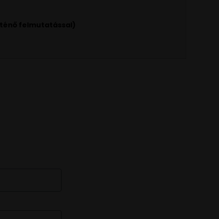
rténő felmutatással)
 🍷💬