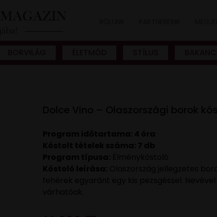
RÓLUNK
PARTNEREINK
MEGJE
BORVILÁG
ÉLETMÓD
STÍLUS
BAKANC
Dolce Vino – Olaszországi borok kós
Program időtartama: 4 óra
Kóstolt tételek száma: 7 db
Program típusa:
Élménykóstoló
Kóstoló leírása:
Olaszország jellegzetes bora
fehérek egyaránt egy kis pezsgéssel. Nevével
várhatóak.