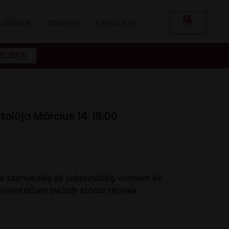
0
LENÉSEINK
WEBSHOP
KAPCSOLAT
SLISTA
tolója Március 14. 18:00
i, szenvedély és sokszínűség, vörösek és
 ellentétben inkább száraz tételek