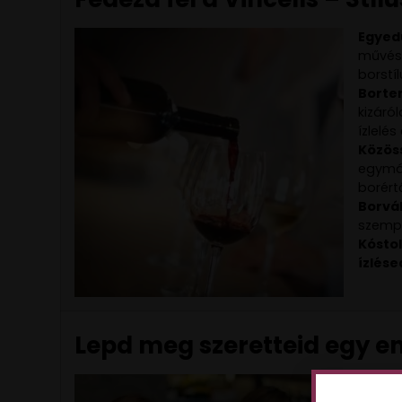
Egyedü
művész
borstí
Borte
kizáró
ízlelé
Közös
egymás
borért
Borvá
szempo
Kóstol
ízlés
Lepd meg szeretteid egy e
Az ált
számod