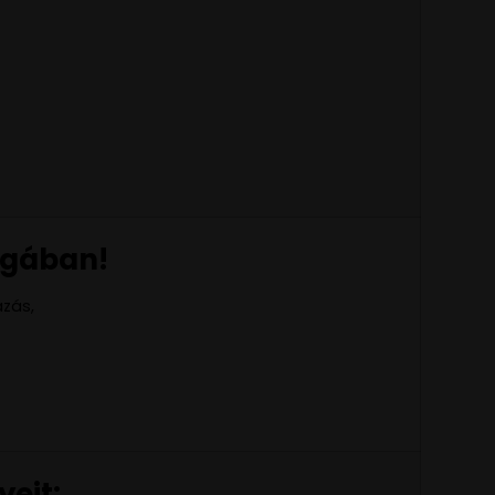
lágában!
zás,
yeit: