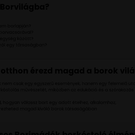
a Borvilágba?
rem borlapján?
 borvacsorával?
jegység között?
ról egy társaságban?
 is otthon érezd magad a borok vi
ók nem csak egy egyszerű események, hanem egy felemelő uta
rkóstolás művészetét, miközben az edukáció és a szórakozás
 hogyan válassz bort egy adott ételhez, alkalomhoz,
l érezheted magad kiváló borok társaságában
ílusos Borimádók borkóstoló élmén