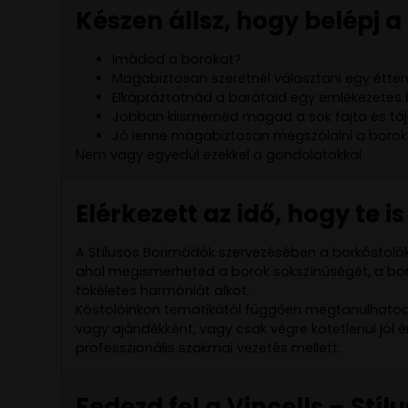
Készen állsz, hogy belépj 
Imádod a borokat?
Magabiztosan szeretnél választani egy étte
Elkápráztatnád a barátaid egy emlékezetes
Jobban kiismernéd magad a sok fajta és tá
Jó lenne magabiztosan megszólalni a borok
Nem vagy egyedül ezekkel a gondolatokkal.
Elérkezett az idő, hogy te
A Stílusos Borimádók szervezésében a borkóstol
ahol megismerheted a borok sokszínűségét, a bo
tökéletes harmóniát alkot.
Kóstolóinkon tematikától függően megtanulhatod,
vagy ajándékként, vagy csak végre kötetlenül jó
professzionális szakmai vezetés mellett.
Fedezd fel a Vincells – St