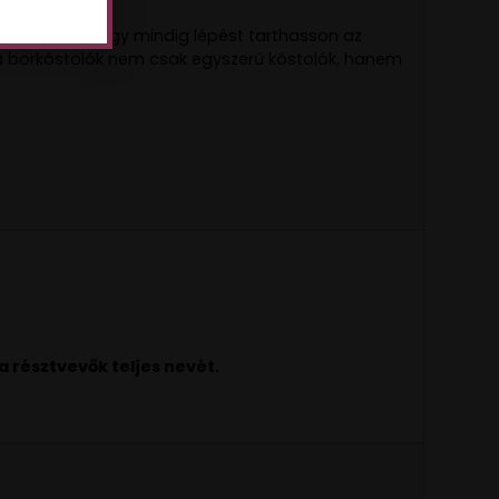
zi magát, hogy mindig lépést tarthasson az
tal a borkóstolók nem csak egyszerű kóstolók, hanem
résztvevők teljes nevét.