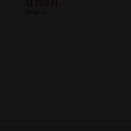
14 000
FT
Elfogyott