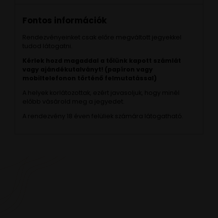
Fontos információk
Rendezvényeinket csak előre megváltott jegyekkel
tudod látogatni.
Kérlek hozd magaddal a tőlünk kapott számlát
vagy ajándékutalványt! (papíron vagy
mobiltelefonon történő felmutatással)
A helyek korlátozottak, ezért javasoljuk, hogy minél
előbb vásárold meg a jegyedet.
A rendezvény 18 éven felüliek számára látogatható.
VAN EGY JÓ ÖTLETED VAGY KÉRDÉSED? ÍRJ
NEKÜNK! 🍷💬