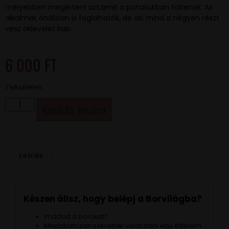
mélyebben megérteni azt,amit a poharukban töltenek. Az
alkalmak önállóan is foglalhatók, de aki mind a négyen részt
vesz oklevelet kap.
6 000
FT
7 készleten
Kosárba teszem
Leírás
Készen állsz, hogy belépj a Borvilágba?
Imádod a borokat?
Magabiztosan szeretnél választani egy étterem