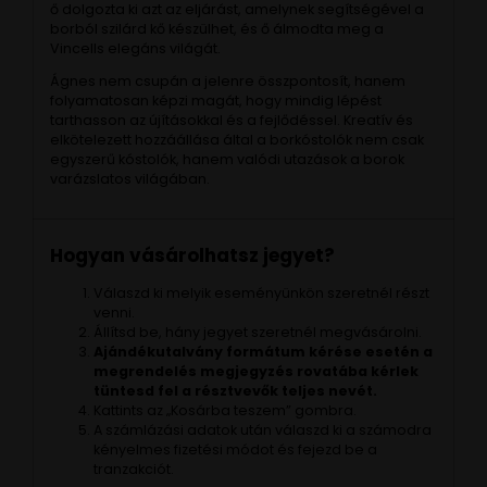
ő dolgozta ki azt az eljárást, amelynek segítségével a
borból szilárd kő készülhet, és ő álmodta meg a
Vincells elegáns világát.
Ágnes nem csupán a jelenre összpontosít, hanem
folyamatosan képzi magát, hogy mindig lépést
tarthasson az újításokkal és a fejlődéssel. Kreatív és
elkötelezett hozzáállása által a borkóstolók nem csak
egyszerű kóstolók, hanem valódi utazások a borok
varázslatos világában.
Hogyan vásárolhatsz jegyet?
Válaszd ki melyik eseményünkön szeretnél részt
venni.
Állítsd be, hány jegyet szeretnél megvásárolni.
Ajándékutalvány formátum kérése esetén a
megrendelés megjegyzés rovatába kérlek
tüntesd fel a résztvevők teljes nevét.
Kattints az „Kosárba teszem” gombra.
A számlázási adatok után válaszd ki a számodra
kényelmes fizetési módot és fejezd be a
tranzakciót.