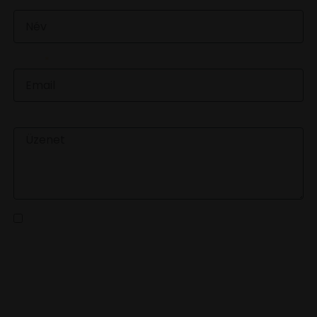
NÉV
EMAIL
ÜZENET
Az
adatvédelmi tájékoztatót
elolvastam és a benne
foglaltakat elfogadom
KÜLDÉS