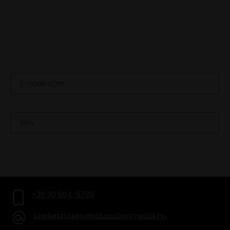
LEGFRISSEBB HÍREINKÉRT
IRATKOZZ FEL HÍRLEVELÜNKRE
Email
Név
FELIRATKOZOM
+36 30 864-5739
szerkesztoseg@stilusosborimadok.hu