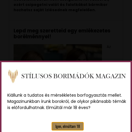
ezért csipegetni valót és falatkákat bármikor
hozhatsz saját ízlésednek megfelelően.
Lepd meg szeretteid egy emlékezetes
borélménnyel!
Az
Kiállunk a tudatos és mérsékletes borfogyasztás mellet.
Magazinunkban írunk borokról, de olykor pikánsabb témák
is előfordulhatnak. Elmúltál már 18 éves?
Igen, elmúltam 18