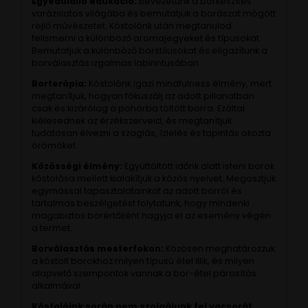
Egyedülálló edukáció:
Bevezetünk a borkészítés
varázslatos világába és bemutatjuk a borászat mögött
rejlő művészetet. Kóstolónk után megtanulod
felismerni a különböző aromajegyeket és típusokat.
Bemutatjuk a különböző borstílusokat és eligazítunk a
borválasztás izgalmas labirintusában.
Borterápia:
Kóstolónk igazi mindfulness élmény, mert
megtanítjuk, hogyan fókuszálj az adott pillanatban
csak és kizárólag a pohárba töltött borra. Ezáltal
kiélesednek az érzékszerveid, és megtanítjuk
tudatosan élvezni a szaglás, ízlelés és tapintás okozta
örömöket.
Közösségi élmény:
Együttöltött időnk alatt isteni borok
kóstolása mellett kialakítjuk a közös nyelvet. Megosztjuk
egymással tapasztalatainkat az adott borról és
tartalmas beszélgetést folytatunk, hogy mindenki
magabiztos borértőként hagyja el az esemény végén
a termet.
Borválasztás mesterfokon:
Közösen meghatározzuk
a kóstolt borokhoz milyen típusú étel illik, és milyen
alapvető szempontok vannak a bor-étel párosítás
alkalmával.
Kóstolóink során nem szolgálunk fel vacsorát,