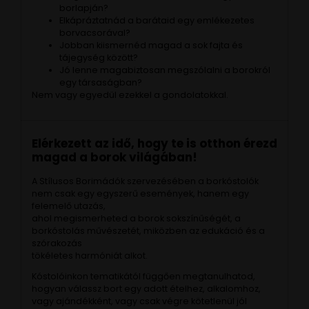
borlapján?
Elkápráztatnád a barátaid egy emlékezetes
borvacsorával?
Jobban kiismernéd magad a sok fajta és
tájegység között?
Jó lenne magabiztosan megszólalni a borokról
egy társaságban?
Nem vagy egyedül ezekkel a gondolatokkal.
Elérkezett az idő, hogy te is otthon érezd
magad a borok világában!
A Stílusos Borimádók szervezésében a borkóstolók
nem csak egy egyszerű események, hanem egy
felemelő utazás,
ahol megismerheted a borok sokszínűségét, a
borkóstolás művészetét, miközben az edukáció és a
szórakozás
tökéletes harmóniát alkot.
Kóstolóinkon tematikától függően megtanulhatod,
hogyan válassz bort egy adott ételhez, alkalomhoz,
vagy ajándékként, vagy csak végre kötetlenül jól