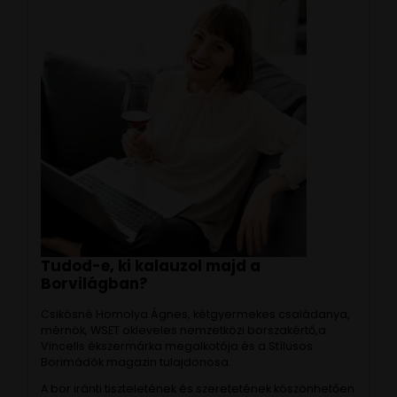
Tudod-e, ki kalauzol majd a
Borvilágban?
Csikósné Homolya Ágnes, kétgyermekes családanya,
mérnök, WSET okleveles nemzetközi borszakértő,a
Vincells ékszermárka megalkotója és a Stílusos
Borimádók magazin tulajdonosa.
A bor iránti tiszteletének és szeretetének köszönhetően