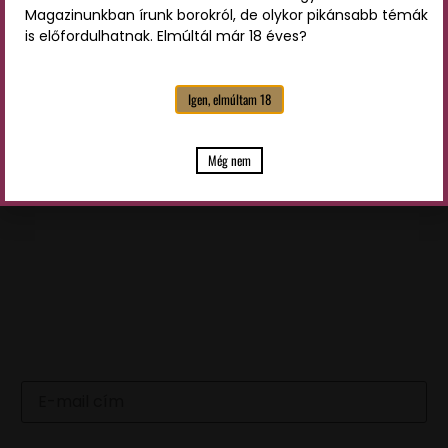
Magazinunkban írunk borokról, de olykor pikánsabb témák
is előfordulhatnak. Elmúltál már 18 éves?
Igen, elmúltam 18
Az
adatvédelmi tájékoztatót
elolvastam és a benne
foglaltakat elfogadom
Még nem
KÜLDÉS
LEGFRISSEBB HÍREINKÉRT
IRATKOZZ FEL HÍRLEVELÜNKRE
Email
Név