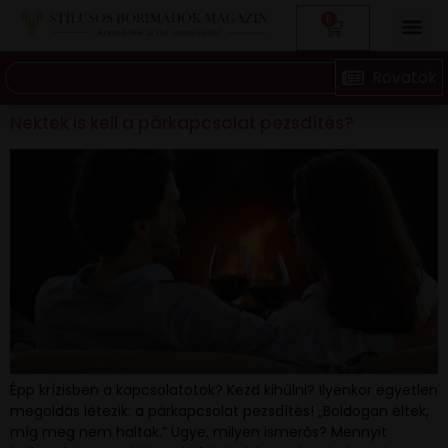
0
Nektek is kell a párkapcsolat pezsdítés?
Épp krízisben a kapcsolatotok? Kezd kihűlni? Ilyenkor egyetlen
megoldás létezik: a párkapcsolat pezsdítés! „Boldogan éltek,
míg meg nem haltak.” Ugye, milyen ismerős? Mennyit