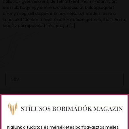
hallottuk gyermekként, de felnőttként már mindannyian
érezzük, hogy egy életre szóló kapcsolat boldogságáért
bizony meg kell dolgozni. Ennek nélkülözhetetlen része a
kapcsolat időnkénti frissítése. Erről beszélgettünk, Ihász Anita,
kreatív párkapcsolati trénerrel, a […]
VAN EGY JÓ ÖTLETED VAGY KÉRDÉSED? ÍRJ
NEKÜNK! 🍷💬
NÉV
EMAIL
ÜZENET
Kiállunk a tudatos és mérsékletes borfogyasztás mellet.