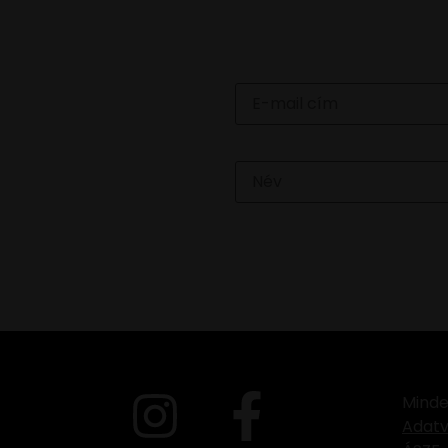
Email
Név
Minde
Adatv