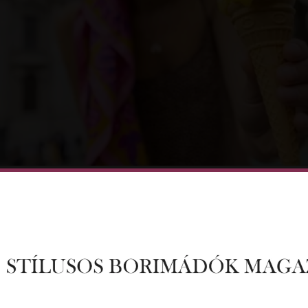
 mélyen gyökerezik az olasz kultúrában, ahol a lassú, tuda
 ezt az életérzést a mindennapi életbe is beépítjük? Íme
]
EGY JÓ ÖTLETED VAGY KÉRDÉSED? ÍRJ NEKÜNK!