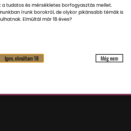
k a tudatos és mérsékletes borfogyasztás mellet.
nunkban írunk borokról, de olykor pikánsabb témák is
ulhatnak. Elmúltál már 18 éves?
Igen, elmúltam 18
Még nem
i tájékoztatót
elolvastam és a benne foglaltakat elfog