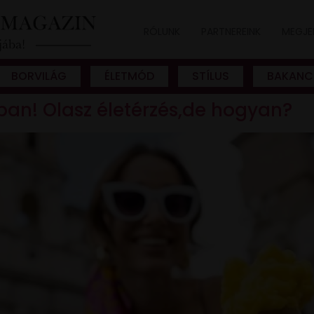
RÓLUNK
PARTNEREINK
MEGJE
BORVILÁG
ÉLETMÓD
STÍLUS
BAKANC
ban! Olasz életérzés,de hogyan?