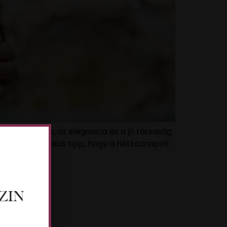
tos élvezetek, az elegancia és a jó társaság
 néhány praktikus tipp, hogy a hétköznapok
 🍷💬