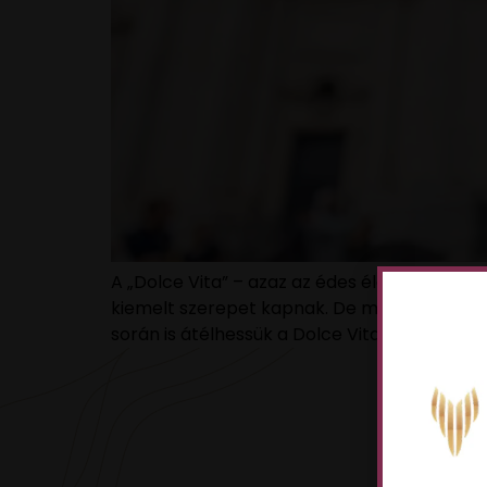
A „Dolce Vita” – azaz az édes élet – fogalma
kiemelt szerepet kapnak. De mi történik, ha
során is átélhessük a Dolce Vita varázsát: […
VAN 
NÉV