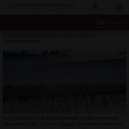
0
A legjobb januári események stílusos
borimádóknak
Légy naprakész! Ezek a legérdekesebb januári események
hazánkban a bor- és divat világából. Te melyikre mész? Ma