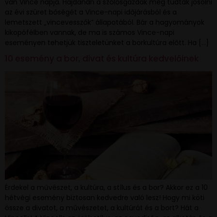
van Vince napja. Hajdanán a szőlősgazdák meg tudták jósolni
az évi szüret bőségét a Vince-napi időjárásból és a
lemetszett „vincevesszők” állapotából. Bár a hagyományok
kikopófélben vannak, de ma is számos Vince-napi
eseményen tehetjük tiszteletünket a borkultúra előtt. Ha […]
10 esemény a bor, divat és kultúra kedvelőinek
Érdekel a művészet, a kultúra, a stílus és a bor? Akkor ez a 10
hétvégi esemény biztosan kedvedre való lesz! Hogy mi köti
össze a divatot, a művészetet, a kultúrát és a bort? Hát a