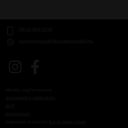
FELIRATKOZOM
+36 30 864-5739
szerkesztoseg@stilusosborimadok.hu
Minden Jog Fenntartva
Adatvédelmi tájékoztató
ÁSZF
Impresszum
Weboldalt készítette:
Romix Webműhely