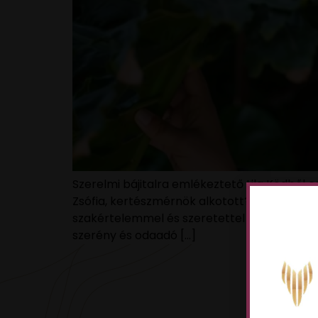
Szerelmi bájitalra emlékeztető Lila Ködből 
Zsófia, kertészmérnök alkotott? Szerintünk 
szakértelemmel és szeretettel készített k
szerény és odaadó […]
VAN 