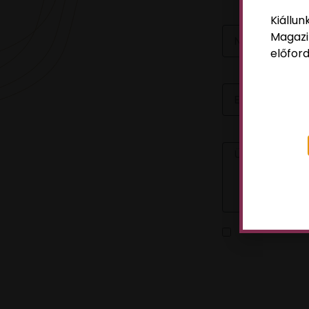
NÉV
Kiállun
Magazi
előford
EMAIL
ÜZENET
Az
adatvédelm