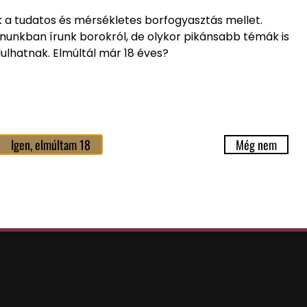
k a tudatos és mérsékletes borfogyasztás mellet.
nunkban írunk borokról, de olykor pikánsabb témák is
ulhatnak. Elmúltál már 18 éves?
Igen, elmúltam 18
Még nem
i tájékoztatót
elolvastam és a benne foglaltakat elfog