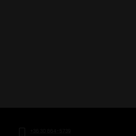
LEGFRISSEBB HÍREINKÉRT
IRATKOZZ FEL HÍRLEVELÜNKRE
+36 30 864-5739