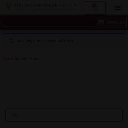
0
Jelenleg üres a bevásárlókosár.
Vásárlás folytatása
VAN EGY JÓ ÖTLETED VAGY KÉRDÉSED? ÍRJ
NEKÜNK! 🍷💬
NÉV