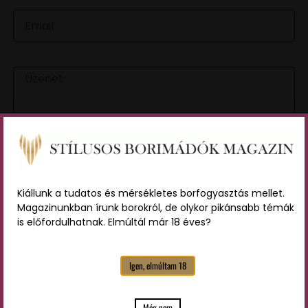
EMAIL
ÜZENET
Az
adatvédelmi tájékoztatót
elolvastam és a benne
foglaltakat elfogadom
Kiállunk a tudatos és mérsékletes borfogyasztás mellet.
KÜLDÉS
Magazinunkban írunk borokról, de olykor pikánsabb témák
is előfordulhatnak. Elmúltál már 18 éves?
LEGFRISSEBB HÍREINKÉRT
Igen, elmúltam 18
IRATKOZZ FEL HÍRLEVELÜNKRE
Még nem