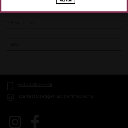
Email
Név
FELIRATKOZOM
+36 30 864-5739
szerkesztoseg@stilusosborimadok.hu