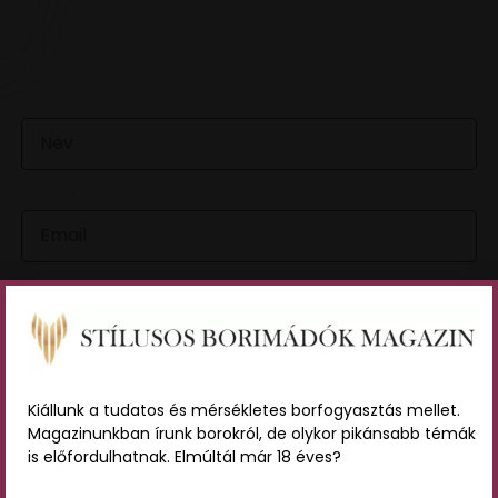
VAN EGY JÓ ÖTLETED VAGY KÉRDÉSED? ÍRJ
NEKÜNK! 🍷💬
NÉV
EMAIL
ÜZENET
Kiállunk a tudatos és mérsékletes borfogyasztás mellet.
Magazinunkban írunk borokról, de olykor pikánsabb témák
Az
adatvédelmi tájékoztatót
elolvastam és a benne
is előfordulhatnak. Elmúltál már 18 éves?
foglaltakat elfogadom