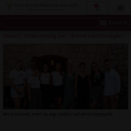
0
Védett: Jótékonyság Ízei – Borral a közösségért
Nincs kivonat, mert ez egy védett tartalmú bejegyzés.