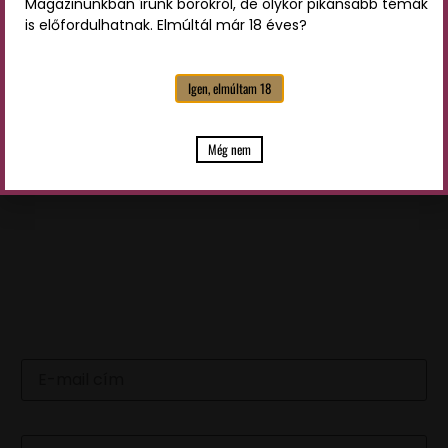
Magazinunkban írunk borokról, de olykor pikánsabb témák
is előfordulhatnak. Elmúltál már 18 éves?
Az
adatvédelmi tájékoztatót
elolvastam és a benne
Igen, elmúltam 18
foglaltakat elfogadom
KÜLDÉS
Még nem
LEGFRISSEBB HÍREINKÉRT
IRATKOZZ FEL HÍRLEVELÜNKRE
Email
Név