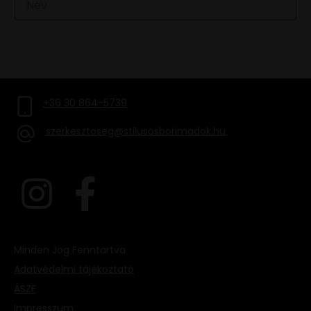
FELIRATKOZOM
+36 30 864-5739
szerkesztoseg@stilusosborimadok.hu
Minden Jog Fenntartva
Adatvédelmi tájékoztató
ÁSZF
Impresszum