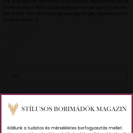
Our goal was for the name to effectively express the nature
of the product. Point out in essence how we want to enrich
the World. The name is engineeringly simple, expressive, but
it has its own […]
VAN EGY JÓ ÖTLETED VAGY KÉRDÉSED? ÍRJ
NEKÜNK! 🍷💬
NÉV
EMAIL
ÜZENET
Kiállunk a tudatos és mérsékletes borfogyasztás mellet.