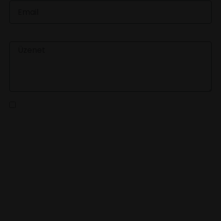
ÜZENET
Az
adatvédelmi tájékoztatót
elolvastam és a benne
foglaltakat elfogadom
KÜLDÉS
LEGFRISSEBB HÍREINKÉRT
IRATKOZZ FEL HÍRLEVELÜNKRE