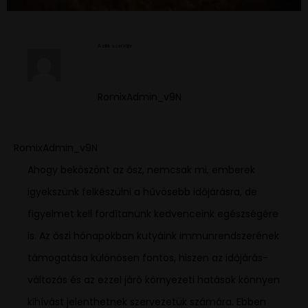
A cikk szerzője
RomixAdmin_v9N
RomixAdmin_v9N
Ahogy beköszönt az ősz, nemcsak mi, emberek
igyekszünk felkészülni a hűvösebb időjárásra, de
figyelmet kell fordítanunk kedvenceink egészségére
is. Az őszi hónapokban kutyáink immunrendszerének
támogatása különösen fontos, hiszen az időjárás-
változás és az ezzel járó környezeti hatások könnyen
kihívást jelenthetnek szervezetük számára. Ebben