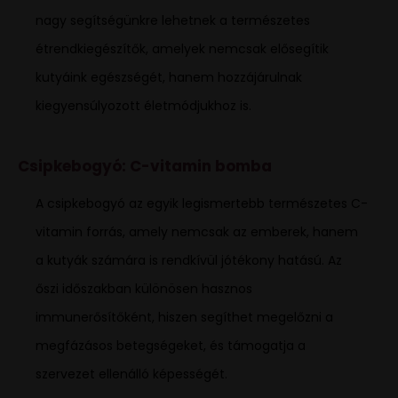
nagy segítségünkre lehetnek a természetes
étrendkiegészítők, amelyek nemcsak elősegítik
kutyáink egészségét, hanem hozzájárulnak
kiegyensúlyozott életmódjukhoz is.
Csipkebogyó: C-vitamin bomba
A csipkebogyó az egyik legismertebb természetes C-
vitamin forrás, amely nemcsak az emberek, hanem
a kutyák számára is rendkívül jótékony hatású. Az
őszi időszakban különösen hasznos
immunerősítőként, hiszen segíthet megelőzni a
megfázásos betegségeket, és támogatja a
szervezet ellenálló képességét.