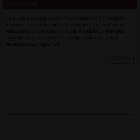
visszanyeréséhez!
Az év eleje sokszor lassan indul, különösen a hosszú tél
közepén, amikor az ünnepek után nehéz visszatérni a
mindennapok ritmusába. Ha úgy érzed, hogy energiád
fogytán, és szükséged van egy kis lendületre, akkor
érdemes megfogadnod
BŐVEBBEN
VAN EGY JÓ ÖTLETED VAGY KÉRDÉSED? ÍRJ
NEKÜNK! 🍷💬
NÉV
EMAIL