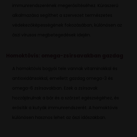
immunrendszerének megerősítéséhez. Kúraszerű
alkalmazása segíthet a szervezet természetes
védekezőképességének fokozásában, különösen az
őszi vírusos megbetegedések idején.
Homoktövis: omega-zsírsavakban gazdag
A homoktövis bogyói tele vannak vitaminokkal és
antioxidánsokkal, emellett gazdag omega-3 és
omega-6 zsírsavakban. Ezek a zsírsavak
hozzájárulnak a bőr és a szőrzet egészségéhez, és
erősítik a kutyák immunrendszerét. A homoktövis
különösen hasznos lehet az őszi időszakban.