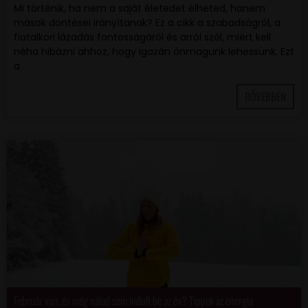
Mi történik, ha nem a saját életedet élheted, hanem
mások döntései irányítanak? Ez a cikk a szabadságról, a
fiatalkori lázadás fontosságáról és arról szól, miért kell
néha hibázni ahhoz, hogy igazán önmagunk lehessünk. Ezt
a
BŐVEBBEN
Február van, és még nálad sem indult be az év? Tippek az energia