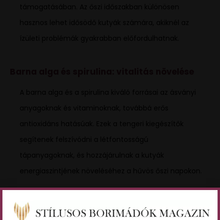
támogatásában. Az őszi időszakban különösen
hasznos lehet idősödő kutyák számára, akiknél az
ízületi problémák gyakrabban előfordulhatnak.
Barna alga és spirulina: vitalitás növelése
A barna alga és a spirulina kiváló forrásai az ásványi
anyagoknak és vitaminoknak, továbbá erős
antioxidáns hatásúak. Ezek a tengeri kiegészítők
segítenek felszívódni a létfontosságú
tápanyagoknak, és hozzájárulnak a kutyák
energiaszintjének növeléséhez a hűvös őszi napokon.
Fontos megjegyezni, hogy ezek az étrendkiegészítők