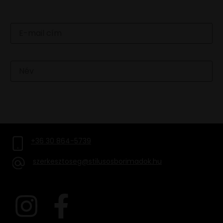
Email
Név
FELIRATKOZOM
+36 30 864-5739
szerkesztoseg@stilusosborimadok.hu