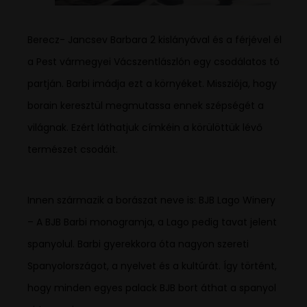
Berecz- Jancsev Barbara 2 kislányával és a férjével él
a Pest vármegyei Vácszentlászlón egy csodálatos tó
partján. Barbi imádja ezt a környéket. Missziója, hogy
borain keresztül megmutassa ennek szépségét a
világnak. Ezért láthatjuk címkéin a körülöttük lévő
természet csodáit.
Innen származik a borászat neve is: BJB Lago Winery
– A BJB Barbi monogramja, a Lago pedig tavat jelent
spanyolul. Barbi gyerekkora óta nagyon szereti
Spanyolországot, a nyelvet és a kultúrát. Így történt,
hogy minden egyes palack BJB bort áthat a spanyol