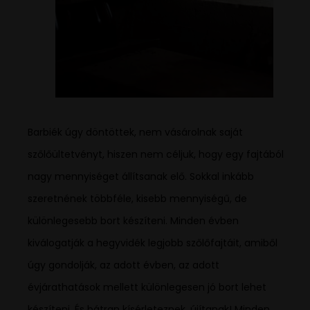
Barbiék úgy döntöttek, nem vásárolnak saját
szőlőültetvényt, hiszen nem céljuk, hogy egy fajtából
nagy mennyiséget állítsanak elő. Sokkal inkább
szeretnének többféle, kisebb mennyiségű, de
különlegesebb bort készíteni. Minden évben
kiválogatják a hegyvidék legjobb szőlőfajtáit, amiből
úgy gondolják, az adott évben, az adott
évjárathatások mellett különlegesen jó bort lehet
készíteni. És bátran kísérleteznek, újítanak! Minden