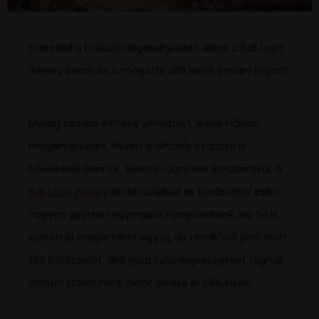
Szereted a borkülönlegességeket? Akkor a BJB Lago
Winery borait és a mögötte álló ideát imádni fogod!
Mindig csodás élmény elhivatott, lelkes nőkkel
megismerkedni, hiszen a Vincells csapata is
bővelkedik bennük. Berecz- Jancsev Barabarával, a
BJB Lago Winery
létrehozójával és borászával ezért
nagyon gyorsan egymásra hangolódtunk. Ha Te is
szeretnél megismerni egy új, de rendkívüli jövő előtt
álló borászatot, akik igazi különlegességeket fognak
elhozni számunkra, akkor olvasd el cikkünket!