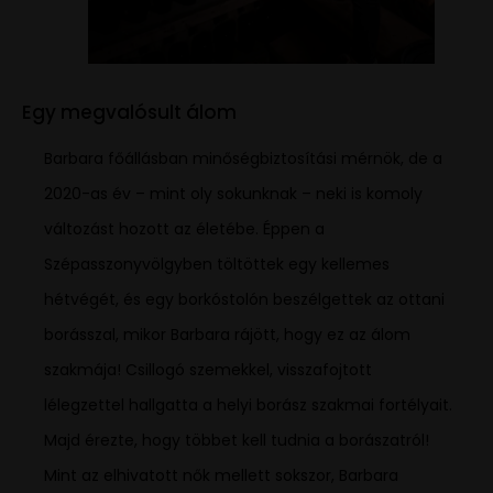
Egy megvalósult álom
Barbara főállásban minőségbiztosítási mérnök, de a
2020-as év – mint oly sokunknak – neki is komoly
változást hozott az életébe. Éppen a
Szépasszonyvölgyben töltöttek egy kellemes
hétvégét, és egy borkóstolón beszélgettek az ottani
borásszal, mikor Barbara rájött, hogy ez az álom
szakmája! Csillogó szemekkel, visszafojtott
lélegzettel hallgatta a helyi borász szakmai fortélyait.
Majd érezte, hogy többet kell tudnia a borászatról!
Mint az elhivatott nők mellett sokszor, Barbara