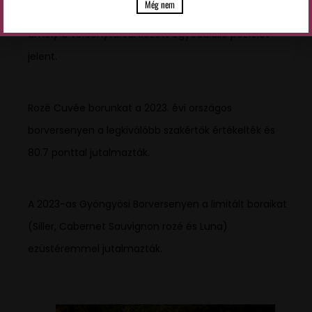
Még nem
kategóriában kiemelkedően szép, 24. helyezést ért el,
amely a versenytársai között egyedülálló pozíciót
jelent.
Rozé Cuvée borunkat a 2023. évi országos
borversenyen a legkiválóbb szakértők értékelték és
80.7 ponttal jutalmazták.
A 2023-as Gyöngyösi Borversenyen a limitált boraikat
(Siller, Cabernet Sauvignon rozé és Luna)
ezüstéremmel jutalmazták.