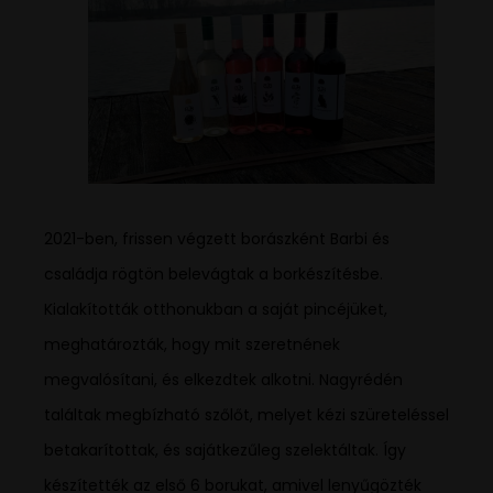
2021-ben, frissen végzett borászként Barbi és
családja rögtön belevágtak a borkészítésbe.
Kialakították otthonukban a saját pincéjüket,
meghatározták, hogy mit szeretnének
megvalósítani, és elkezdtek alkotni. Nagyrédén
találtak megbízható szőlőt, melyet kézi szüreteléssel
betakarítottak, és sajátkezűleg szelektáltak. Így
készítették az első 6 borukat, amivel lenyűgözték