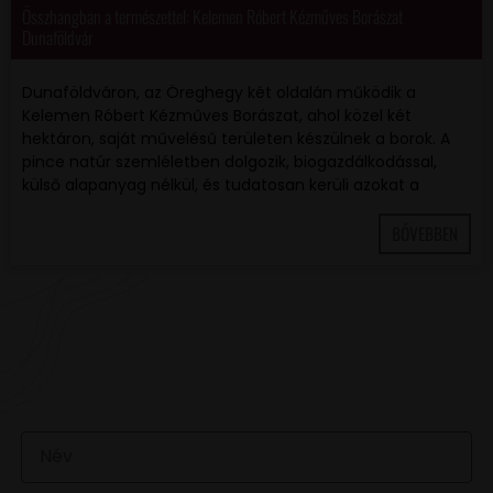
Összhangban a természettel: Kelemen Róbert Kézműves Borászat
Dunaföldvár
Dunaföldváron, az Öreghegy két oldalán működik a
Kelemen Róbert Kézműves Borászat, ahol közel két
hektáron, saját művelésű területen készülnek a borok. A
pince natúr szemléletben dolgozik, biogazdálkodással,
külső alapanyag nélkül, és tudatosan kerüli azokat a
BŐVEBBEN
VAN EGY JÓ ÖTLETED VAGY KÉRDÉSED? ÍRJ
NEKÜNK! 🍷💬
NÉV