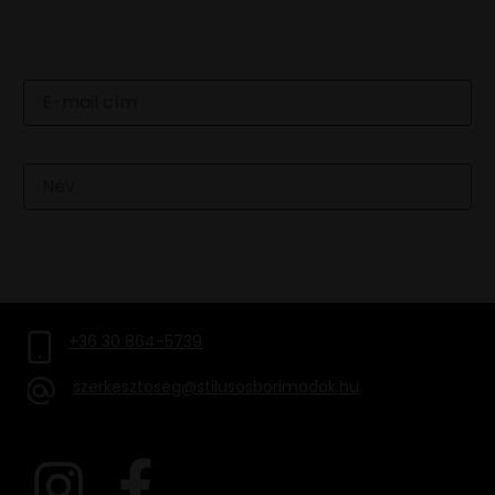
Email
Név
FELIRATKOZOM
+36 30 864-5739
szerkesztoseg@stilusosborimadok.hu