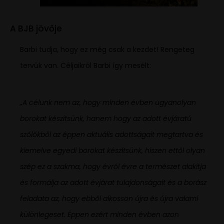
A BJB jövője
Barbi tudja, hogy ez még csak a kezdet! Rengeteg
tervük van. Céljaikról Barbi így mesélt:
„A célunk nem az, hogy minden évben ugyanolyan
borokat készítsünk, hanem hogy az adott évjáratú
szőlőkből az éppen aktuális adottságait megtartva és
kiemelve egyedi borokat készítsünk, hiszen ettől olyan
szép ez a szakma, hogy évről évre a természet alakítja
és formálja az adott évjárat tulajdonságait és a borász
feladata az, hogy ebből alkosson újra és újra valami
különlegeset. Éppen ezért minden évben azon