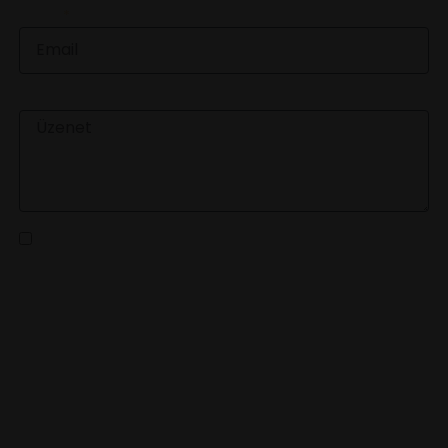
EMAIL
ÜZENET
Az
adatvédelmi tájékoztatót
elolvastam és a benne
foglaltakat elfogadom
KÜLDÉS
LEGFRISSEBB HÍREINKÉRT
IRATKOZZ FEL HÍRLEVELÜNKRE