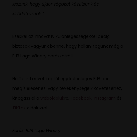
leszünk, hogy újdonságokat készítsünk és
kísérletezzünk.”
Ezekkel az innovatív különlegességekkel pedig
biztosak vagyunk benne, hogy hallani fogunk még a
BJB Lago Winery borászatról!
Ha Te is kedvet kaptál egy különleges BJB bor
megízleléséhez, vagy tevékenységeik követéséhez,
látogass el a
weboldaluk
ra,
Facebook
,
Instagram
és
TikTok
oldalukra!
Fotók: BJB Lago Winery