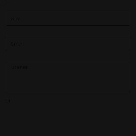
NÉV
EMAIL
ÜZENET
Az
adatvédelmi tájékoztatót
elolvastam és a benne
foglaltakat elfogadom
KÜLDÉS