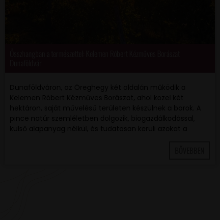
Összhangban a természettel: Kelemen Róbert Kézműves Borászat
Dunaföldvár
Dunaföldváron, az Öreghegy két oldalán működik a
Kelemen Róbert Kézműves Borászat, ahol közel két
hektáron, saját művelésű területen készülnek a borok. A
pince natúr szemléletben dolgozik, biogazdálkodással,
külső alapanyag nélkül, és tudatosan kerüli azokat a
BŐVEBBEN
VAN EGY JÓ ÖTLETED VAGY KÉRDÉSED? ÍRJ
NEKÜNK! 🍷💬