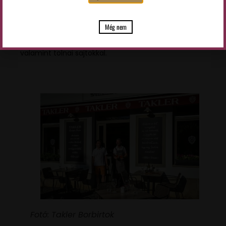
vendégek bátran szemezgethetnek a teljes Takler
borválasztékból és megkóstolhatják Takler Ferenc
Még nem
receptje alapján készített házi szalámit, sonkával
valamint tolnai sajtokkal.
Fotó: Takler Borbirtok