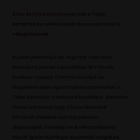
A bor és stílus szerelmesei már a Takler
Borbirtok boraiból készült ékszereink közül is
válogathatnak.
Büszkén jelenthetjük be, hogy már több hazai
borászattal partneri kapcsolatban áll a Vincells
Borékszer csapata. Örömmel mutatjuk be
blogunkban újabb együttműködő partnerünket, a
Takler Borbirtokot a szekszárdi borvidékről. Kiemelten
fontos számunkra, hogy stílusos ékszereink
kifinomult viselőinek kizárólag prémium
alapanyagból, minőségi borok felhasználásával
készült, igazán különleges ékszerekkel szolgáljunk.