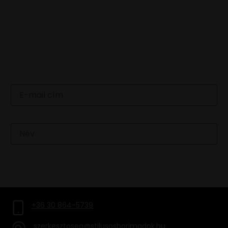
LEGFRISSEBB HÍREINKÉRT
IRATKOZZ FEL HÍRLEVELÜNKRE
Email
Név
FELIRATKOZOM
+36 30 864-5739
szerkesztoseg@stilusosborimadok.hu