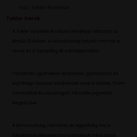
Fotó: Takler Borbirtok
Takler borok
A Takler vörösborok stílusa némiképp változott az
elmúlt 10 évben. A robosztusság helyett ma már a
terroir és a fajtajelleg áll a középpontban.
Tartalmas ugyanakkor lendületes, gyümölcsös és
legfőképp fűszeres karakterűek ezek a tételek, finom
tanninokkal és visszafogott fahordós jegyekkel
kiegészülve.
A kifinomultság, harmónia és egyediség ma is
folyamatos sikereket hoz a birtoknak mind hazai