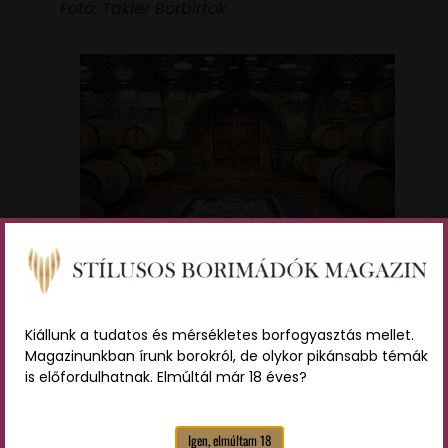
Fotó: Takler Borbirtok
Borszentély bejárata, Fotó: Takler
Borbirtok
Kiállunk a tudatos és mérsékletes borfogyasztás mellet.
Takler gasztronómia
Magazinunkban írunk borokról, de olykor pikánsabb témák
is előfordulhatnak. Elmúltál már 18 éves?
Tavaly nyártól már a fővárosban is várja a Takler
borok kedvelőit a bécsi úti Takler Borbár Buda. A
Igen, elmúltam 18