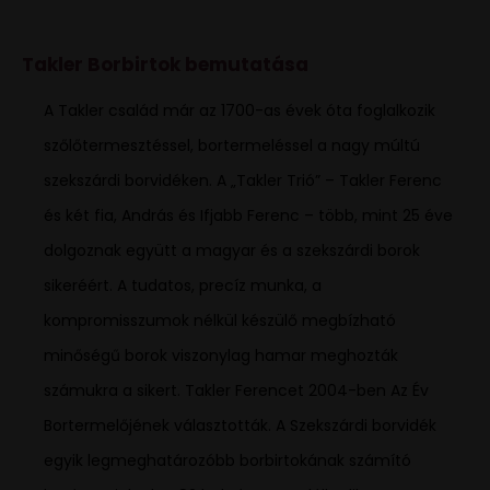
Takler Borbirtok bemutatása
A Takler család már az 1700-as évek óta foglalkozik
szőlőtermesztéssel, bortermeléssel a nagy múltú
szekszárdi borvidéken. A „Takler Trió” – Takler Ferenc
és két fia, András és Ifjabb Ferenc – több, mint 25 éve
dolgoznak együtt a magyar és a szekszárdi borok
sikeréért. A tudatos, precíz munka, a
kompromisszumok nélkül készülő megbízható
minőségű borok viszonylag hamar meghozták
számukra a sikert. Takler Ferencet 2004-ben Az Év
Bortermelőjének választották. A Szekszárdi borvidék
egyik legmeghatározóbb borbirtokának számító