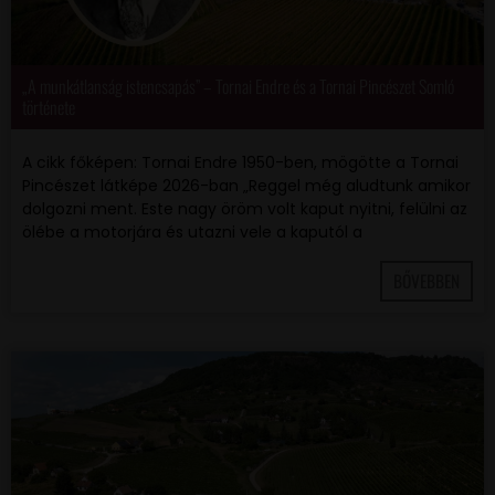
„A munkátlanság istencsapás” – Tornai Endre és a Tornai Pincészet Somló
története
A cikk főképen: Tornai Endre 1950-ben, mögötte a Tornai
Pincészet látképe 2026-ban „Reggel még aludtunk amikor
dolgozni ment. Este nagy öröm volt kaput nyitni, felülni az
ölébe a motorjára és utazni vele a kaputól a
BŐVEBBEN