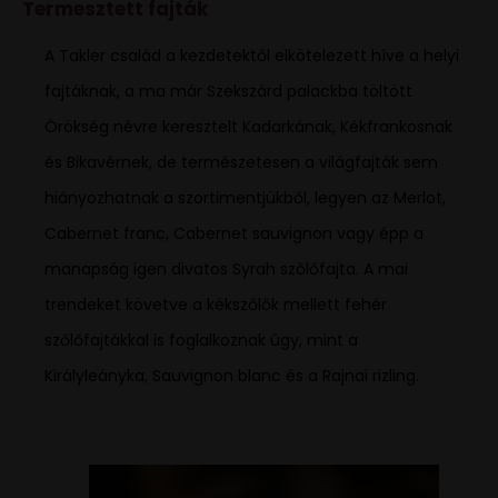
Termesztett fajták
A Takler család a kezdetektől elkötelezett híve a helyi
fajtáknak, a ma már Szekszárd palackba töltött
Örökség névre keresztelt Kadarkának, Kékfrankosnak
és Bikavérnek, de természetesen a világfajták sem
hiányozhatnak a szortimentjükből, legyen az Merlot,
Cabernet franc, Cabernet sauvignon vagy épp a
manapság igen divatos Syrah szőlőfajta. A mai
trendeket követve a kékszőlők mellett fehér
szőlőfajtákkal is foglalkoznak úgy, mint a
Királyleányka, Sauvignon blanc és a Rajnai rizling.