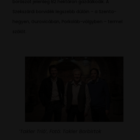
borászat jelenleg 82 hektáron gazdálkodik. A
Szekszárdi borvidék legszebb dűlőin – a Szenta-
hegyen, Gurovicában, Porkoláb-völgyben – termel
szőlőt.
‘Takler Trió’, Fotó: Takler Borbirtok